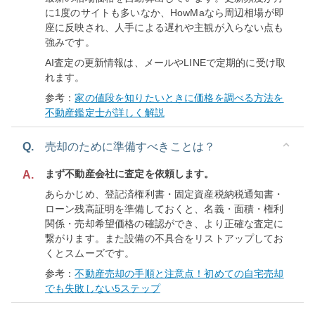
に1度のサイトも多いなか、HowMaなら周辺相場が即
座に反映され、人手による遅れや主観が入らない点も
強みです。
AI査定の更新情報は、メールやLINEで定期的に受け取
れます。
参考：
家の値段を知りたいときに価格を調べる方法を
不動産鑑定士が詳しく解説
Q.
売却のために準備すべきことは？
まず不動産会社に査定を依頼します。
A.
あらかじめ、登記済権利書・固定資産税納税通知書・
ローン残高証明を準備しておくと、名義・面積・権利
関係・売却希望価格の確認ができ、より正確な査定に
繋がります。また設備の不具合をリストアップしてお
くとスムーズです。
参考：
不動産売却の手順と注意点！初めての自宅売却
でも失敗しない5ステップ