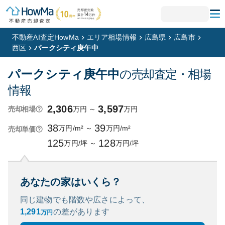
不動産AI査定HowMa
エリア相場情報
広島県
広島市
西区
パークシティ庚午中
パークシティ庚午中
の売却査定・相場
情報
2,306
3,597
万円
～
万円
売却相場
38
39
万円/m²
～
万円/m²
売却単価
125
128
万円/坪
～
万円/坪
あなたの家はいくら？
同じ建物でも階数や広さによって、
1,291
の
差があります
万円