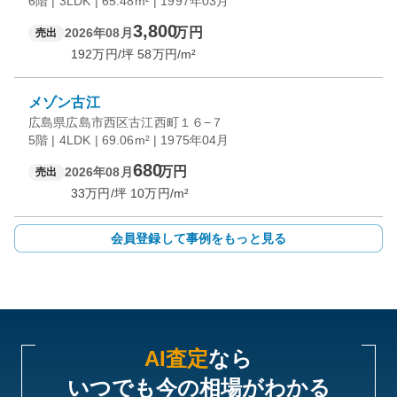
6階 | 3LDK | 65.48m² | 1997年03月
3,800
万円
2026年08月
売出
192
万円/坪
58
万円/m²
メゾン古江
広島県広島市西区古江西町１６−７
5階 | 4LDK | 69.06m² | 1975年04月
680
万円
2026年08月
売出
33
万円/坪
10
万円/m²
会員登録して事例をもっと見る
AI査定
なら
いつでも今の相場がわかる