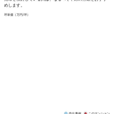
めします。
坪単価（万円/坪）
売出事例
このマンション