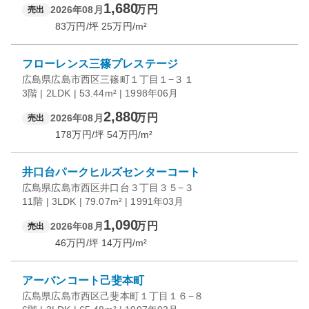
1,680
万円
2026年08月
売出
83
万円/坪
25
万円/m²
フローレンス三篠プレステージ
広島県広島市西区三篠町１丁目１−３１
3階 | 2LDK | 53.44m² | 1998年06月
2,880
万円
2026年08月
売出
178
万円/坪
54
万円/m²
井口台パークヒルズセンターコート
広島県広島市西区井口台３丁目３５−３
11階 | 3LDK | 79.07m² | 1991年03月
1,090
万円
2026年08月
売出
46
万円/坪
14
万円/m²
アーバンコート己斐本町
広島県広島市西区己斐本町１丁目１６−８