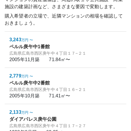
施設の建築計画など、さまざまな要因で変動します。
購入希望者の立場で、近隣マンションの相場を確認して
おきましょう。
3,243
万円
〜
ペルル庚午中1番館
広島県広島市西区庚午中４丁目１７−２１
2005年11月
築
71.84㎡〜
2,779
万円
〜
ペルル庚午中2番館
広島県広島市西区庚午中４丁目１６−２１
2005年10月
築
71.41㎡〜
2,133
万円
〜
ダイアパレス庚午公園
広島県広島市西区庚午中４丁目１７−２７