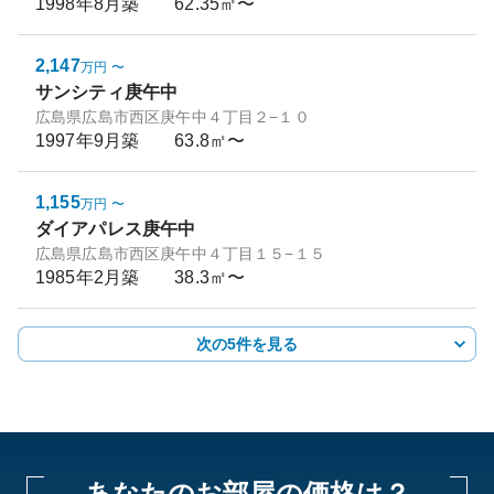
1998年8月
築
62.35㎡〜
2,147
万円
〜
サンシティ庚午中
広島県広島市西区庚午中４丁目２−１０
1997年9月
築
63.8㎡〜
1,155
万円
〜
ダイアパレス庚午中
広島県広島市西区庚午中４丁目１５−１５
1985年2月
築
38.3㎡〜
次の5件を見る
あなたのお部屋の価格は？