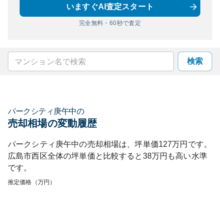
いますぐAI査定スタート
完全無料・60秒で査定
検索
パークシティ庚午中
の
売却相場の変動履歴
パークシティ庚午中
の売却相場は、坪単価
127
万円です。
広島市西区
全体の坪単価と比較すると
38
万円も
高い
水準
です。
推定価格（万円）