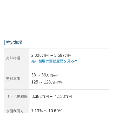
推定相場
2,306
3,597
万円
〜
万円
売却相場
売却相場の変動履歴を見る
38
39
〜
万円/m²
売却単価
125
128
〜
万円/坪
3,381
4,133
リノベ後相場
万円
〜
万円
7.13
%
10.69
%
表面利回り
〜