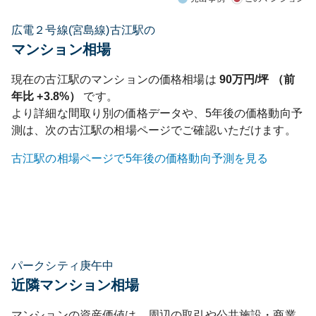
広電２号線(宮島線)古江駅の
マンション相場
現在の
古江
駅のマンションの価格相場は
90
万円/坪 （前
年比
+3.8%
）
です。
より詳細な間取り別の価格データや、5年後の価格動向予
測は、次の
古江
駅の相場ページでご確認いただけます。
古江
駅の相場ページで5年後の価格動向予測を見る
パークシティ庚午中
近隣マンション相場
マンションの資産価値は、周辺の取引や公共施設・商業