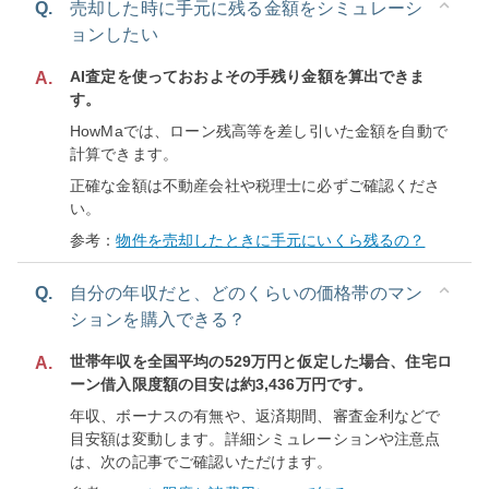
Q.
売却した時に手元に残る金額をシミュレーシ
ョンしたい
AI査定を使っておおよその手残り金額を算出できま
A.
す。
HowMaでは、ローン残高等を差し引いた金額を自動で
計算できます。
正確な金額は不動産会社や税理士に必ずご確認くださ
い。
参考：
物件を売却したときに手元にいくら残るの？
Q.
自分の年収だと、どのくらいの価格帯のマン
ションを購入できる？
世帯年収を全国平均の529万円と仮定した場合、住宅ロ
A.
ーン借入限度額の目安は約3,436万円です。
年収、ボーナスの有無や、返済期間、審査金利などで
目安額は変動します。詳細シミュレーションや注意点
は、次の記事でご確認いただけます。