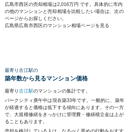
広島市西区
の売却相場は
2,016
万円 です。具体的に市内
の他のマンションと売却相場を比較したい場合は、次の
ページからお探しください。
広島県
広島市西区
のマンション相場ページを見る
最寄り古江駅の
築年数から見るマンション価格
最寄り
古江
駅
のマンションの集計です。
パークシティ庚午中
は現在築
33
年です。一般的に、築年
が経過すると価格は低下する傾向にあります。その一方
で、大規模修繕をきっかけに管理費・修繕積立金は上が
ることもあります。
売却を検討している人は、なるべく早めの行動をおすす