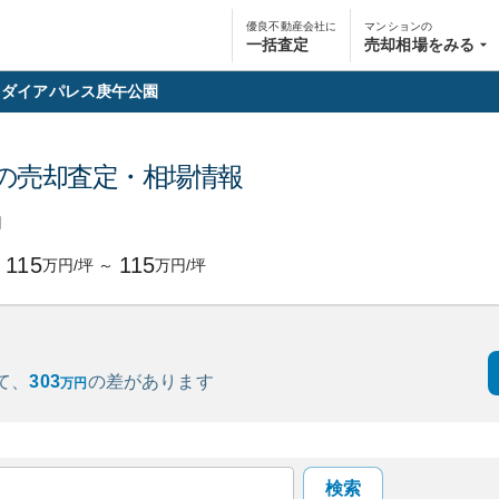
優良不動産会社に
マンションの
一括査定
売却相場をみる
ダイアパレス庚午公園
の売却査定・相場情報
円
115
115
万円/坪
～
万円/坪
て、
303
の
差があります
万円
検索