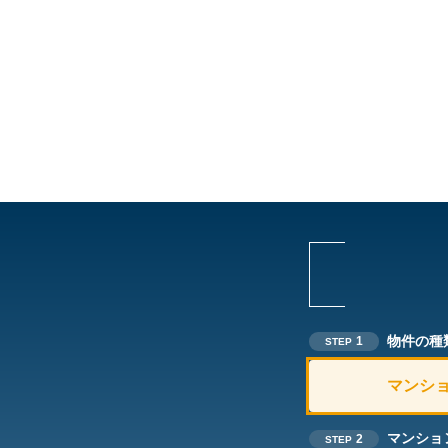
物件の種
1
STEP
マンシ
マンショ
2
STEP