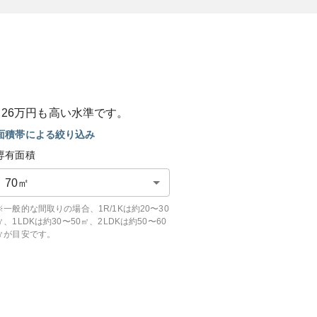
と
26
万円も
高い
水準です。
面積帯による絞り込み
専有面積
70
㎡
※一般的な間取りの場合、1R/1Kは約20〜30
㎡、1LDKは約30〜50㎡、2LDKは約50〜60
㎡が目安です。