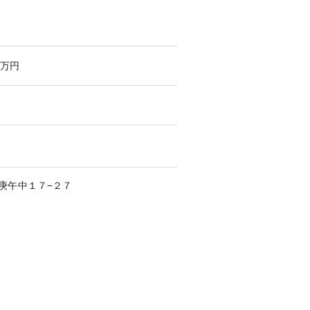
万円
庚午中
１７−２７