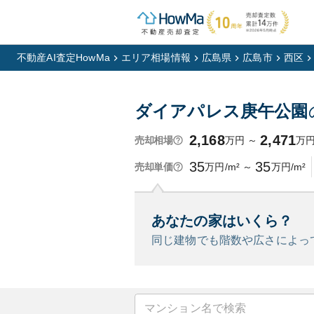
不動産AI査定HowMa
エリア相場情報
広島県
広島市
西区
ダイアパレス庚午公園
2,168
2,471
万円
～
万
売却相場
35
35
万円/m²
～
万円/m²
売却単価
あなたの家はいくら？
同じ建物でも階数や広さによっ