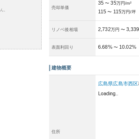
35
35
〜
万円/m²
売却単価
ん。
115
115
〜
万円/坪
2,732
3,339
リノベ後相場
万円
〜
6.68
%
10.02
%
表面利回り
〜
建物概要
広島県
広島市西区
Loading...
住所