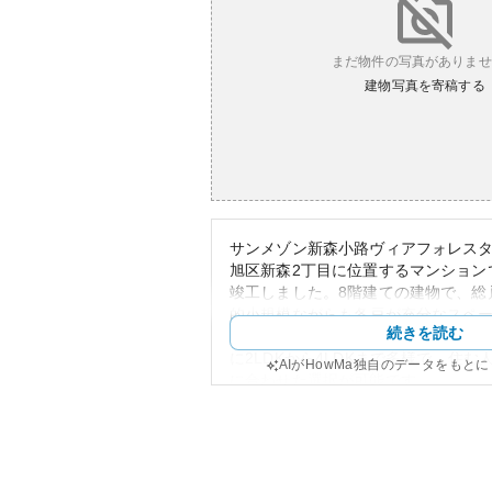
まだ物件の写真がありませ
建物写真を寄稿する
サンメゾン新森小路ヴィアフォレス
旭区新森2丁目に位置するマンションで
竣工しました。8階建ての建物で、総
的小規模ながらも各戸が充分なスペ
続きを読む
積は59.50㎡から83.30㎡と多彩で
に2LDKから4LDKまで多様で、住
AIがHowMa独自のデータをもと
に合わせた選択が可能です。
外観はシンプルでモダンなデザイン
れる飽きのこない佇まいとなってい
から見れば、大阪市内の立地による
中古マンション市場の影響を受ける
周辺環境は利便性に優れており、駅