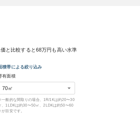
単価と比較すると
68
万円も
高い
水準
面積帯による絞り込み
専有面積
70
㎡
※一般的な間取りの場合、1R/1Kは約20〜30
㎡、1LDKは約30〜50㎡、2LDKは約50〜60
㎡が目安です。