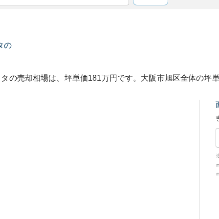
タ
の
スタ
の売却相場は、坪単価
181
万円です。
大阪市旭区
全体の坪