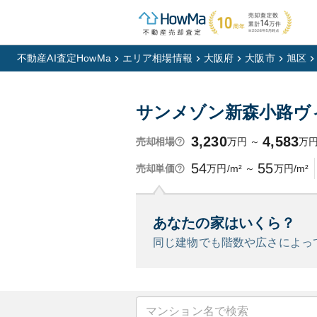
不動産AI査定HowMa
エリア相場情報
大阪府
大阪市
旭区
サンメゾン新森小路ヴ
3,230
4,583
万円
～
万
売却相場
54
55
万円/m²
～
万円/m²
売却単価
あなたの家はいくら？
同じ建物でも階数や広さによっ