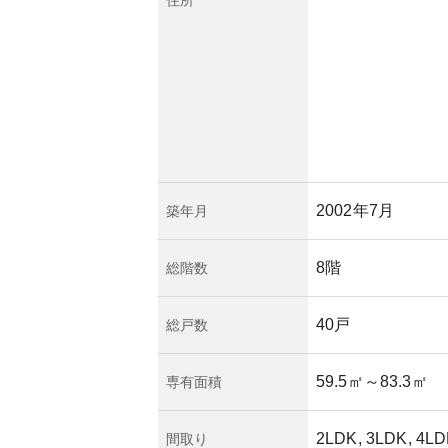
子育て世帯や通勤者
す。一方、所有リス
負担増やマーケット
どがありますが、適
のリスクは緩和され
いては詳細情報が必
ンスが実施されてい
2002年7月
築年月
8階
総階数
40戸
総戸数
59.5㎡
～83.3㎡
専有面積
2LDK, 3LDK, 4L
間取り