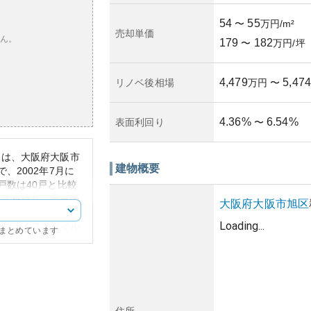
54
55
〜
万円/m²
売却単価
ん。
179
182
〜
万円/坪
4,479
5,474
リノベ後相場
万円
〜
4.36
%
6.54
%
表面利回り
〜
タは、大阪府大阪市
建物概要
、2002年7月に
戸数は40戸と比較
ースを持ち、専有面
大阪府
大阪市旭区
す。間取りは分譲時
Loading...
む人のライフスタイル
にまとめています
が特徴で、長く愛さ
ます。資産性の観点
安定性がある反面、
可能性があります。
や商業施設、教育機
住所