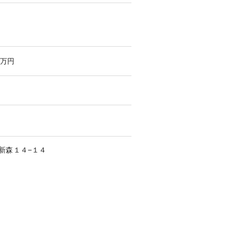
万円
新森
１４−１４