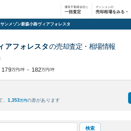
優良不動産会社に
マンションの
一括査定
売却相場をみる
サンメゾン新森小路ヴィアフォレスタ
ィアフォレスタ
の売却査定・相場情報
円
179
182
万円/坪
～
万円/坪
て、
1,353
の
差があります
万円
検索