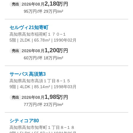
2,180
万円
2026年08月
売出
95
万円/坪
29
万円/m²
セルヴィ21知寄町
高知県高知市稲荷町１７０−１
5階 | 2LDK | 65.78m² | 1990年02月
1,200
万円
2026年08月
売出
60
万円/坪
18
万円/m²
サーパス高須第3
高知県高知市高須１丁目８−１５
9階 | 4LDK | 85.14m² | 1998年03月
1,985
万円
2026年08月
売出
77
万円/坪
23
万円/m²
シティコア80
高知県高知市知寄町１丁目８−１８