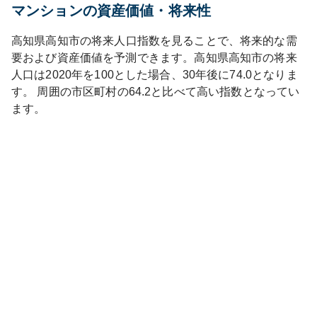
マンションの資産価値・将来性
高知県
高知市
の将来人口指数を見ることで、将来的な需
要および資産価値を予測できます。
高知県
高知市
の将来
人口は
2020
年を100とした場合、30年後に
74.0
となりま
す。
周囲の市区町村の
64.2
と比べて
高い
指数となってい
ます。