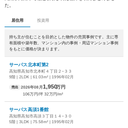
た。
居住用
投資用
持ち主が住むことを目的とした物件の売買事例です。
主に専
有面積や築年数、マンション内の事例・周辺マンション事例
をもとに価格が決まります。
サーパス北本町第2
高知県高知市北本町４丁目２−３３
9階 | 2LDK | 61.03m² | 1996年02月
1,950
万円
2026年08月
売出
106
万円/坪
32
万円/m²
サーパス高須1番館
高知県高知市高須３丁目１４−３０
5階 | 3LDK | 75.58m² | 1995年02月