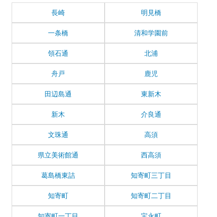
長崎
明見橋
一条橋
清和学園前
領石通
北浦
舟戸
鹿児
田辺島通
東新木
新木
介良通
文珠通
高須
県立美術館通
西高須
葛島橋東詰
知寄町三丁目
知寄町
知寄町二丁目
知寄町一丁目
宝永町