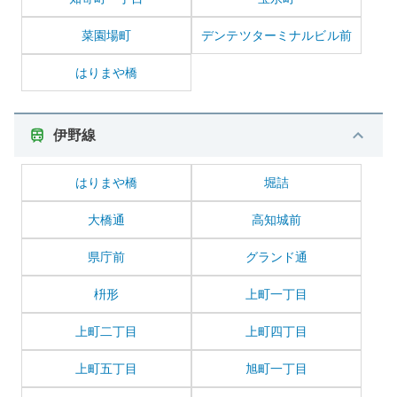
菜園場町
デンテツターミナルビル前
はりまや橋
伊野線
はりまや橋
堀詰
大橋通
高知城前
県庁前
グランド通
枡形
上町一丁目
上町二丁目
上町四丁目
上町五丁目
旭町一丁目