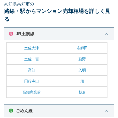
高知県高知市の
路線・駅からマンション売却相場を詳しく見
る
JR土讃線
土佐大津
布師田
土佐一宮
薊野
高知
入明
円行寺口
旭
高知商業前
朝倉
ごめん線