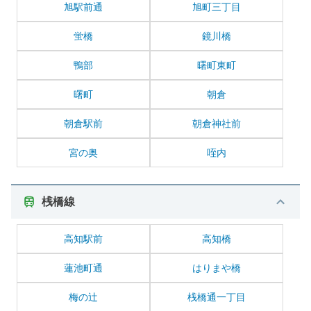
旭駅前通
旭町三丁目
蛍橋
鏡川橋
鴨部
曙町東町
曙町
朝倉
朝倉駅前
朝倉神社前
宮の奥
咥内
桟橋線
高知駅前
高知橋
蓮池町通
はりまや橋
梅の辻
桟橋通一丁目