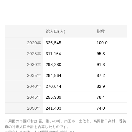
総人口(人)
指数
2020
年
326,545
100.0
2025
年
311,164
95.3
2030
年
298,280
91.3
2035
年
284,864
87.2
2040
年
270,644
82.9
2045
年
255,989
78.4
2050
年
241,483
74.0
※周囲の市区町村は
吾川郡いの町、南国市、土佐市、高岡郡日高村、香美
市
の将来人口推計を合算したものです。