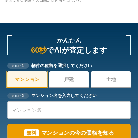
※国立社会保障・人口問題研究所 推計 より。
かんたん
60秒
でAIが査定します
物件の種類を選択してください
1
STEP
マンション
戸建
土地
マンション名を入力してください
2
STEP
マンション
の今の価格を知る
無料