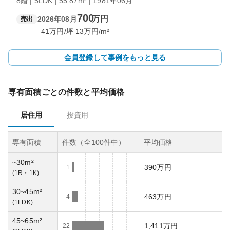
8階 | 5LDK | 55.87m² | 1981年06月
700
万円
2026年08月
売出
41
万円/坪
13
万円/m²
会員登録して事例をもっと見る
専有面積ごとの件数と平均価格
居住用
投資用
専有面積
件数（全
100
件中）
平均価格
~30m²
390万円
1
(
1R・1K
)
30~45m²
463万円
4
(
1LDK
)
45~65m²
1,411万円
22