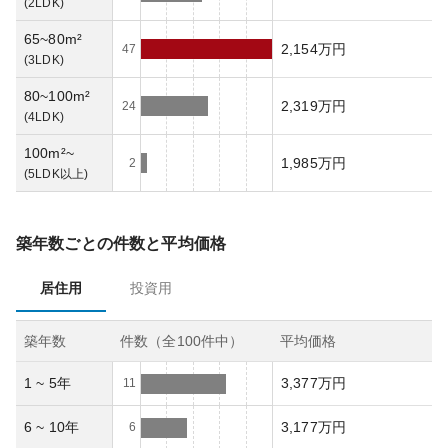
(
2LDK
)
65~80m²
2,154万円
47
(
3LDK
)
80~100m²
2,319万円
24
(
4LDK
)
100m²~
1,985万円
2
(
5LDK以上
)
築年数ごとの件数と平均価格
居住用
投資用
築年数
件数（全
100
件中）
平均価格
1 ~ 5年
3,377万円
11
6 ~ 10年
3,177万円
6