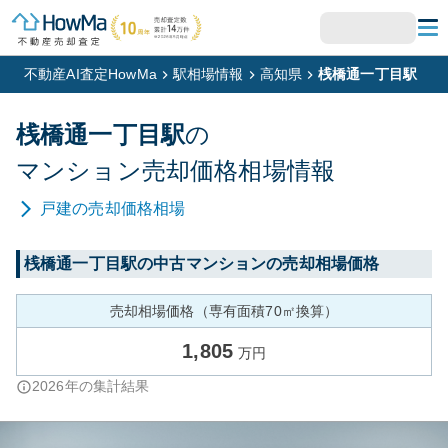
不動産AI査定HowMa
駅相場情報
高知県
桟橋通一丁目駅
桟橋通一丁目
駅
の
マンション
売却価格相場情報
戸建
の売却価格相場
桟橋通一丁目
駅の中古マンションの売却相場価格
売却相場価格（専有面積70㎡換算）
1,805
万円
2026
年の集計結果