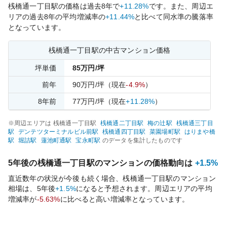
桟橋通一丁目
駅の価格は過去
8
年で
+11.28%
です。
また、周辺エ
リアの過去
8
年の平均増減率の
+11.44%
と比べて
同水準の
騰落率
となっています。
桟橋通一丁目
駅の中古マンション価格
坪単価
85
万円/坪
前年
90
万円/坪
（現在
-4.9%
）
8
年前
77
万円/坪
（現在
+11.28%
）
※周辺エリアは
桟橋通一丁目
駅
桟橋通二丁目
駅
梅の辻
駅
桟橋通三丁目
駅
デンテツターミナルビル前
駅
桟橋通四丁目
駅
菜園場町
駅
はりまや橋
駅
堀詰
駅
蓮池町通
駅
宝永町
駅
のデータを集計したものです
5年後の
桟橋通一丁目
駅のマンションの価格動向は
+1.5%
直近数年の状況が今後も続く場合、
桟橋通一丁目
駅のマンション
相場は、5年後
+1.5%
になると予想されます。周辺エリアの平均
増減率が
-5.63%
に比べると
高い
増減率となっています。