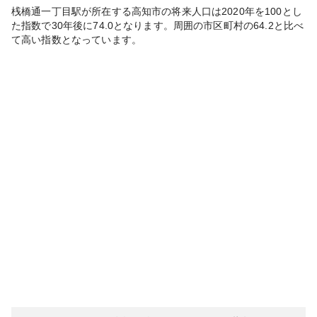
桟橋通一丁目
駅が所在する
高知市
の将来人口は
2020
年を100とし
た指数で30年後に
74.0
となります。
周囲の市区町村の
64.2
と比べ
て
高い
指数となっています。