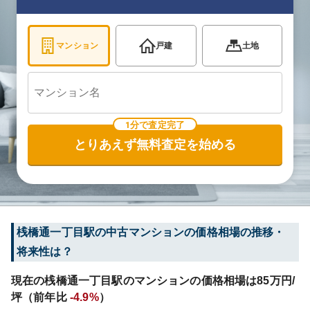
マンション
戸建
土地
1分で査定完了
とりあえず無料査定を始める
桟橋通一丁目
駅の中古マンションの価格相場の推移・
将来性は？
現在の
桟橋通一丁目
駅のマンションの価格相場は
85
万円/
坪（前年比
-4.9%
）