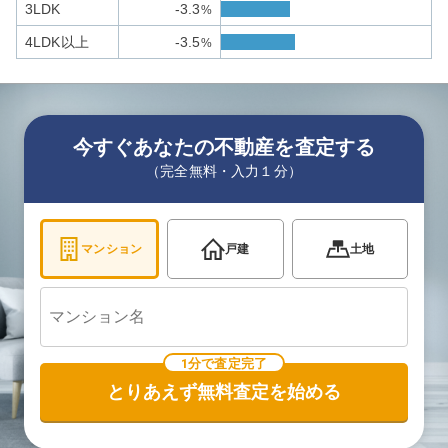
3LDK
-3.3
%
4LDK以上
-3.5
%
今すぐあなたの不動産を査定する
（完全無料・入力１分）
マンション
戸建
土地
1分で査定完了
とりあえず無料査定を始める