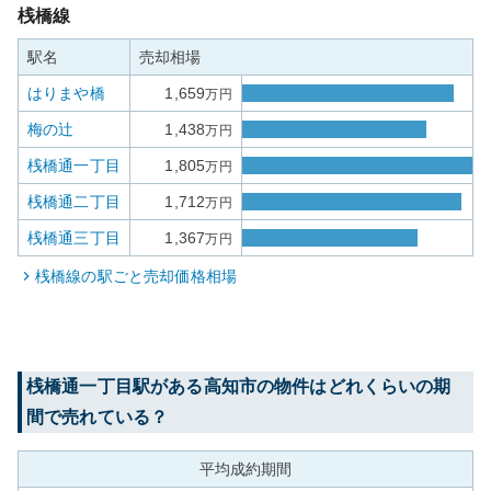
桟橋線
駅名
売却相場
はりまや橋
1,659
万円
梅の辻
1,438
万円
桟橋通一丁目
1,805
万円
桟橋通二丁目
1,712
万円
桟橋通三丁目
1,367
万円
桟橋線
の駅ごと売却価格相場
桟橋通一丁目
駅がある
高知市
の物件はどれくらいの期
間で売れている？
平均成約期間