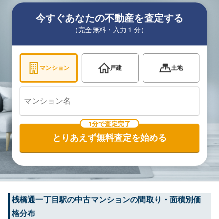
今すぐあなたの不動産を査定する
（完全無料・入力１分）
マンション
戸建
土地
1分で査定完了
とりあえず無料査定を始める
桟橋通一丁目
駅の中古マンションの間取り・面積別価
格分布