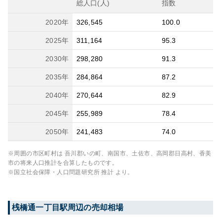
総人口(人)
指数
2020
年
326,545
100.0
2025
年
311,164
95.3
2030
年
298,280
91.3
2035
年
284,864
87.2
2040
年
270,644
82.9
2045
年
255,989
78.4
2050
年
241,483
74.0
※周囲の市区町村は
吾川郡いの町、南国市、土佐市、高岡郡日高村、香美
市
の将来人口推計を合算したものです。
※国立社会保障・人口問題研究所 推計 より。
桟橋通一丁目
駅周辺の売却相場