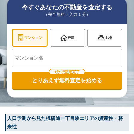
今すぐあなたの不動産を査定する
（完全無料・入力１分）
マンション
戸建
土地
1分で査定完了
とりあえず無料査定を始める
人口予測から見た
桟橋通一丁目
駅エリアの資産性・将
来性