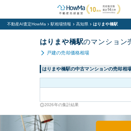
不動産AI査定HowMa
駅相場情報
高知県
はりまや橋駅
はりまや橋
駅
の
マンション
戸建
の売却価格相場
はりまや橋
駅の中古マンションの売却相
2026
年の集計結果