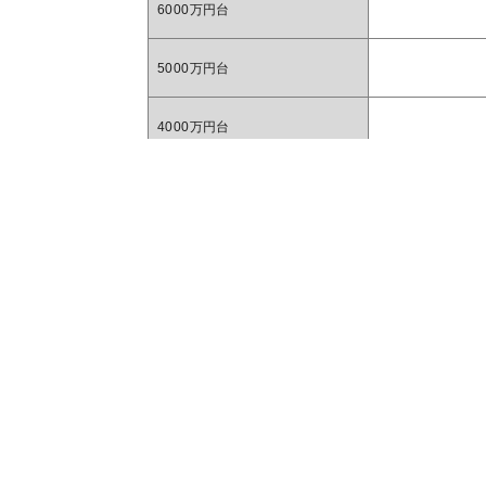
6000万円台
5000万円台
4000万円台
3000万円台
マン
2000万円台
1000万円台
1
〜1000万円
1R 1K
直近一年間の売出し事例を元に毎月更新して