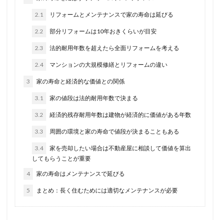
2.1
リフォームとメンテナンスで家の寿命は延びる
2.2
部分リフォームは10年おきくらいが目安
2.3
法的耐用年数を超えたら全面リフォームを考える
2.4
マンションの大規模修繕とリフォームの違い
3
家の寿命と経済的な価値との関係
3.1
家の値段は法的耐用年数で決まる
3.2
経済的残存耐用年数は建物が経済的に価値がある年数
3.3
周囲の環境と家の寿命で値段が決まることもある
3.4
家を売却したい場合は不動産屋に相談して価値を算出
してもらうことが重要
4
家の寿命はメンテナンスで延びる
5
まとめ：長く住むためには適切なメンテナンスが必要