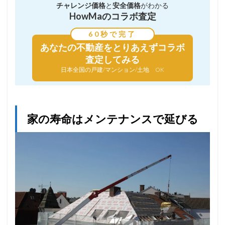
チャレンジ価格
と
安全価格
がわかる
HowMaのコラボ査定
60秒で完了
あなたの不動産を
とりあえずコラボ
査定してみる
日本全国の戸建/マンション/土地 OK
家の寿命はメンテナンスで延びる