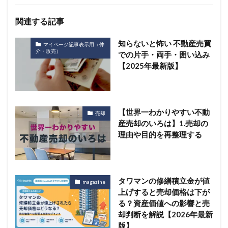
関連する記事
知らないと怖い 不動産売買
マイページ記事表示用（仲
介・販売）
での片手・両手・囲い込み
【2025年最新版】
【世界一わかりやすい不動
売却
産売却のいろは】1.売却の
理由や目的を再整理する
タワマンの修繕積立金が値
magazine
上げすると売却価格は下が
る？資産価値への影響と売
却判断を解説【2026年最新
版】