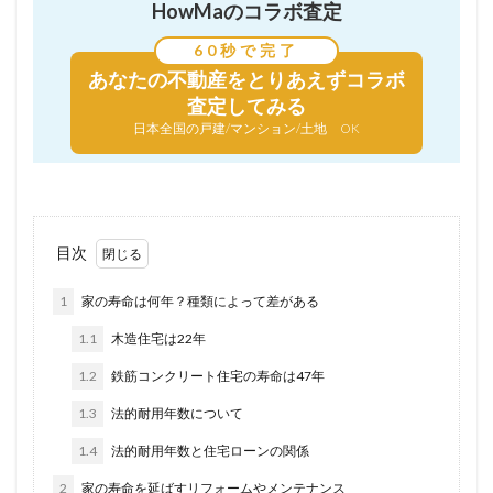
HowMaのコラボ査定
60秒で完了
あなたの不動産を
とりあえずコラボ
査定してみる
日本全国の戸建/マンション/土地 OK
目次
1
家の寿命は何年？種類によって差がある
1.1
木造住宅は22年
1.2
鉄筋コンクリート住宅の寿命は47年
1.3
法的耐用年数について
1.4
法的耐用年数と住宅ローンの関係
2
家の寿命を延ばすリフォームやメンテナンス