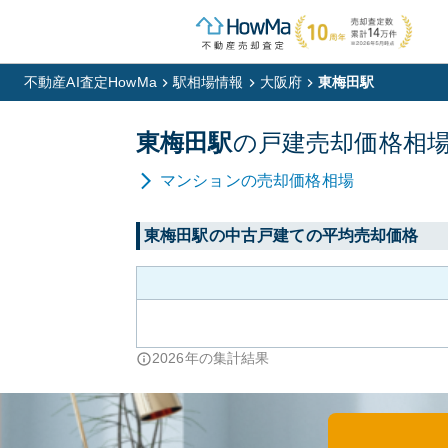
不動産AI査定HowMa
駅相場情報
大阪府
東梅田駅
東梅田
駅
の
戸建
売却価格相
マンション
の売却価格相場
東梅田
駅の中古戸建ての平均売却価格
2026
年の集計結果