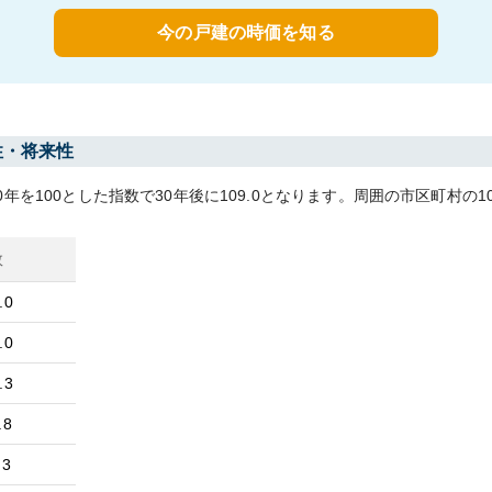
今の戸建の時価を知る
性・将来性
0
年を100とした指数で30年後に
109.0
となります。
周囲の市区町村の
1
数
.0
.0
.3
.8
.3