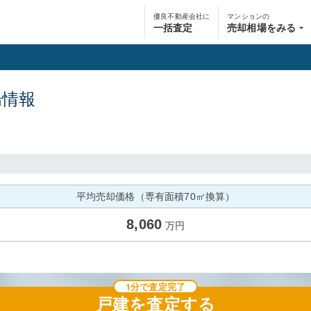
優良不動産会社に
マンションの
一括査定
売却相場をみる
場情報
平均売却価格（専有面積70㎡換算）
8,060
万円
1分で査定完了
戸建
を査定する