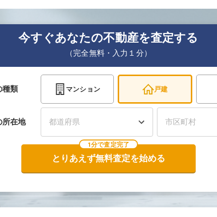
今すぐあなたの不動産を査定する
（完全無料・入力１分）
の種類
マンション
戸建
の
所在地
1分で査定完了
とりあえず無料査定を始める