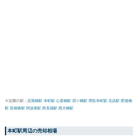
※近隣の駅：
淀屋橋
駅
本町
駅
心斎橋
駅
四ツ橋
駅
堺筋本町
駅
北浜
駅
肥後橋
駅
長堀橋
駅
阿波座
駅
西長堀
駅
西大橋
駅
本町
駅周辺の売却相場