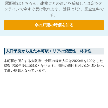
駅距離はもちろん、建物ごとの違いを反映した査定をオ
ンラインで今すぐ受け取れます。登録は1分。完全無料で
す。
今の戸建の時価を知る
人口予測から見た
本町
駅エリアの資産性・将来性
本町
駅が所在する
大阪市中央区
の将来人口は
2020
年を100とした
指数で30年後に
109.0
となります。
周囲の市区町村の
104.5
と比べ
て
高い
指数となっています。