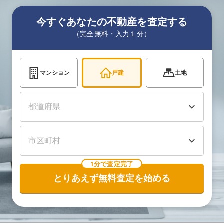
今すぐあなたの不動産を査定する
（完全無料・入力１分）
マンション
戸建
土地
1分で査定完了
とりあえず無料査定を始める