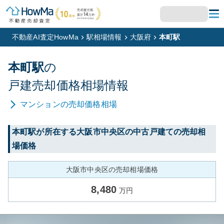
不動産AI査定HowMa
駅相場情報
大阪府
本町駅
本町
駅
の
戸建
売却価格相場情報
マンション
の売却価格相場
本町
駅が所在する
大阪市中央区
の中古戸建ての売却相
場価格
大阪市中央区の売却相場価格
8,480
万円