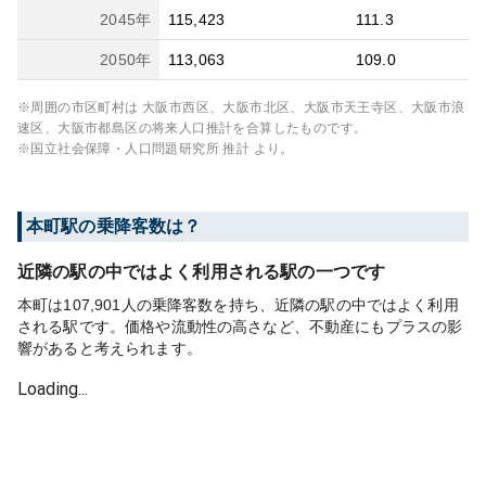
2045
年
115,423
111.3
2050
年
113,063
109.0
※周囲の市区町村は
大阪市西区、大阪市北区、大阪市天王寺区、大阪市浪
速区、大阪市都島区
の将来人口推計を合算したものです。
※国立社会保障・人口問題研究所 推計 より。
本町
駅の乗降客数は？
近隣の駅の中ではよく利用される駅の一つです
本町は107,901人の乗降客数を持ち、近隣の駅の中ではよく利用
される駅です。価格や流動性の高さなど、不動産にもプラスの影
響があると考えられます。
Loading...