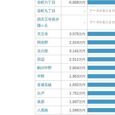
谷町六丁目
6,608
万円
谷町九丁目
-
データがありま
四天王寺前夕
-
データがありま
陽ヶ丘
天王寺
3,575
万円
阿倍野
2,524
万円
文の里
3,141
万円
田辺
2,511
万円
駒川中野
2,604
万円
平野
1,953
万円
喜連瓜破
1,832
万円
出戸
1,751
万円
長原
1,607
万円
八尾南
1,588
万円