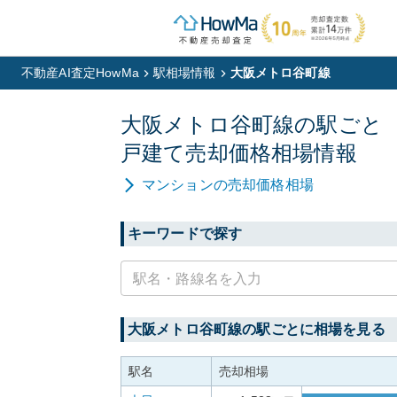
不動産AI査定HowMa
駅相場情報
大阪メトロ谷町線
大阪メトロ谷町線
の駅ごと
戸建て
売却価格相場情報
マンション
の売却価格相場
キーワードで探す
大阪メトロ谷町線
の駅ごとに相場を見る
駅名
売却相場