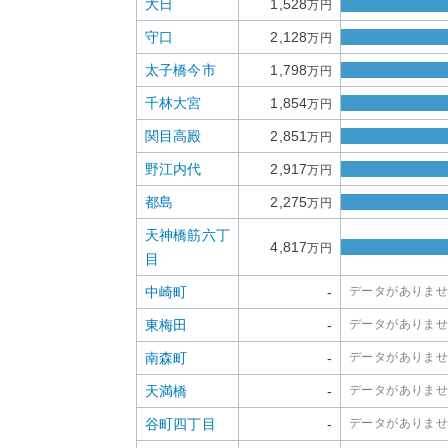
大日
1,528
万円
守口
2,128
万円
太子橋今市
1,798
万円
千林大宮
1,854
万円
関目高殿
2,851
万円
野江内代
2,917
万円
都島
2,275
万円
天神橋筋六丁
4,817
万円
目
中崎町
-
データがありま
東梅田
-
データがありま
南森町
-
データがありま
天満橋
-
データがありま
谷町四丁目
-
データがありま