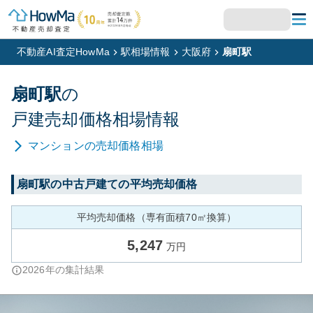
不動産AI査定HowMa
駅相場情報
大阪府
扇町駅
扇町
駅
の
戸建
売却価格相場情報
マンション
の売却価格相場
扇町
駅の中古戸建ての平均売却価格
平均売却価格（専有面積70㎡換算）
5,247
万円
2026
年の集計結果