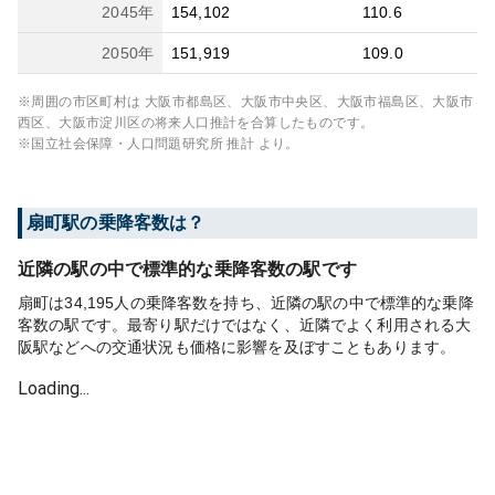
2045
年
154,102
110.6
2050
年
151,919
109.0
※周囲の市区町村は
大阪市都島区、大阪市中央区、大阪市福島区、大阪市
西区、大阪市淀川区
の将来人口推計を合算したものです。
※国立社会保障・人口問題研究所 推計 より。
扇町
駅の乗降客数は？
近隣の駅の中で標準的な乗降客数の駅です
扇町は34,195人の乗降客数を持ち、近隣の駅の中で標準的な乗降
客数の駅です。最寄り駅だけではなく、近隣でよく利用される大
阪駅などへの交通状況も価格に影響を及ぼすこともあります。
Loading...