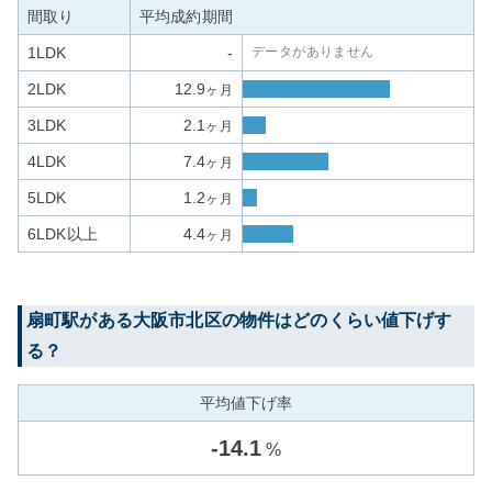
間取り
平均成約期間
1LDK
-
データがありません
2LDK
12.9
ヶ月
3LDK
2.1
ヶ月
4LDK
7.4
ヶ月
5LDK
1.2
ヶ月
6LDK以上
4.4
ヶ月
扇町
駅がある
大阪市北区
の物件はどのくらい値下げす
る？
平均値下げ率
-
14.1
%