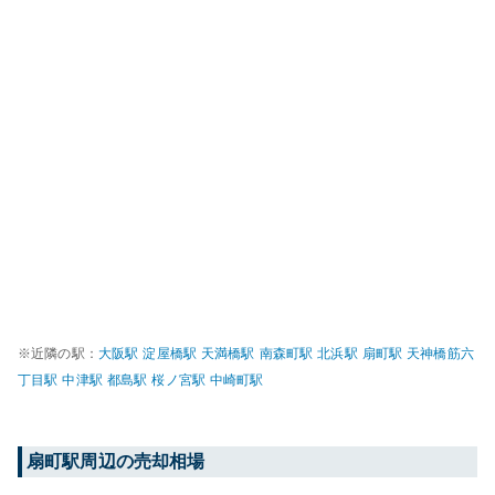
※近隣の駅：
大阪
駅
淀屋橋
駅
天満橋
駅
南森町
駅
北浜
駅
扇町
駅
天神橋筋六
丁目
駅
中津
駅
都島
駅
桜ノ宮
駅
中崎町
駅
扇町
駅周辺の売却相場