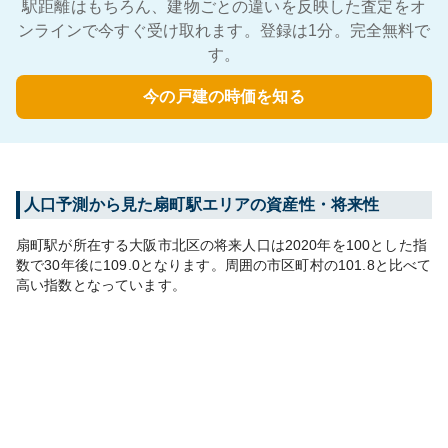
駅距離はもちろん、建物ごとの違いを反映した査定をオ
ンラインで今すぐ受け取れます。登録は1分。完全無料で
す。
今の戸建の時価を知る
人口予測から見た
扇町
駅エリアの資産性・将来性
扇町
駅が所在する
大阪市北区
の将来人口は
2020
年を100とした指
数で30年後に
109.0
となります。
周囲の市区町村の
101.8
と比べて
高い
指数となっています。