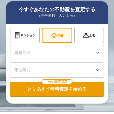
今すぐあなたの不動産を査定する
（完全無料・入力１分）
マンション
戸建
土地
1分で査定完了
とりあえず無料査定を始める