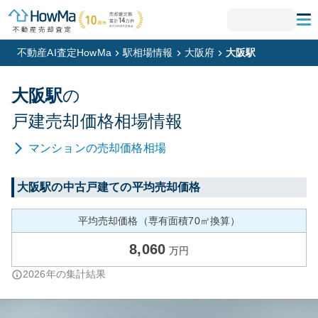
不動産AI査定HowMa
駅相場情報
大阪府
大阪駅
大阪
駅
の
戸建
売却価格相場情報
マンション
の売却価格相場
大阪
駅の中古戸建ての平均売却価格
平均売却価格（専有面積70㎡換算）
8,060
万円
2026
年の集計結果