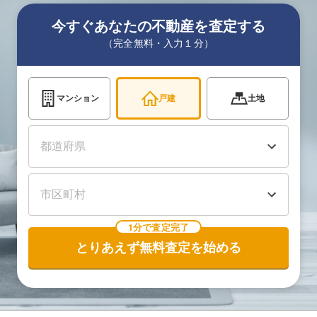
今すぐあなたの不動産を査定する
（完全無料・入力１分）
マンション
戸建
土地
1分で査定完了
とりあえず無料査定を始める