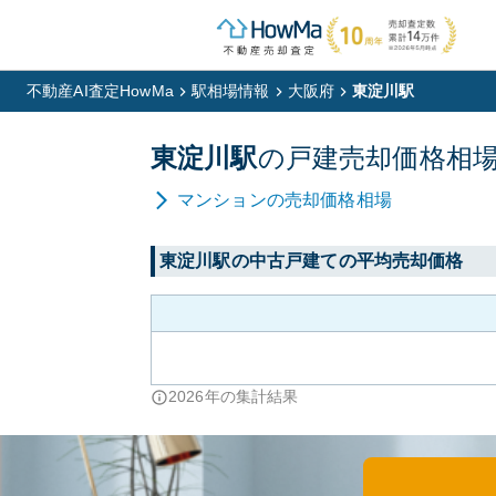
不動産AI査定HowMa
駅相場情報
大阪府
東淀川駅
東淀川
駅
の
戸建
売却価格相
マンション
の売却価格相場
東淀川
駅の中古戸建ての平均売却価格
2026
年の集計結果