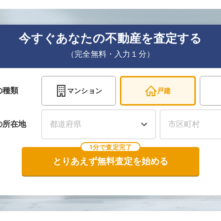
今すぐあなたの不動産を査定する
（完全無料・入力１分）
の種類
マンション
戸建
の
所在地
1分で査定完了
とりあえず無料査定を始める