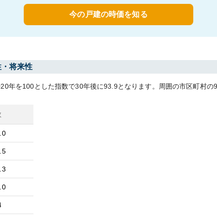
今の戸建の時価を知る
性・将来性
020
年を100とした指数で30年後に
93.9
となります。
周囲の市区町村の
数
.0
.5
.3
.0
4