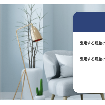
査定する建物
査定する
建物