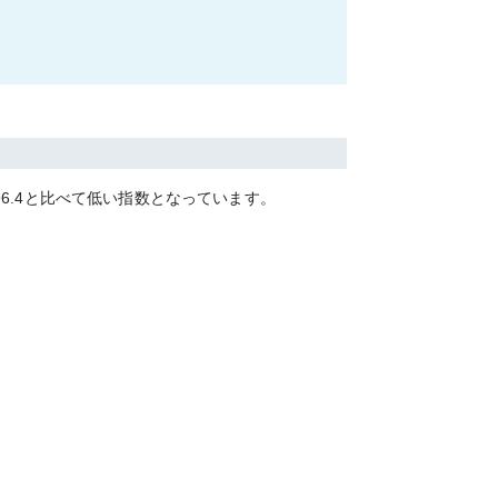
96.4
と比べて
低い
指数となっています。