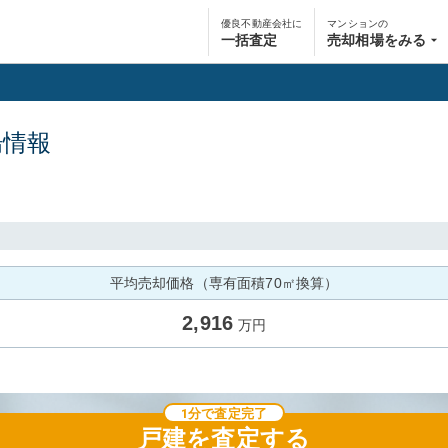
優良不動産会社に
マンションの
一括査定
売却相場をみる
場情報
平均売却価格（専有面積70㎡換算）
2,916
万円
1分で査定完了
戸建
を査定する