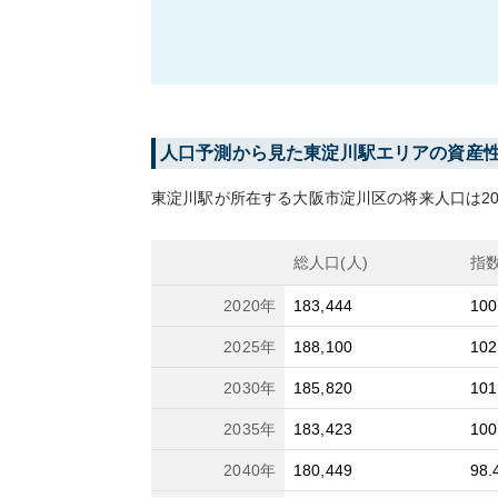
人口予測から見た
東淀川
駅エリアの資産
東淀川
駅が所在する
大阪市淀川区
の将来人口は
2
総人口(人)
指
2020
年
183,444
100
2025
年
188,100
102
2030
年
185,820
101
2035
年
183,423
100
2040
年
180,449
98.