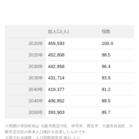
総人口(人)
指数
2020
年
459,593
100.0
2025
年
452,808
98.5
2030
年
442,958
96.4
2035
年
431,714
93.9
2040
年
419,377
91.2
2045
年
406,852
88.5
2050
年
393,903
85.7
※周囲の市区町村は
大阪市西淀川区、伊丹市、西宮市、大阪市此花区、大
阪市淀川区
の将来人口推計を合算したものです。
※国立社会保障・人口問題研究所 推計 より。