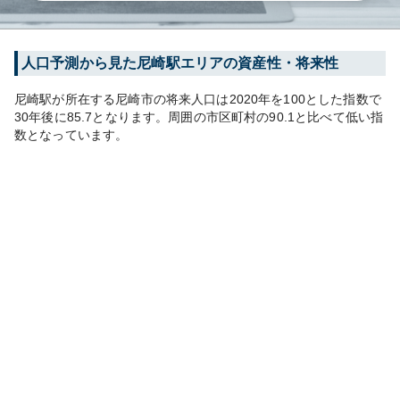
人口予測から見た
尼崎
駅エリアの資産性・将来性
尼崎
駅が所在する
尼崎市
の将来人口は
2020
年を100とした指数で
30年後に
85.7
となります。
周囲の市区町村の
90.1
と比べて
低い
指
数となっています。