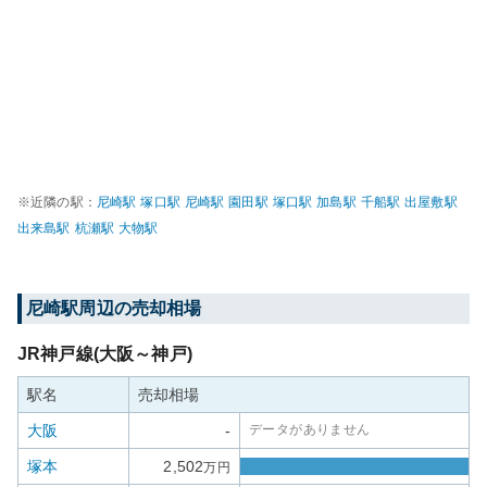
※近隣の駅：
尼崎
駅
塚口
駅
尼崎
駅
園田
駅
塚口
駅
加島
駅
千船
駅
出屋敷
駅
出来島
駅
杭瀬
駅
大物
駅
尼崎
駅周辺の売却相場
JR神戸線(大阪～神戸)
駅名
売却相場
大阪
-
データがありません
塚本
2,502
万円