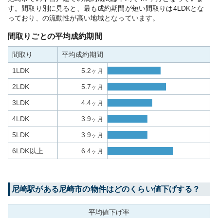
す。間取り別に見ると、最も成約期間が短い間取りは4LDKとな
っており、の流動性が高い地域となっています。
間取りごとの平均成約期間
間取り
平均成約期間
1LDK
5.2
ヶ月
2LDK
5.7
ヶ月
3LDK
4.4
ヶ月
4LDK
3.9
ヶ月
5LDK
3.9
ヶ月
6LDK以上
6.4
ヶ月
尼崎
駅がある
尼崎市
の物件はどのくらい値下げする？
平均値下げ率