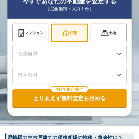
今すぐあなたの不動産を査定する
（完全無料・入力１分）
マンション
戸建
土地
1分で査定完了
とりあえず無料査定を始める
尼崎
駅の中古戸建ての価格相場の推移・将来性は？