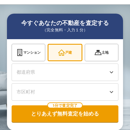
今すぐあなたの不動産を査定する
（完全無料・入力１分）
マンション
戸建
土地
1分で査定完了
とりあえず無料査定を始める