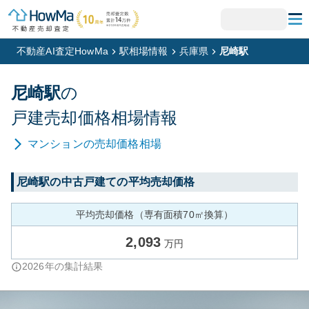
不動産AI査定HowMa
駅相場情報
兵庫県
尼崎駅
尼崎
駅
の
戸建
売却価格相場情報
マンション
の売却価格相場
尼崎
駅の中古戸建ての平均売却価格
平均売却価格（専有面積70㎡換算）
2,093
万円
2026
年の集計結果