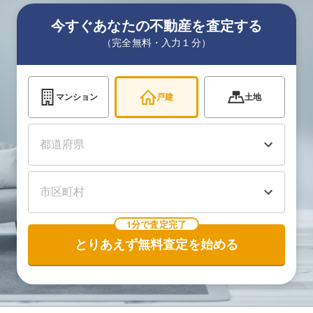
今すぐあなたの不動産を査定する
（完全無料・入力１分）
マンション
戸建
土地
1分で査定完了
とりあえず無料査定を始める