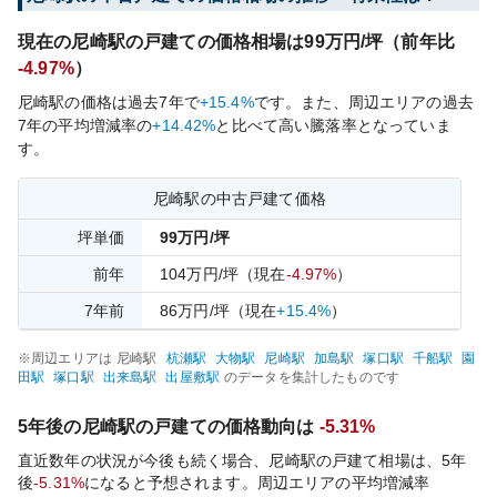
現在の
尼崎
駅の戸建ての価格相場は
99
万円/坪（前年比
-4.97%
）
尼崎
駅の価格は過去
7
年で
+15.4%
です。
また、周辺エリアの過去
7
年の平均増減率の
+14.42%
と比べて
高い
騰落率となっていま
す。
尼崎
駅の中古戸建て価格
坪単価
99
万円/坪
前年
104
万円/坪
（現在
-4.97%
）
7
年前
86
万円/坪
（現在
+15.4%
）
※周辺エリアは
尼崎
駅
杭瀬
駅
大物
駅
尼崎
駅
加島
駅
塚口
駅
千船
駅
園
田
駅
塚口
駅
出来島
駅
出屋敷
駅
のデータを集計したものです
5年後の
尼崎
駅の戸建ての価格動向は
-5.31%
直近数年の状況が今後も続く場合、
尼崎
駅の戸建て相場は、5年
後
-5.31%
になると予想されます。周辺エリアの平均増減率