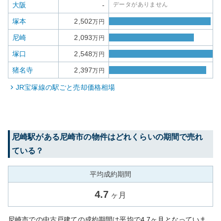
大阪
-
データがありません
塚本
2,502
万円
尼崎
2,093
万円
塚口
2,548
万円
猪名寺
2,397
万円
JR宝塚線
の駅ごと売却価格相場
尼崎
駅がある
尼崎市
の物件はどれくらいの期間で売れ
ている？
平均成約期間
4.7
ヶ月
尼崎市での中古戸建ての成約期間は平均で4.7ヶ月となっていま