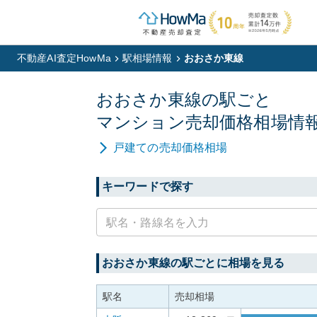
不動産AI査定HowMa
駅相場情報
おおさか東線
おおさか東線
の駅ごと
マンション
売却価格相場情
戸建て
の売却価格相場
キーワードで探す
おおさか東線
の駅ごとに相場を見る
駅名
売却相場