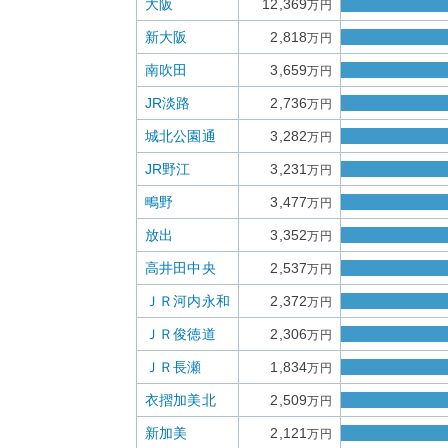
大阪
12,369
万円
新大阪
2,818
万円
南吹田
3,659
万円
JR淡路
2,736
万円
城北公園通
3,282
万円
JR野江
3,231
万円
鴫野
3,477
万円
放出
3,352
万円
高井田中央
2,537
万円
ＪＲ河内永和
2,372
万円
ＪＲ俊徳道
2,306
万円
ＪＲ長瀬
1,834
万円
衣摺加美北
2,509
万円
新加美
2,121
万円