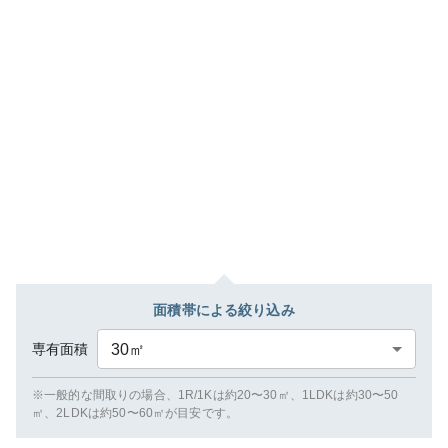
面積帯による絞り込み
専有面積
30
㎡
※一般的な間取りの場合、1R/1Kは約20〜30㎡、1LDKは約30〜50
㎡、2LDKは約50〜60㎡が目安です。