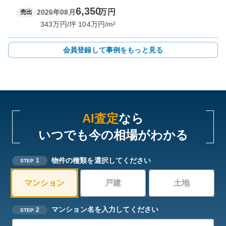
6,350
万円
2026年08月
売出
343
万円/坪
104
万円/m²
会員登録して事例をもっと見る
AI査定
なら
いつでも今の相場がわかる
物件の種類を選択してください
1
STEP
マンション
戸建
土地
マンション名を入力してください
2
STEP