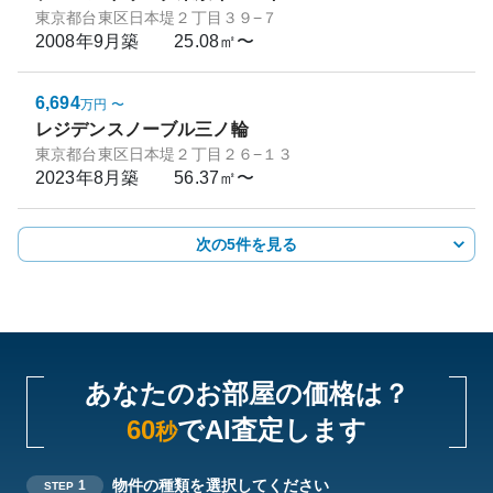
東京都台東区日本堤２丁目３９−７
2008年9月
築
25.08㎡〜
6,694
万円
〜
レジデンスノーブル三ノ輪
東京都台東区日本堤２丁目２６−１３
2023年8月
築
56.37㎡〜
次の5件を見る
あなたのお部屋の価格は？
60
でAI査定します
秒
物件の種類を選択してください
1
STEP