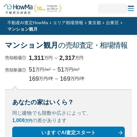
不動産AI査定HowMa
エリア相場情報
東京都
台東区
マンション観月
マンション観月
の売却査定・相場情報
1,311
2,317
万円
～
万円
売却相場
51
51
万円/m²
～
万円/m²
売却単価
169
169
万円/坪
～
万円/坪
あなたの家はいくら？
同じ建物でも階数や広さによって、
1,006
の
差があります
万円
いますぐAI査定スタート