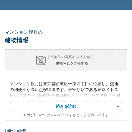
マンション観月の
建物情報
まだ物件の写真がありません。
建物写真を寄稿する
マンション観月は東京都台東区千束四丁目に位置し、交通
の利便性が高い点が特徴です。最寄り駅である東京メトロ
日比谷線の三ノ輪駅から徒歩8分というアクセスの良さが魅
力で、都電荒川線の三ノ輪橋駅や東京メトロ日比谷線の入
続きを読む
谷駅も徒歩圏内です。周辺環境は住宅街であり、静かなエ
リアである一方、少し足を伸ばせば賑やかな上野や浅草エ
AIがHowMa独自のデータをもとにまとめています
リアへもアクセス可能です。
外観は、計画された町並みと調和したシンプルでモダンな
デザインを採用しています。資産性に関しては、このエリ
推定相場