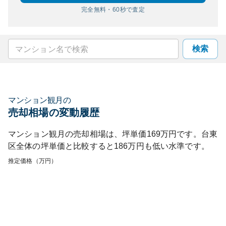
完全無料・60秒で査定
検索
マンション観月
の
売却相場の変動履歴
マンション観月
の売却相場は、坪単価
169
万円です。
台東
区
全体の坪単価と比較すると
186
万円も
低い
水準です。
推定価格（万円）