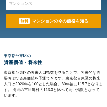
マンションの今の価格を知る
無料
東京都台東区の
資産価値・将来性
東京都
台東区
の将来人口指数を見ることで、将来的な需
要および資産価値を予測できます。
東京都
台東区
の将来
人口は
2020
年を100とした場合、30年後に
115.7
となりま
す。
周囲の市区町村の
113.0
と比べて
高い
指数となって
います。