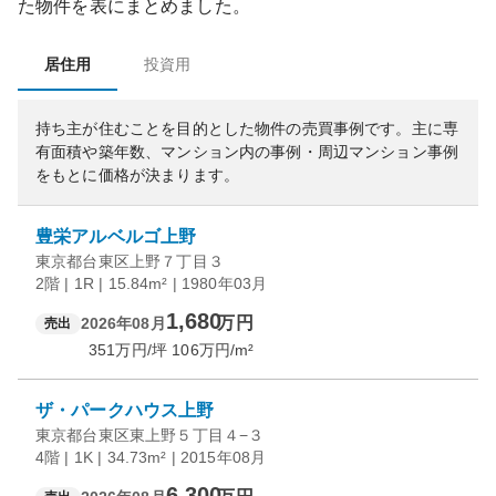
た物件を表にまとめました。
居住用
投資用
持ち主が住むことを目的とした物件の売買事例です。
主に専
有面積や築年数、マンション内の事例・周辺マンション事例
をもとに価格が決まります。
豊栄アルベルゴ上野
東京都台東区上野７丁目３
2階 | 1R | 15.84m² | 1980年03月
1,680
万円
2026年08月
売出
351
万円/坪
106
万円/m²
ザ・パークハウス上野
東京都台東区東上野５丁目４−３
4階 | 1K | 34.73m² | 2015年08月
6,300