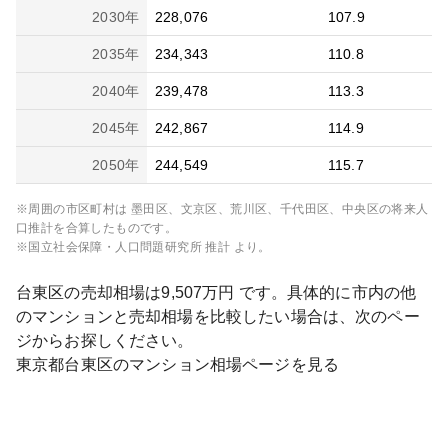
2030
年
228,076
107.9
2035
年
234,343
110.8
2040
年
239,478
113.3
2045
年
242,867
114.9
2050
年
244,549
115.7
※周囲の市区町村は
墨田区、文京区、荒川区、千代田区、中央区
の将来人
口推計を合算したものです。
※国立社会保障・人口問題研究所 推計 より。
台東区
の売却相場は
9,507
万円 です。具体的に市内の他
のマンションと売却相場を比較したい場合は、次のペー
ジからお探しください。
東京都
台東区
のマンション相場ページを見る