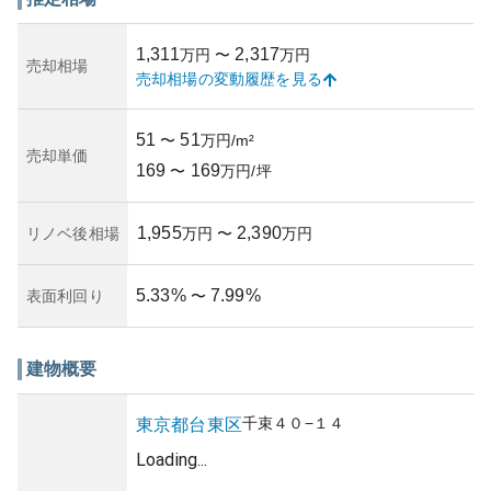
ア自体の不動産需要が安定しているため、中長期的な資産
価値維持が期待されます。しかし、古い建物である場合
1,311
2,317
万円
〜
万円
は、物件固有のメンテナンス状況や築年数に応じた減耗リ
売却相場
売却相場の変動履歴を見る
スクを考慮する必要があります。
所有リスクとしては、建物の耐震性や維持管理状況に関す
る不安が取り沙汰されることがあるため、購入前に管理会
51
51
〜
万円/m²
社の評価や過去の修繕履歴を確認することが推奨されま
売却単価
169
169
す。また、都心立地のマンション特有の近隣住宅との調和
〜
万円/坪
やプライバシー保護の観点での問題にも目配りが必要で
す。
1,955
2,390
リノベ後相場
万円
〜
万円
5.33
%
7.99
%
表面利回り
〜
建物概要
千束
４０−１４
東京都
台東区
Loading...