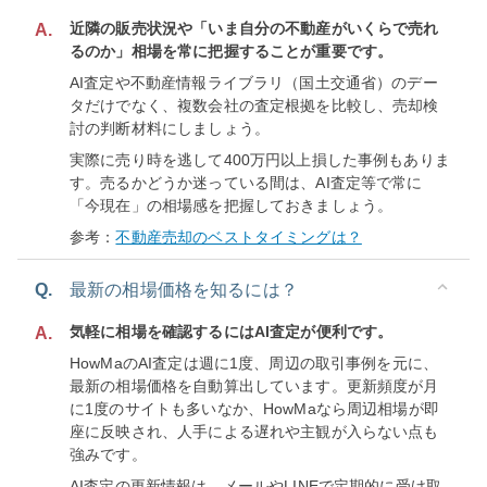
近隣の販売状況や「いま自分の不動産がいくらで売れ
A.
るのか」相場を常に把握することが重要です。
AI査定や不動産情報ライブラリ（国土交通省）のデー
タだけでなく、複数会社の査定根拠を比較し、売却検
討の判断材料にしましょう。
実際に売り時を逃して400万円以上損した事例もありま
す。売るかどうか迷っている間は、AI査定等で常に
「今現在」の相場感を把握しておきましょう。
参考：
不動産売却のベストタイミングは？
Q.
最新の相場価格を知るには？
気軽に相場を確認するにはAI査定が便利です。
A.
HowMaのAI査定は週に1度、周辺の取引事例を元に、
最新の相場価格を自動算出しています。更新頻度が月
に1度のサイトも多いなか、HowMaなら周辺相場が即
座に反映され、人手による遅れや主観が入らない点も
強みです。
AI査定の更新情報は、メールやLINEで定期的に受け取