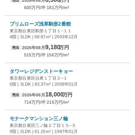
万円
2026年08月
売出
600
万円/坪
181
万円/m²
プリムローズ浅草駒形2番館
東京都台東区駒形１丁目１−１１
4階 | 3LDK | 58.87m² | 2003年12月
9,180
万円
2026年08月
売出
515
万円/坪
156
万円/m²
タワーレジデンストーキョー
東京都台東区台東１丁目２−１
6階 | 3LDK | 83.37m² | 2008年01月
18,000
万円
2026年08月
売出
714
万円/坪
216
万円/m²
モナークマンション三ノ輪
東京都台東区三ノ輪２丁目１５−５
9階 | 2LDK | 61.25m² | 1987年01月