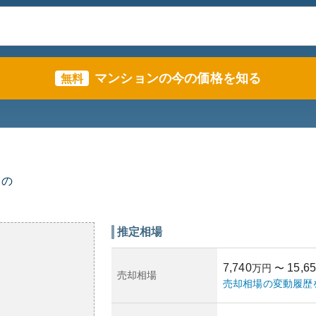
マンションの今の価格を知る
無料
スの
推定相場
7,740
15,6
万円
〜
売却相場
売却相場の変動履歴