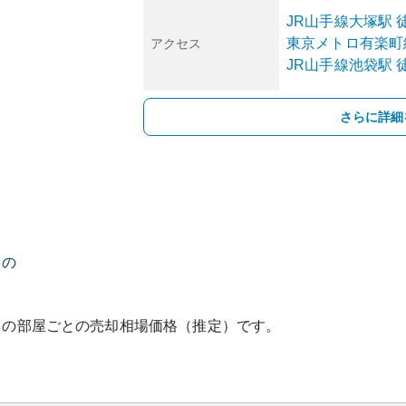
JR山手線
大塚
駅
東京メトロ有楽町
アクセス
JR山手線
池袋
駅
徒
さらに詳細
スの
ス
の部屋ごとの売却相場価格（推定）です。