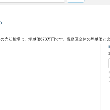
の
ス
の売却相場は、坪単価
673
万円です。
豊島区
全体の坪単価と