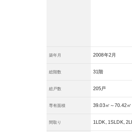
ますが、一般的に都
向があります。管理
有のしっかりとした
すが、詳細な管理状
。
2008年2月
築年月
31階
総階数
205戸
総戸数
39.03㎡
～70.42㎡
専有面積
1LDK, 1SLDK, 2L
間取り