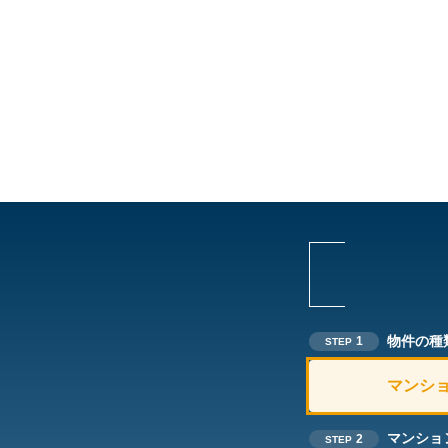
物件の種
1
STEP
マンシ
マンショ
2
STEP