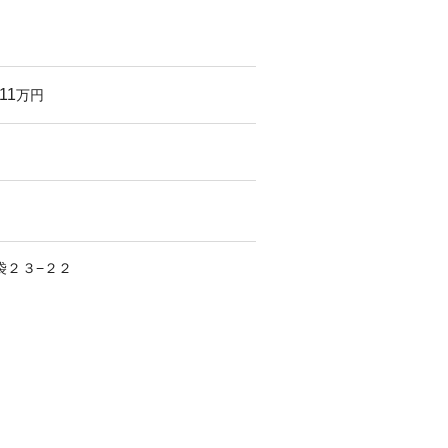
111
万円
袋
２３−２２