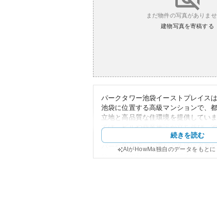
まだ物件の写真がありませ
建物写真を寄稿する
パークタワー池袋イーストプレイス
池袋に位置する高級マンションで、
立地と高品質な住環境を提供してい
ては、ビルや商業施設が立ち並び、
続きを読む
で、通勤やレジャーにも便利です。
パーや飲食店、公園など生活に必要
AIがHowMa独自のデータをもと
り、生活の利便性も高いです。
外観は、モダンで洗練されたデザイ
物からも一際目立ちます。資産性に
に位置し、高級タワーマンションの
ています。投資としても、将来的な
待できますが、需給バランスや市況
め市場リスクもあります。築年数に