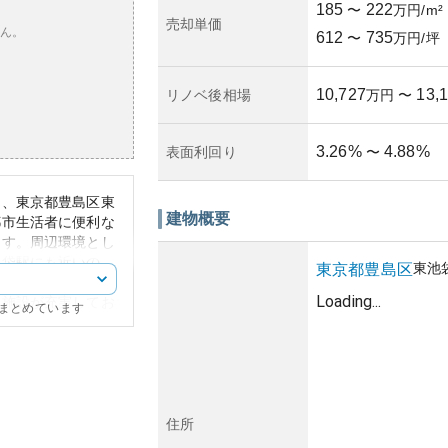
185
222
〜
万円/m²
売却単価
ん。
612
735
〜
万円/坪
10,727
13,
リノベ後相場
万円
〜
3.26
%
4.88
%
表面利回り
〜
は、東京都豊島区東
建物概要
都市生活者に便利な
ます。周辺環境とし
池袋駅にも近いの
東池
東京都
豊島区
また、近隣にはスー
Loading...
な施設が充実してお
にまとめています
ンが特徴で、他の建
おいては、東京都心
ため、需要は安定し
資産価値の増加が期
によって変動するた
住所
関して正確な情報が