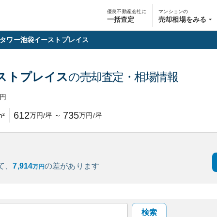
優良不動産会社に
マンションの
一括査定
売却相場をみる
タワー池袋イーストプレイス
ストプレイス
の売却査定・相場情報
円
612
735
m²
万円/坪
～
万円/坪
て、
7,914
の
差があります
万円
検索