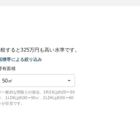
比較すると
325
万円も
高い
水準です。
面積帯による絞り込み
専有面積
50
㎡
※一般的な間取りの場合、1R/1Kは約20〜30
㎡、1LDKは約30〜50㎡、2LDKは約50〜60
㎡が目安です。