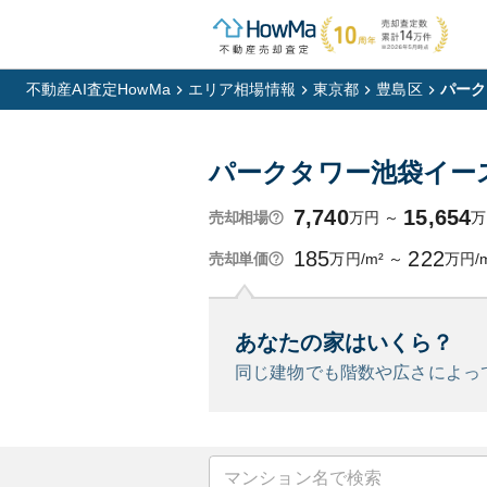
不動産AI査定HowMa
エリア相場情報
東京都
豊島区
パーク
パークタワー池袋イー
7,740
15,654
万円
～
万
売却相場
185
222
万円/m²
～
万円/
売却単価
あなたの家はいくら？
同じ建物でも階数や広さによっ