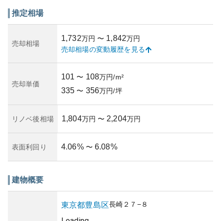
外観は1990年代初頭の住宅デザインを色濃く残しつつ、定
期的なメンテナンスにより良好な状態が保たれています。
推定相場
このため、古さを感じさせない清潔感があります。また、
地下鉄や路線バスといった公共交通機関が充実しているた
1,732
1,842
万円
〜
万円
め、資産価値も安定していると考えられます。
売却相場
売却相場の変動履歴を見る
所有リスクについては、築30年近くが経過しているため、
構造の耐久性や制震性能に関して慎重な検討が必要かもし
れません。しかし、これまでの管理状況が良いことが資産
101
108
〜
万円/m²
維持とリスク軽減に寄与しています。末長く快適に暮らす
売却単価
335
356
ためには、管理組合による計画的なメンテナンスの実施が
〜
万円/坪
重要となるでしょう。
1,804
2,204
リノベ後相場
万円
〜
万円
4.06
%
6.08
%
表面利回り
〜
建物概要
長崎
２７−８
東京都
豊島区
Loading...