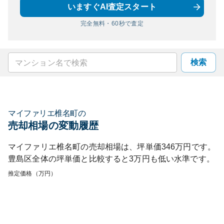
いますぐAI査定スタート
完全無料・60秒で査定
検索
マイファリエ椎名町
の
売却相場の変動履歴
マイファリエ椎名町
の売却相場は、坪単価
346
万円です。
豊島区
全体の坪単価と比較すると
3
万円も
低い
水準です。
推定価格（万円）