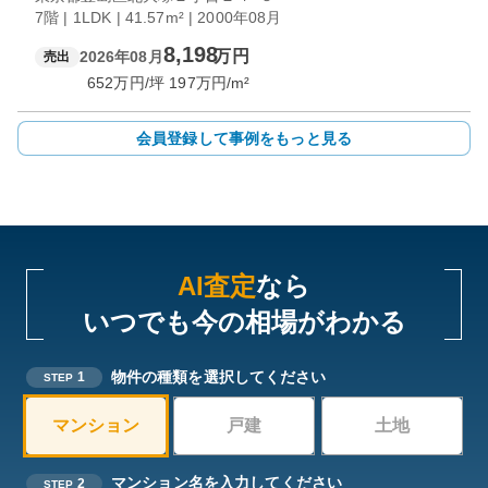
7階 | 1LDK | 41.57m² | 2000年08月
8,198
万円
2026年08月
売出
652
万円/坪
197
万円/m²
会員登録して事例をもっと見る
AI査定
なら
いつでも今の相場がわかる
物件の種類を選択してください
1
STEP
マンション
戸建
土地
マンション名を入力してください
2
STEP