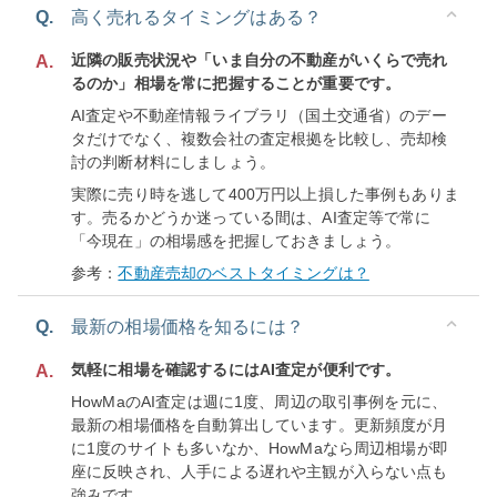
Q.
高く売れるタイミングはある？
近隣の販売状況や「いま自分の不動産がいくらで売れ
A.
るのか」相場を常に把握することが重要です。
AI査定や不動産情報ライブラリ（国土交通省）のデー
タだけでなく、複数会社の査定根拠を比較し、売却検
討の判断材料にしましょう。
実際に売り時を逃して400万円以上損した事例もありま
す。売るかどうか迷っている間は、AI査定等で常に
「今現在」の相場感を把握しておきましょう。
参考：
不動産売却のベストタイミングは？
Q.
最新の相場価格を知るには？
気軽に相場を確認するにはAI査定が便利です。
A.
HowMaのAI査定は週に1度、周辺の取引事例を元に、
最新の相場価格を自動算出しています。更新頻度が月
に1度のサイトも多いなか、HowMaなら周辺相場が即
座に反映され、人手による遅れや主観が入らない点も
強みです。