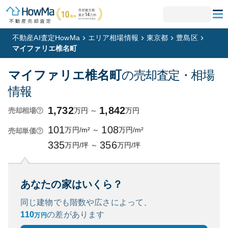
不動産AI査定HowMa
エリア相場情報
東京都
豊島区
マイファリエ椎名町
マイファリエ椎名町
の売却査定・相場
情報
1,732
1,842
万円
～
万円
売却相場
101
108
万円/m²
～
万円/m²
売却単価
335
356
万円/坪
～
万円/坪
あなたの家はいくら？
同じ建物でも階数や広さによって、
110
の
差があります
万円