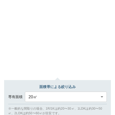
面積帯による絞り込み
専有面積
20
㎡
※一般的な間取りの場合、1R/1Kは約20〜30㎡、1LDKは約30〜50
㎡、2LDKは約50〜60㎡が目安です。