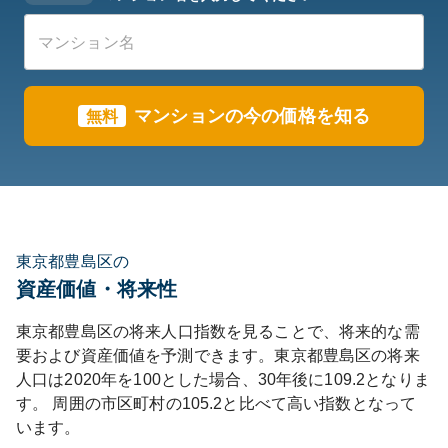
マンションの今の価格を知る
無料
東京都豊島区の
資産価値・将来性
東京都
豊島区
の将来人口指数を見ることで、将来的な需
要および資産価値を予測できます。
東京都
豊島区
の将来
人口は
2020
年を100とした場合、30年後に
109.2
となりま
す。
周囲の市区町村の
105.2
と比べて
高い
指数となって
います。