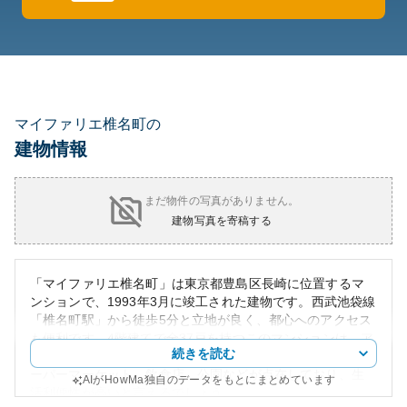
マイファリエ椎名町の
建物情報
まだ物件の写真がありません。
建物写真を寄稿する
「マイファリエ椎名町」は東京都豊島区長崎に位置するマ
ンションで、1993年3月に竣工された建物です。西武池袋線
「椎名町駅」から徒歩5分と立地が良く、都心へのアクセス
も便利です。4階建てで全37戸を持つこのマンションは、ア
続きを読む
ットホームな環境を提供しています。周辺には商店街、ス
ーパーマーケット、飲食店、公園などが点在しており、生
AIがHowMa独自のデータをもとにまとめています
活利便性が高いと言えるでしょう。