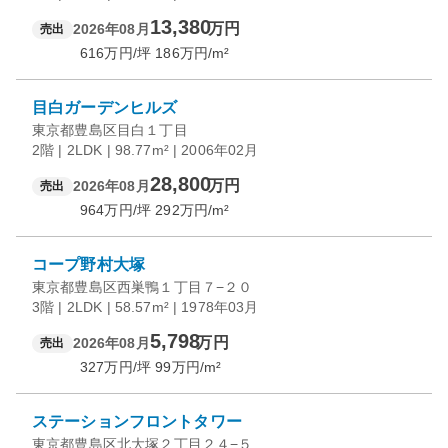
13,380
万円
2026年08月
売出
616
万円/坪
186
万円/m²
目白ガーデンヒルズ
東京都豊島区目白１丁目
2階 | 2LDK | 98.77m² | 2006年02月
28,800
万円
2026年08月
売出
964
万円/坪
292
万円/m²
コープ野村大塚
東京都豊島区西巣鴨１丁目７−２０
3階 | 2LDK | 58.57m² | 1978年03月
5,798
万円
2026年08月
売出
327
万円/坪
99
万円/m²
ステーションフロントタワー
東京都豊島区北大塚２丁目２４−５