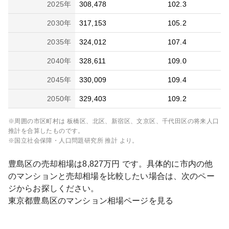
2025
年
308,478
102.3
2030
年
317,153
105.2
2035
年
324,012
107.4
2040
年
328,611
109.0
2045
年
330,009
109.4
2050
年
329,403
109.2
※周囲の市区町村は
板橋区、北区、新宿区、文京区、千代田区
の将来人口
推計を合算したものです。
※国立社会保障・人口問題研究所 推計 より。
豊島区
の売却相場は
8,827
万円 です。具体的に市内の他
のマンションと売却相場を比較したい場合は、次のペー
ジからお探しください。
東京都
豊島区
のマンション相場ページを見る