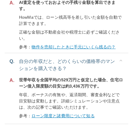
AI査定を使っておおよその手残り金額を算出できま
A.
す。
HowMaでは、ローン残高等を差し引いた金額を自動で
計算できます。
正確な金額は不動産会社や税理士に必ずご確認くださ
い。
参考：
物件を売却したときに手元にいくら残るの？
Q.
自分の年収だと、どのくらいの価格帯のマン
ションを購入できる？
世帯年収を全国平均の529万円と仮定した場合、住宅ロ
A.
ーン借入限度額の目安は約3,436万円です。
年収、ボーナスの有無や、返済期間、審査金利などで
目安額は変動します。詳細シミュレーションや注意点
は、次の記事でご確認いただけます。
参考：
ローン限度と諸費用について知る