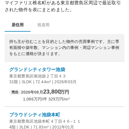
マイファリエ椎名町
がある
東京都
豊島区
周辺で最近取引
された物件を表にまとめました。
居住用
投資用
持ち主が住むことを目的とした物件の売買事例です。
主に専
有面積や築年数、マンション内の事例・周辺マンション事例
をもとに価格が決まります。
グランドシティタワー池袋
東京都豊島区南池袋２丁目４３
31階 | 3LDK | 72.44m² | 2026年03月
23,800
万円
2026年08月
売出
1,086
万円/坪
329
万円/m²
プラウドシティ池袋本町
東京都豊島区池袋本町４丁目４６−１１
4階 | 3LDK | 71.83m² | 2011年01月