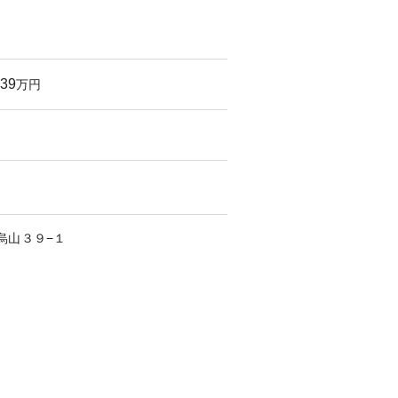
139
万円
烏山
３９−１