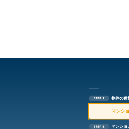
物件の種
1
STEP
マンシ
マンショ
2
STEP