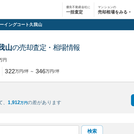
優良不動産会社に
マンションの
一括査定
売却相場をみる
ーイングコート久我山
我山
の売却査定・相場情報
万円
322
346
万円/坪
～
万円/坪
て、
1,912
の
差があります
万円
検索