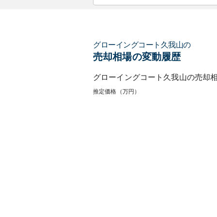
グローイングコート久我山
の
売却相場の変動履歴
グローイングコート久我山
の売却
推定価格（万円）