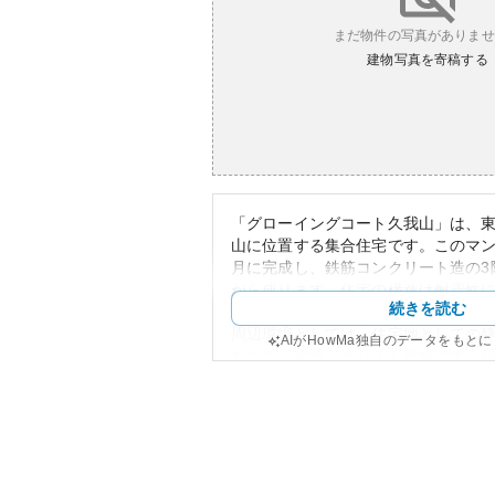
まだ物件の写真がありませ
建物写真を寄稿する
「グローイングコート久我山」は、
山に位置する集合住宅です。このマンシ
月に完成し、鉄筋コンクリート造の3
から成ります。住宅の構造は耐震性
続きを読む
かつ長期にわたる利用に適していま
周辺環境としては、住宅地としての
AIがHowMa独自のデータをもと
れつつ、交通アクセスも良好です。
や千歳烏山駅へのアクセスが容易で
も便利です。また、周囲には公園な
物施設も充実しており、生活環境が
資産性においては、世田谷区という
立地しているため、将来的な価値上
また、土地の権利は所有権であり、