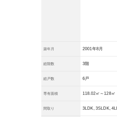
ては都市部における
値が変わる可能性が
て、安心して生活で
ンションと言えるで
2001年8月
築年月
3階
総階数
6戸
総戸数
118.02㎡
～128㎡
専有面積
3LDK, 3SLDK, 4
間取り