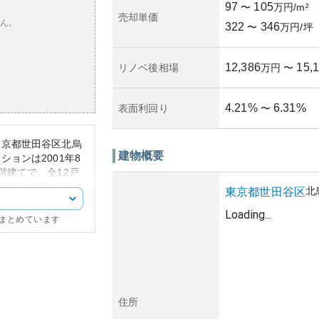
97
105
〜
万円/m²
売却単価
ん。
322
346
〜
万円/坪
12,386
15,
リノベ後相場
万円
〜
4.21
%
6.31
%
表面利回り
〜
東京都世田谷区北烏
建物概要
ョンは2001年8
階建てで、全12戸
に優れており、安全
北
東京都
世田谷区
す。
Loading...
静かな雰囲気が保た
にまとめています
最寄り駅の久我山駅
、都心への通勤通学
どの自然空間や買い
整っています。
人気のあるエリアに
昇も期待できます。
住所
安定した資産運用が