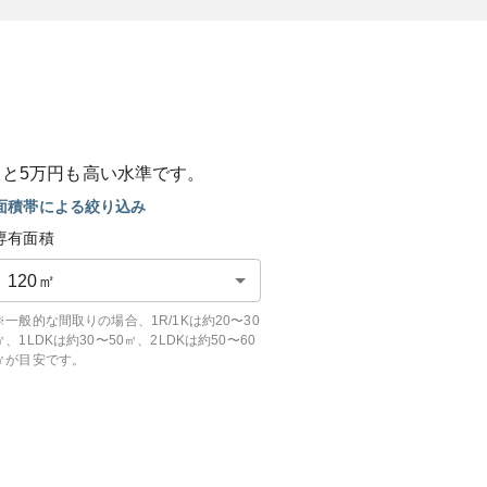
ると
5
万円も
高い
水準です。
面積帯による絞り込み
専有面積
120
㎡
※一般的な間取りの場合、1R/1Kは約20〜30
㎡、1LDKは約30〜50㎡、2LDKは約50〜60
㎡が目安です。