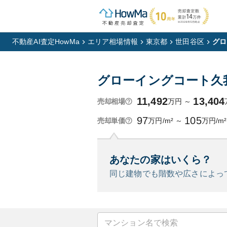
不動産AI査定HowMa
エリア相場情報
東京都
世田谷区
グロ
グローイングコート久
11,492
13,404
万円
～
売却相場
97
105
万円/m²
～
万円/m²
売却単価
あなたの家はいくら？
同じ建物でも階数や広さによっ