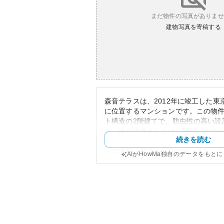
まだ物件の写真がありませ
建物写真を寄稿する
森音テラスは、2012年に竣工した東
に位置するマンションです。この物
ト構造の2階建てで、防虫性の高い設
す。周辺環境としては、閑静な住宅
続きを読む
井町線の等々力駅や上野毛駅へのア
への通勤・通学も便利です。また、
AIがHowMa独自のデータをもと
園や生活利便施設が揃っており、住
です。
モダンで落ち着いた外観は周辺の景
が配されているなど、自然との融合
となっています。資産性については
いこと、防虫面などでの耐久性が期
安定した資産価値を持つと考えられ