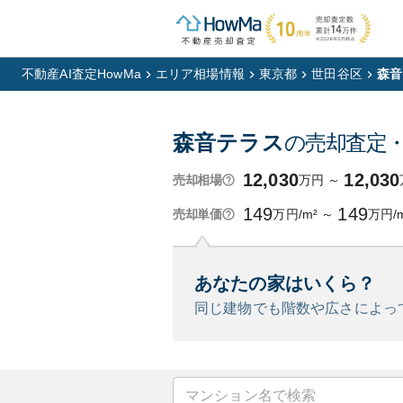
不動産AI査定HowMa
エリア相場情報
東京都
世田谷区
森音
森音テラス
の売却査定
12,030
12,030
万円
～
売却相場
149
149
万円/m²
～
万円/
売却単価
あなたの家はいくら？
同じ建物でも階数や広さによっ