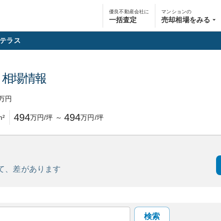
優良不動産会社に
マンションの
一括査定
売却相場をみる
テラス
・相場情報
万円
494
494
m²
万円/坪
～
万円/坪
て、
差があります
検索