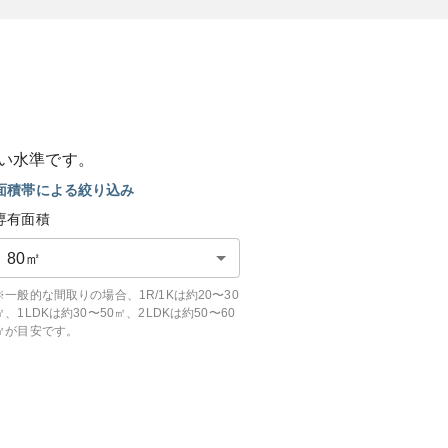
い
水準です。
面積帯による絞り込み
専有面積
80
㎡
※一般的な間取りの場合、1R/1Kは約20〜30
㎡、1LDKは約30〜50㎡、2LDKは約50〜60
㎡が目安です。