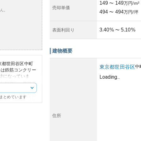
149
149
〜
万円/m²
売却単価
ん。
494
494
〜
万円/坪
3.40
%
5.10
%
表面利回り
〜
建物概要
京都世田谷区中町
中
東京都
世田谷区
件は鉄筋コンクリー
計になっていま
Loading...
街に位置し、東急大
クセスが良く、都心
近隣には緑豊かな公
にまとめています
みやすい環境が魅力
観にも調和し、中庭
住所
を意識したデザイン
、築年が比較的新し
待できることから、
ます。しかし、マン