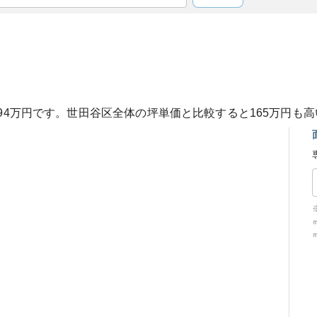
94
万円です。
世田谷区
全体の坪単価と比較すると
165
万円も
高