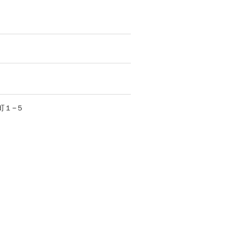
町
１−５