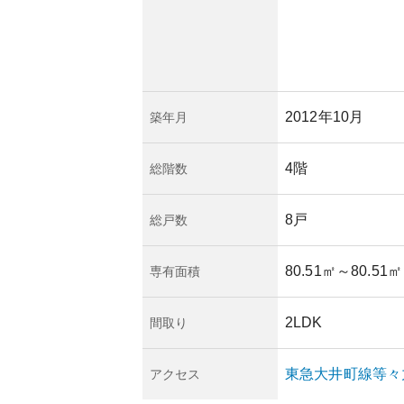
、その規模が資産価
ない可能性がありま
多い地域に所在して
と補強が重要です。
地域ではあります
は、買い手を見つけ
2012年10月
築年月
ます。管理状況は良
ンと言えるでしょ
4階
総階数
8戸
総戸数
80.51㎡
～80.51㎡
専有面積
2LDK
間取り
東急大井町線
等々
アクセス