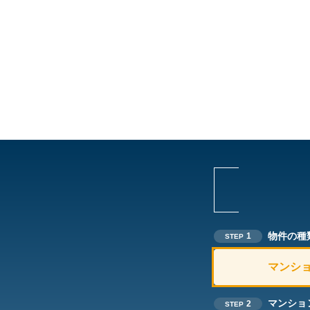
物件の種
1
STEP
マンシ
マンショ
2
STEP