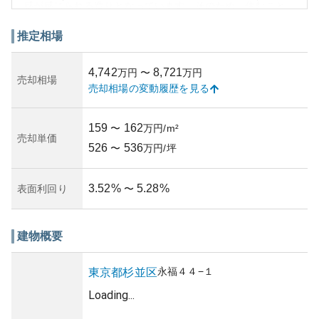
感が感じられる造りとなっています。そのため、住むこと
による社会的ステータスを向上させたいというニーズにも
応えます。
推定相場
資産性に関しては、永福町エリアの中でも評判の高いマン
ションであり、将来の価値下落リスクが低いと考えられて
4,742
8,721
万円
〜
万円
います。周辺のマンション賃貸需要も高く、不動産投資の
売却相場
売却相場の変動履歴を見る
観点からも魅力的な物件です。しかし、賃貸需要の変動や
災害リスク、住宅ローンなどを含め、所有に伴うリスクを
確認することが必要です。また、築年数についての詳細は
159
162
〜
万円/m²
明確ではありませんが、建物の管理状況は良好と噂されて
売却単価
526
536
おり、安心して暮らせるマンションです。
〜
万円/坪
3.52
%
5.28
%
表面利回り
〜
建物概要
永福
４４−１
東京都
杉並区
Loading...