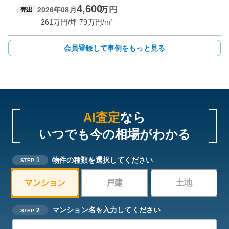
4,600
万円
2026年08月
売出
261
万円/坪
79
万円/m²
会員登録して事例をもっと見る
AI査定
なら
いつでも今の相場がわかる
物件の種類を選択してください
1
STEP
マンション
戸建
土地
マンション名を入力してください
2
STEP