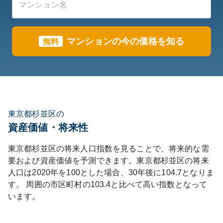
マンションの今の価格を知る
無料
東京都杉並区の
資産価値・将来性
東京都
杉並区
の将来人口指数を見ることで、将来的な需
要および資産価値を予測できます。
東京都
杉並区
の将来
人口は
2020
年を100とした場合、30年後に
104.7
となりま
す。
周囲の市区町村の
103.4
と比べて
高い
指数となって
います。