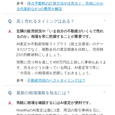
参考：
仲介手数料の計算方法や注意点と、売却にかか
る代表的な4つの費用を解説
Q.
高く売れるタイミングはある？
近隣の販売状況や「いま自分の不動産がいくらで売れ
A.
るのか」相場を常に把握することが重要です。
AI査定や不動産情報ライブラリ（国土交通省）のデー
タだけでなく、複数会社の査定根拠を比較し、売却検
討の判断材料にしましょう。
実際に売り時を逃して400万円以上損した事例もありま
す。売るかどうか迷っている間は、AI査定等で常に
「今現在」の相場感を把握しておきましょう。
参考：
不動産売却のベストタイミングは？
Q.
最新の相場価格を知るには？
気軽に相場を確認するにはAI査定が便利です。
A.
HowMaのAI査定は週に1度、周辺の取引事例を元に、