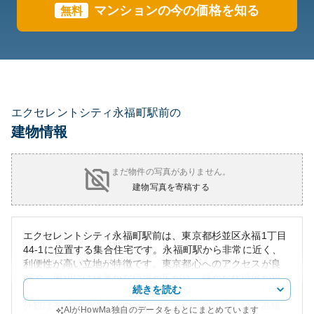
マンションの今の価格を知る
無料
エクセレントシティ永福町駅前の
建物情報
まだ物件の写真がありません。
建物写真を寄稿する
エクセレントシティ永福町駅前は、東京都杉並区永福1丁目
44-1に位置する集合住宅です。永福町駅から非常に近く、
利便性が高い立地が特徴です。東京都心へのアクセスが良
好で、周辺には緑豊かな環境が広がり、静かな住環境が提
続きを読む
供されています。
外観はモダンで洗練されたデザインが施されており、高級
AIがHowMa独自のデータをもとにまとめています