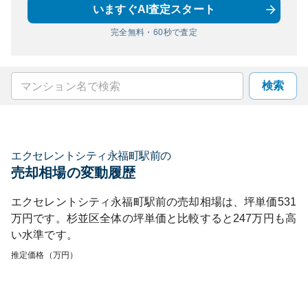
いますぐAI査定スタート
完全無料・60秒で査定
検索
エクセレントシティ永福町駅前
の
売却相場の変動履歴
エクセレントシティ永福町駅前
の売却相場は、坪単価
531
万円です。
杉並区
全体の坪単価と比較すると
247
万円も
高
い
水準です。
推定価格（万円）