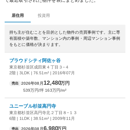
で最近取引された物件を表にまとめました。
居住用
投資用
持ち主が住むことを目的とした物件の売買事例です。
主に専
有面積や築年数、マンション内の事例・周辺マンション事例
をもとに価格が決まります。
プラウドシティ阿佐ヶ谷
東京都杉並区成田東４丁目３−４
2階 | 3LDK | 76.51m² | 2016年07月
12,480
万円
2026年08月
売出
539
万円/坪
163
万円/m²
ユニーブル杉並高円寺
東京都杉並区高円寺北２丁目８−１３
6階 | 1LDK | 38.51m² | 2009年11月
6,980
万円
2026年08月
売出