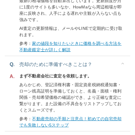
最新の相場価格を自動算出しています。更新頻度が月
に1度のサイトも多いなか、HowMaなら周辺相場が即
座に反映され、人手による遅れや主観が入らない点も
強みです。
AI査定の更新情報は、メールやLINEで定期的に受け取
れます。
参考：
家の値段を知りたいときに価格を調べる方法を
不動産鑑定士が詳しく解説
Q.
売却のために準備すべきことは？
まず不動産会社に査定を依頼します。
A.
あらかじめ、登記済権利書・固定資産税納税通知書・
ローン残高証明を準備しておくと、名義・面積・権利
関係・売却希望価格の確認ができ、より正確な査定に
繋がります。また設備の不具合をリストアップしてお
くとスムーズです。
参考：
不動産売却の手順と注意点！初めての自宅売却
でも失敗しない5ステップ