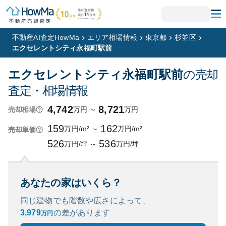
不動産AI査定HowMa
エリア相場情報
東京都
杉並区
エクセレントシティ永福町駅前
エクセレントシティ永福町駅前
の売却
査定・相場情報
4,742
8,721
万円
～
万円
売却相場
159
162
万円/m²
～
万円/m²
売却単価
526
536
万円/坪
～
万円/坪
あなたの家はいくら？
同じ建物でも階数や広さによって、
3,979
の
差があります
万円