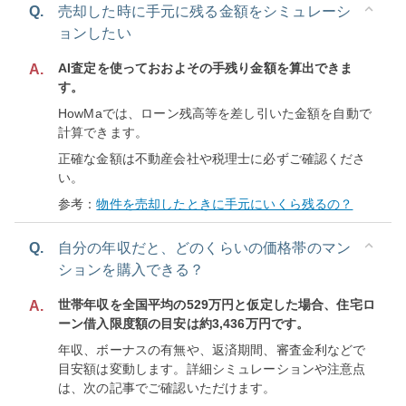
Q.
売却した時に手元に残る金額をシミュレーシ
ョンしたい
AI査定を使っておおよその手残り金額を算出できま
A.
す。
HowMaでは、ローン残高等を差し引いた金額を自動で
計算できます。
正確な金額は不動産会社や税理士に必ずご確認くださ
い。
参考：
物件を売却したときに手元にいくら残るの？
Q.
自分の年収だと、どのくらいの価格帯のマン
ションを購入できる？
世帯年収を全国平均の529万円と仮定した場合、住宅ロ
A.
ーン借入限度額の目安は約3,436万円です。
年収、ボーナスの有無や、返済期間、審査金利などで
目安額は変動します。詳細シミュレーションや注意点
は、次の記事でご確認いただけます。