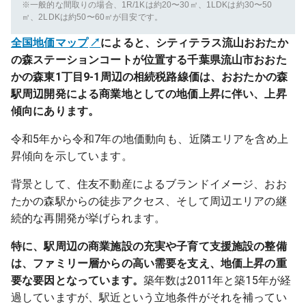
※一般的な間取りの場合、1R/1Kは約20〜30㎡、1LDKは約30〜50
㎡、2LDKは約50〜60㎡が目安です。
全国地価マップ
によると、シティテラス流山おおたか
の森ステーションコートが位置する千葉県流山市おおた
かの森東1丁目9-1周辺の相続税路線価は、おおたかの森
駅周辺開発による商業地としての地価上昇に伴い、上昇
傾向にあります。
令和5年から令和7年の地価動向も、近隣エリアを含め上
昇傾向を示しています。
背景として、住友不動産によるブランドイメージ、おお
たかの森駅からの徒歩アクセス、そして周辺エリアの継
続的な再開発が挙げられます。
特に、駅周辺の商業施設の充実や子育て支援施設の整備
は、ファミリー層からの高い需要を支え、地価上昇の重
要な要因となっています。
築年数は2011年と築15年が経
過していますが、駅近という立地条件がそれを補ってい