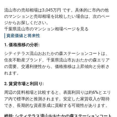
流山市
の売却相場は
3,045
万円 です。具体的に市内の他
のマンションと売却相場を比較したい場合は、次のペー
ジからお探しください。
千葉県
流山市
のマンション相場ページを見る
資産価値と将来性
1. 価格推移の分析:
シティテラス流山おおたかの森ステーションコートは、
住友不動産ブランド、千葉県流山市おおたかの森エリア
の需要、交通利便性から、価格推移は上昇傾向と分析さ
れます。
2. 賃貸市場と利回り:
周辺の賃料相場と比較すると、表面利回りは約6%とエリ
ア内で標準的と推測されます。安定した家賃収入が期待
でき、長期的な資産形成に貢献する可能性があります。
総括:
シティテラス流山おおたかの森ステーションコート