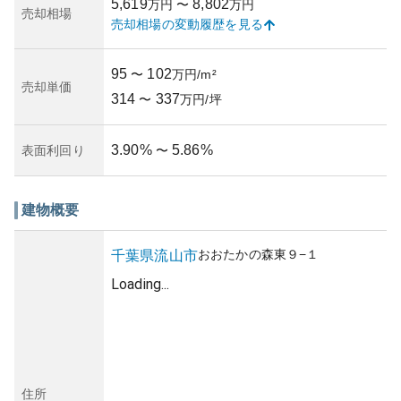
5,619
8,802
万円
〜
万円
不動産市場の変動による価格リスクは存在します。所有に
売却相場
売却相場の変動履歴を見る
あたってのリスクには、近隣開発による騒音やリセールバ
リューの変動が考えられますが、良好な管理状況がそのリ
スクを幾分軽減してくれるでしょう。マンションの管理状
95
102
〜
万円/m²
況も良く、住民からの信頼も高い管理体制が築かれていま
売却単価
314
337
す。これらの特徴から、住みやすさ、利便性、資産価値の
〜
万円/坪
バランスが取れたマンションといえるでしょう。
3.90
%
5.86
%
表面利回り
〜
建物概要
おおたかの森東
９−１
千葉県
流山市
Loading...
住所