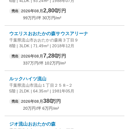
6階 | 4LDK | 93.24m² | 1988年07月
2,800
万円
2026年08月
売出
99
万円/坪
30
万円/m²
ウエリスおおたかの森サウスアリーナ
千葉県流山市おおたかの森南３丁目９
8階 | 3LDK | 71.49m² | 2018年12月
7,280
万円
2026年08月
売出
337
万円/坪
102
万円/m²
ルックハイツ流山
千葉県流山市流山１丁目２５８−２
5階 | 2LDK | 64.35m² | 1981年05月
380
万円
2026年08月
売出
20
万円/坪
6
万円/m²
ジオ流山おおたかの森