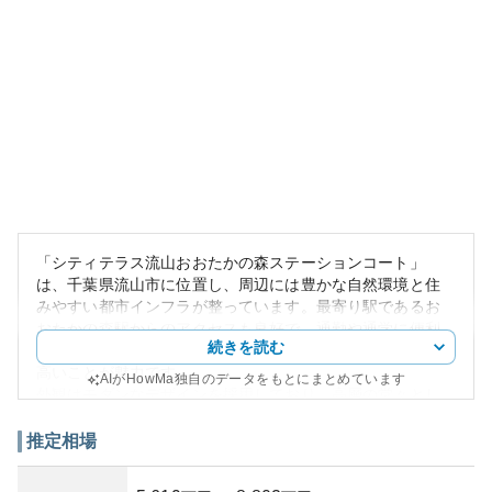
「シティテラス流山おおたかの森ステーションコート」
は、千葉県流山市に位置し、周辺には豊かな自然環境と住
みやすい都市インフラが整っています。最寄り駅であるお
おたかの森駅からのアクセスも良好で、通勤や通学に便利
続きを読む
です。周辺には大型商業施設や公園もあり、生活利便性が
高いことが魅力です。
AIがHowMa独自のデータをもとにまとめています
外観はモダンなデザインを採用しており、高層の堂々とし
た建物が魅力的です。共用部のデザインやエントランスの
広々とした空間は、高級感を感じさせます。
推定相場
資産性の面では、流山市は新興住宅地としての人気がある
ため、今後の地価上昇も期待できるエリアです。しかし、