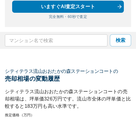
いますぐAI査定スタート
完全無料・60秒で査定
検索
シティテラス流山おおたかの森ステーションコート
の
売却相場の変動履歴
シティテラス流山おおたかの森ステーションコート
の売
却相場は、坪単価
326
万円です。
流山市
全体の坪単価と比
較すると
183
万円も
高い
水準です。
推定価格（万円）