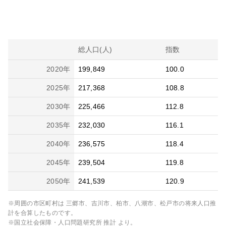
総人口(人)
指数
2020
年
199,849
100.0
2025
年
217,368
108.8
2030
年
225,466
112.8
2035
年
232,030
116.1
2040
年
236,575
118.4
2045
年
239,504
119.8
2050
年
241,539
120.9
※周囲の市区町村は
三郷市、吉川市、柏市、八潮市、松戸市
の将来人口推
計を合算したものです。
※国立社会保障・人口問題研究所 推計 より。