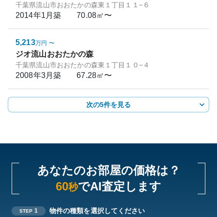
千葉県流山市おおたかの森東１丁目１１−６
2014年1月
築
70.08㎡〜
5,213
万円
〜
ジオ流山おおたかの森
千葉県流山市おおたかの森東１丁目１０−４
2008年3月
築
67.28㎡〜
次の5件を見る
あなたのお部屋の価格は？
60
でAI査定します
秒
物件の種類を選択してください
1
STEP