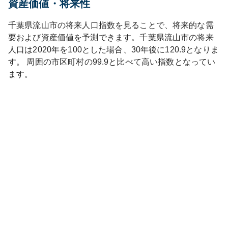
資産価値・将来性
千葉県
流山市
の将来人口指数を見ることで、将来的な需
要および資産価値を予測できます。
千葉県
流山市
の将来
人口は
2020
年を100とした場合、30年後に
120.9
となりま
す。
周囲の市区町村の
99.9
と比べて
高い
指数となってい
ます。