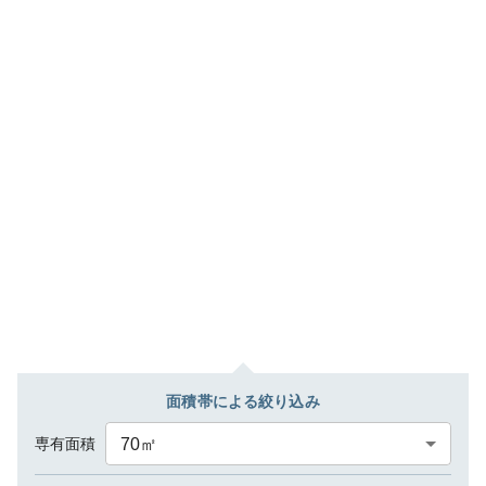
面積帯による絞り込み
専有面積
70
㎡