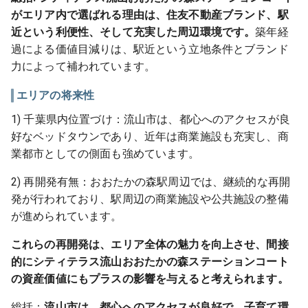
がエリア内で選ばれる理由は、住友不動産ブランド、駅
近という利便性、そして充実した周辺環境です。
築年経
過による価値目減りは、駅近という立地条件とブランド
力によって補われています。
エリアの将来性
1) 千葉県内位置づけ：流山市は、都心へのアクセスが良
好なベッドタウンであり、近年は商業施設も充実し、商
業都市としての側面も強めています。
2) 再開発有無：おおたかの森駅周辺では、継続的な再開
発が行われており、駅周辺の商業施設や公共施設の整備
が進められています。
これらの再開発は、エリア全体の魅力を向上させ、間接
的にシティテラス流山おおたかの森ステーションコート
の資産価値にもプラスの影響を与えると考えられます。
総括：
流山市は、都心へのアクセスが良好で、子育て環