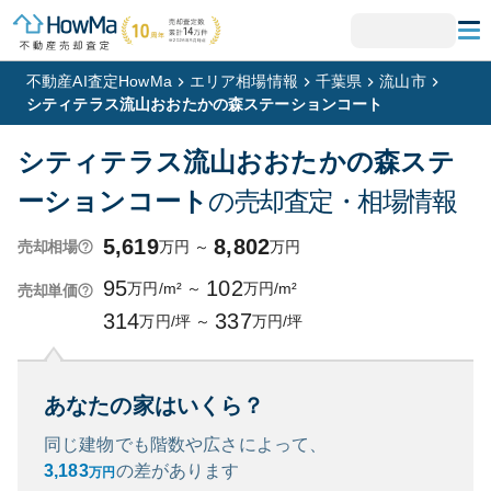
不動産AI査定HowMa
エリア相場情報
千葉県
流山市
シティテラス流山おおたかの森ステーションコート
シティテラス流山おおたかの森ステ
ーションコート
の売却査定・相場情報
5,619
8,802
万円
～
万円
売却相場
95
102
万円/m²
～
万円/m²
売却単価
314
337
万円/坪
～
万円/坪
あなたの家はいくら？
同じ建物でも階数や広さによって、
3,183
の
差があります
万円