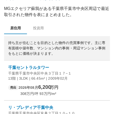
MGエクセリア蘇我
がある
千葉県
千葉市中央区
周辺で最近
取引された物件を表にまとめました。
居住用
投資用
持ち主が住むことを目的とした物件の売買事例です。
主に専
有面積や築年数、マンション内の事例・周辺マンション事例
をもとに価格が決まります。
千葉セントラルタワー
千葉県千葉市中央区中央３丁目１７−１
13階 | 3LDK | 66.45m² | 2009年02月
6,200
万円
2026年08月
売出
308
万円/坪
93
万円/m²
リ・プレディア千葉中央
千葉県千葉市中央区亥鼻２丁目１０−１０