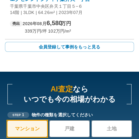
千葉県千葉市中央区弁天１丁目５−６
14階 | 3LDK | 64.26m² | 2023年07月
6,580
万円
2026年08月
売出
339
万円/坪
102
万円/m²
会員登録して事例をもっと見る
AI査定
なら
いつでも今の相場がわかる
物件の種類を選択してください
1
STEP
マンション
戸建
土地