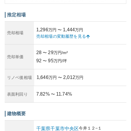
周辺には、充実した公共施設や商業施設もあり、スーパー
マーケットや銀行、病院が徒歩圏内に多数存在しているた
め、日々の生活が非常にスムーズに行えます。また、市街
推定相場
地に近いため、利便性が高く、生活の質を保つための施設
が整っているのが魅力です。
1,296
1,444
万円
〜
万円
資産性においては、駅近物件の特性から将来的にも価値の
売却相場
売却相場の変動履歴を見る
維持が見込まれる一方、築年数や管理状況次第では値下が
りのリスクがあります。ただし、近年の不動産市場のトレ
ンドを考慮すると、適切に管理が行われている物件であれ
28
29
〜
万円/m²
ば中長期的には安定した資産価値を維持できる可能性が高
売却単価
92
95
いでしょう。
〜
万円/坪
所有リスクについては、地価の変動や駅の環境、地域の再
開発計画など周辺の要因によって影響を受けやすい面があ
1,646
2,012
リノベ後相場
万円
〜
万円
ります。そのため、購入希望者は最新の市場動向と将来性
を踏まえた検討が必要です。
7.82
%
11.74
%
表面利回り
〜
建物概要
今井
１２−１
千葉県
千葉市中央区