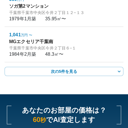
ソガ第2マンション
千葉県千葉市中央区今井２丁目１２−１３
1979年1月
築
35.95㎡〜
1,041
万円
〜
MGエクセリア千葉南
千葉県千葉市中央区今井２丁目６−１
1984年2月
築
48.3㎡〜
次の5件を見る
あなたのお部屋の価格は？
60
でAI査定します
秒