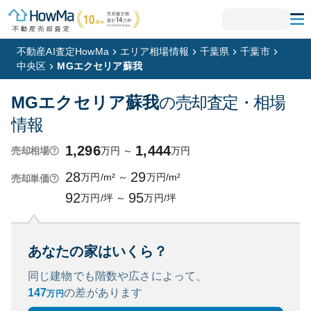
不動産AI査定HowMa
エリア相場情報
千葉県
千葉市
中央区
MGエクセリア蘇我
MGエクセリア蘇我
の売却査定・相場
情報
1,296
1,444
万円
～
万円
売却相場
28
29
万円/m²
～
万円/m²
売却単価
92
95
万円/坪
～
万円/坪
あなたの家はいくら？
同じ建物でも階数や広さによって、
147
の
差があります
万円