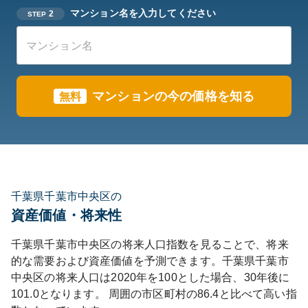
マンション名を入力してください
2
STEP
マンションの今の価格を知る
無料
千葉県千葉市中央区の
資産価値・将来性
千葉県
千葉市中央区
の将来人口指数を見ることで、将来
的な需要および資産価値を予測できます。
千葉県
千葉市
中央区
の将来人口は
2020
年を100とした場合、30年後に
101.0
となります。
周囲の市区町村の
86.4
と比べて
高い
指