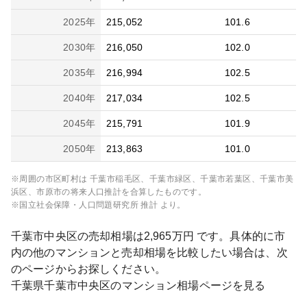
2025
年
215,052
101.6
2030
年
216,050
102.0
2035
年
216,994
102.5
2040
年
217,034
102.5
2045
年
215,791
101.9
2050
年
213,863
101.0
※周囲の市区町村は
千葉市稲毛区、千葉市緑区、千葉市若葉区、千葉市美
浜区、市原市
の将来人口推計を合算したものです。
※国立社会保障・人口問題研究所 推計 より。
千葉市中央区
の売却相場は
2,965
万円 です。具体的に市
内の他のマンションと売却相場を比較したい場合は、次
のページからお探しください。
千葉県
千葉市中央区
のマンション相場ページを見る