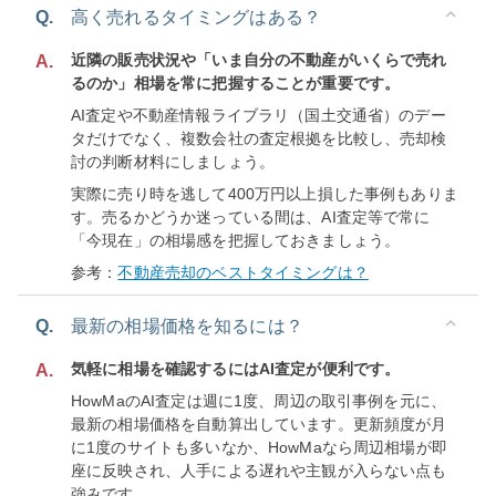
Q.
高く売れるタイミングはある？
近隣の販売状況や「いま自分の不動産がいくらで売れ
A.
るのか」相場を常に把握することが重要です。
AI査定や不動産情報ライブラリ（国土交通省）のデー
タだけでなく、複数会社の査定根拠を比較し、売却検
討の判断材料にしましょう。
実際に売り時を逃して400万円以上損した事例もありま
す。売るかどうか迷っている間は、AI査定等で常に
「今現在」の相場感を把握しておきましょう。
参考：
不動産売却のベストタイミングは？
Q.
最新の相場価格を知るには？
気軽に相場を確認するにはAI査定が便利です。
A.
HowMaのAI査定は週に1度、周辺の取引事例を元に、
最新の相場価格を自動算出しています。更新頻度が月
に1度のサイトも多いなか、HowMaなら周辺相場が即
座に反映され、人手による遅れや主観が入らない点も
強みです。