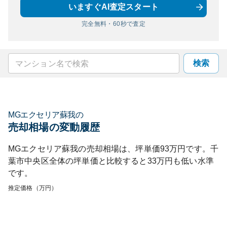
いますぐAI査定スタート
完全無料・60秒で査定
検索
MGエクセリア蘇我
の
売却相場の変動履歴
MGエクセリア蘇我
の売却相場は、坪単価
93
万円です。
千
葉市中央区
全体の坪単価と比較すると
33
万円も
低い
水準
です。
推定価格（万円）