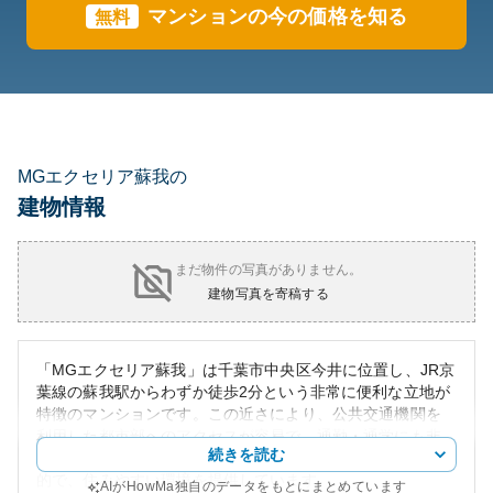
マンションの今の価格を知る
無料
MGエクセリア蘇我の
建物情報
まだ物件の写真がありません。
建物写真を寄稿する
「MGエクセリア蘇我」は千葉市中央区今井に位置し、JR京
葉線の蘇我駅からわずか徒歩2分という非常に便利な立地が
特徴のマンションです。この近さにより、公共交通機関を
利用した都市部へのアクセスが容易で、通勤・通学にも非
続きを読む
常に便利です。外観はモダンで落ち着いたデザインが特徴
的で、住みやすい環境を提供しています。
AIがHowMa独自のデータをもとにまとめています