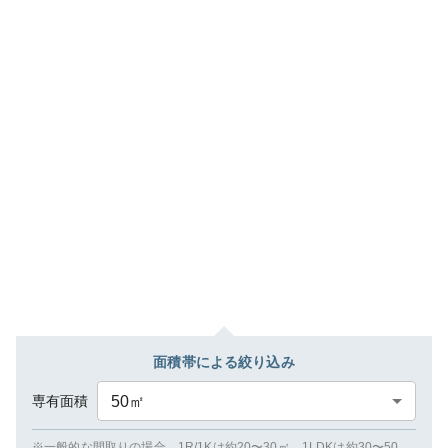
面積帯による絞り込み
専有面積
50
㎡
※一般的な間取りの場合、1R/1Kは約20〜30㎡、1LDKは約30〜50