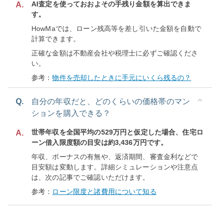
AI査定を使っておおよその手残り金額を算出できま
A.
す。
HowMaでは、ローン残高等を差し引いた金額を自動で
計算できます。
正確な金額は不動産会社や税理士に必ずご確認くださ
い。
参考：
物件を売却したときに手元にいくら残るの？
Q.
自分の年収だと、どのくらいの価格帯のマン
ションを購入できる？
世帯年収を全国平均の529万円と仮定した場合、住宅ロ
A.
ーン借入限度額の目安は約3,436万円です。
年収、ボーナスの有無や、返済期間、審査金利などで
目安額は変動します。詳細シミュレーションや注意点
は、次の記事でご確認いただけます。
参考：
ローン限度と諸費用について知る