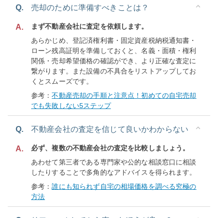
Q.
売却のために準備すべきことは？
まず不動産会社に査定を依頼します。
A.
あらかじめ、登記済権利書・固定資産税納税通知書・
ローン残高証明を準備しておくと、名義・面積・権利
関係・売却希望価格の確認ができ、より正確な査定に
繋がります。また設備の不具合をリストアップしてお
くとスムーズです。
参考：
不動産売却の手順と注意点！初めての自宅売却
でも失敗しない5ステップ
Q.
不動産会社の査定を信じて良いかわからない
必ず、複数の不動産会社の査定を比較しましょう。
A.
あわせて第三者である専門家や公的な相談窓口に相談
したりすることで多角的なアドバイスを得られます。
参考：
誰にも知られず自宅の相場価格を調べる究極の
方法