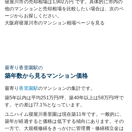
寝屋川市
の売却相場は
1,902
万円 です。具体的に市内の
他のマンションと売却相場を比較したい場合は、次のペ
ージからお探しください。
大阪府
寝屋川市
のマンション相場ページを見る
最寄り香里園駅の
築年数から見るマンション価格
最寄り
香里園
駅
のマンションの集計です。
築5年以内は平均251万円/坪、築40年以上は58万円/坪で
す。その差は77.1%となっています。
ユニハイム寝屋川香里園
は現在築
11
年です。一般的に、
築年が経過すると価格は低下する傾向にあります。その
一方で、大規模修繕をきっかけに管理費・修繕積立金は