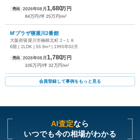
1,680
万円
2026年08月
売出
84
万円/坪
25
万円/m²
M'プラザ寝屋川2番館
大阪府寝屋川市楠根北町２−１８
6階 | 2LDK | 55.9m² | 1995年02月
1,780
万円
2026年08月
売出
105
万円/坪
32
万円/m²
会員登録して事例をもっと見る
AI査定
なら
いつでも今の相場がわかる