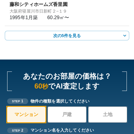
藤和シティホームズ香里園
大阪府寝屋川市日新町２−１９
1995年1月
築
60.29㎡〜
次の5件を見る
あなたのお部屋の価格は？
60
でAI査定します
秒
物件の種類を選択してください
1
STEP
マンション
戸建
土地
マンション名を入力してください
2
STEP