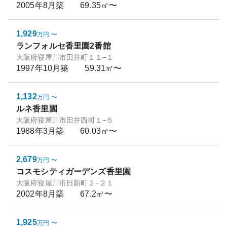
2005年8月
築
69.35㎡〜
1,929
万円
〜
ランフォルセ香里園2番館
大阪府寝屋川市田井町１１−１
1997年10月
築
59.31㎡〜
1,132
万円
〜
ルネ香里園
大阪府寝屋川市田井西町１−５
1988年3月
築
60.03㎡〜
2,679
万円
〜
コスモシティガーデンズ香里園
大阪府寝屋川市日新町２−２１
2002年8月
築
67.2㎡〜
1,925
万円
〜