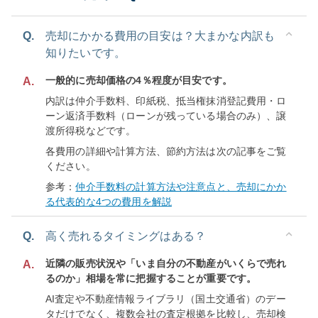
Q.
売却にかかる費用の目安は？大まかな内訳も
知りたいです。
一般的に売却価格の4％程度が目安です。
A.
内訳は仲介手数料、印紙税、抵当権抹消登記費用・ロ
ーン返済手数料（ローンが残っている場合のみ）、譲
渡所得税などです。
各費用の詳細や計算方法、節約方法は次の記事をご覧
ください。
参考：
仲介手数料の計算方法や注意点と、売却にかか
る代表的な4つの費用を解説
Q.
高く売れるタイミングはある？
近隣の販売状況や「いま自分の不動産がいくらで売れ
A.
るのか」相場を常に把握することが重要です。
AI査定や不動産情報ライブラリ（国土交通省）のデー
タだけでなく、複数会社の査定根拠を比較し、売却検