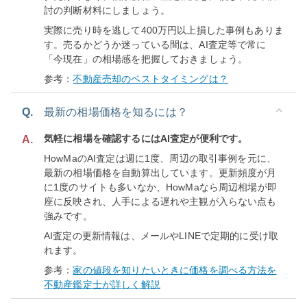
討の判断材料にしましょう。
実際に売り時を逃して400万円以上損した事例もありま
す。売るかどうか迷っている間は、AI査定等で常に
「今現在」の相場感を把握しておきましょう。
参考：
不動産売却のベストタイミングは？
Q.
最新の相場価格を知るには？
気軽に相場を確認するにはAI査定が便利です。
A.
HowMaのAI査定は週に1度、周辺の取引事例を元に、
最新の相場価格を自動算出しています。更新頻度が月
に1度のサイトも多いなか、HowMaなら周辺相場が即
座に反映され、人手による遅れや主観が入らない点も
強みです。
AI査定の更新情報は、メールやLINEで定期的に受け取
れます。
参考：
家の値段を知りたいときに価格を調べる方法を
不動産鑑定士が詳しく解説