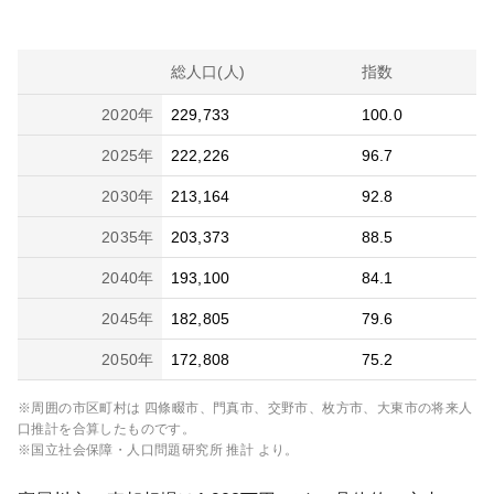
総人口(人)
指数
2020
年
229,733
100.0
2025
年
222,226
96.7
2030
年
213,164
92.8
2035
年
203,373
88.5
2040
年
193,100
84.1
2045
年
182,805
79.6
2050
年
172,808
75.2
※周囲の市区町村は
四條畷市、門真市、交野市、枚方市、大東市
の将来人
口推計を合算したものです。
※国立社会保障・人口問題研究所 推計 より。