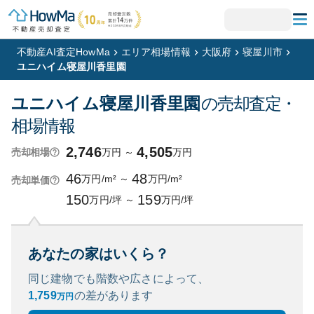
不動産AI査定HowMa
エリア相場情報
大阪府
寝屋川市
ユニハイム寝屋川香里園
ユニハイム寝屋川香里園
の売却査定・
相場情報
2,746
4,505
万円
～
万円
売却相場
46
48
万円/m²
～
万円/m²
売却単価
150
159
万円/坪
～
万円/坪
あなたの家はいくら？
同じ建物でも階数や広さによって、
1,759
の
差があります
万円