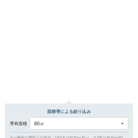
面積帯による絞り込み
専有面積
80
㎡
※一般的な間取りの場合、1R/1Kは約20〜30㎡、1LDKは約30〜50