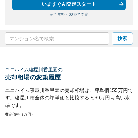
いますぐAI査定スタート
完全無料・60秒で査定
検索
ユニハイム寝屋川香里園
の
売却相場の変動履歴
ユニハイム寝屋川香里園
の売却相場は、坪単価
155
万円で
す。
寝屋川市
全体の坪単価と比較すると
69
万円も
高い
水
準です。
推定価格（万円）