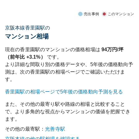
売出事例
このマンション
京阪本線香里園駅の
マンション相場
現在の
香里園
駅のマンションの価格相場は
94
万円/坪
（前年比
+3.1%
）
です。
より詳細な間取り別の価格データや、5年後の価格動向予
測は、次の
香里園
駅の相場ページでご確認いただけま
す。
香里園
駅の相場ページで5年後の価格動向予測を見る
また、その他の最寄り駅や路線の相場と比較すること
で、より多角的な視点からマンションの価値を把握でき
ます。
その他の最寄駅：
光善寺
駅
京阪本線
の他の駅相場を確認する