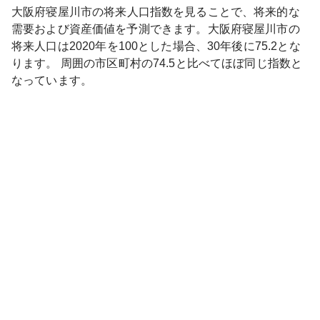
大阪府
寝屋川市
の将来人口指数を見ることで、将来的な
需要および資産価値を予測できます。
大阪府
寝屋川市
の
将来人口は
2020
年を100とした場合、30年後に
75.2
とな
ります。
周囲の市区町村の
74.5
と比べて
ほぼ同じ
指数と
なっています。