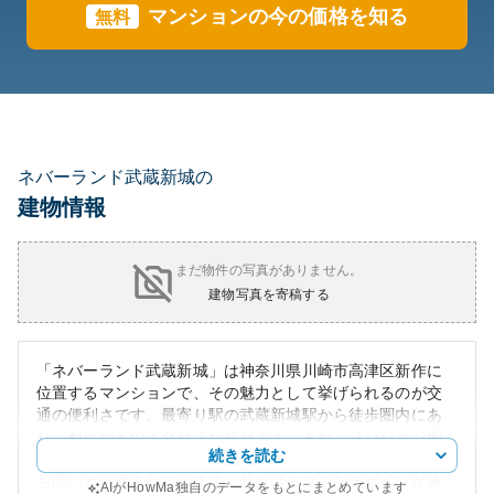
マンションの今の価格を知る
無料
ネバーランド武蔵新城の
建物情報
まだ物件の写真がありません。
建物写真を寄稿する
「ネバーランド武蔵新城」は神奈川県川崎市高津区新作に
位置するマンションで、その魅力として挙げられるのが交
通の便利さです。最寄り駅の武蔵新城駅から徒歩圏内にあ
り、都市部へのアクセスが良好です。また、マンション周
続きを読む
辺には商業施設や公共施設が整備されており、生活利便性
も高いと評価されています。外観はモダンなデザインが施
AIがHowMa独自のデータをもとにまとめています