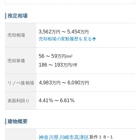
されており、居住者には心地よい住環境を提供します。
資産性については、都心近郊に位置することで価値は下が
りにくく、市場での流動性も比較的高いと考えられます。
推定相場
ただし、築年数が進むにつれて設備の老朽化が進行する可
能性があるため、維持費や修繕費の計画が必要です。管理
3,562
5,454
万円
〜
万円
状況が良いかどうかは居住者にとって重要な要素であり、
売却相場
売却相場の変動履歴を見る
日々の管理や管理組合の活動が物件価値を左右する要因と
なります。
所有リスクとしては、地域特有の自然災害リスクや法令に
56
59
〜
万円/m²
よる環境制約についても確認が必要です。全体として、立
売却単価
186
193
地や利便性が高く、それに伴う資産価値は一定の評価を受
〜
万円/坪
けているものの、長期的な視点での管理が重要となりま
す。
4,983
6,090
リノベ後相場
万円
〜
万円
4.41
%
6.61
%
表面利回り
〜
建物概要
新作
１８−１
神奈川県
川崎市高津区