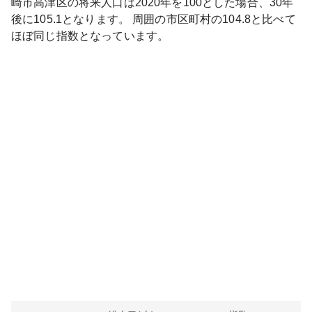
崎市高津区
の将来人口は
2020
年を100とした場合、30年
後に
105.1
となります。
周囲の市区町村の
104.8
と比べて
ほぼ同じ
指数となっています。