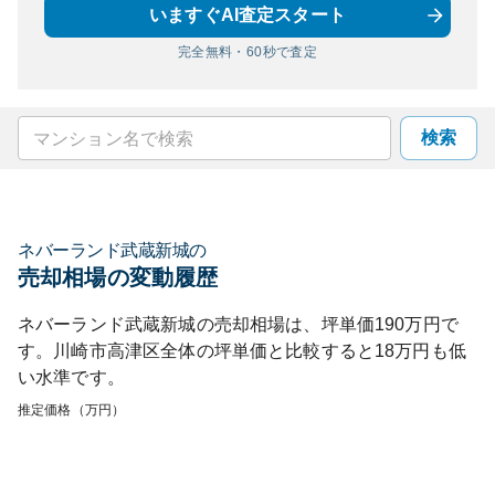
いますぐAI査定スタート
完全無料・60秒で査定
検索
ネバーランド武蔵新城
の
売却相場の変動履歴
ネバーランド武蔵新城
の売却相場は、坪単価
190
万円で
す。
川崎市高津区
全体の坪単価と比較すると
18
万円も
低
い
水準です。
推定価格（万円）