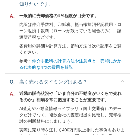
知りたいです。
一般的に売却価格の4％程度が目安です。
A.
内訳は仲介手数料、印紙税、抵当権抹消登記費用・ロ
ーン返済手数料（ローンが残っている場合のみ）、譲
渡所得税などです。
各費用の詳細や計算方法、節約方法は次の記事をご覧
ください。
参考：
仲介手数料の計算方法や注意点と、売却にかか
る代表的な4つの費用を解説
Q.
高く売れるタイミングはある？
近隣の販売状況や「いま自分の不動産がいくらで売れ
A.
るのか」相場を常に把握することが重要です。
AI査定や不動産情報ライブラリ（国土交通省）のデー
タだけでなく、複数会社の査定根拠を比較し、売却検
討の判断材料にしましょう。
実際に売り時を逃して400万円以上損した事例もありま