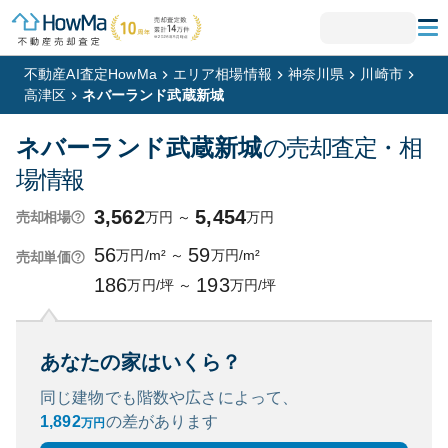
不動産AI査定HowMa
エリア相場情報
神奈川県
川崎市
高津区
ネバーランド武蔵新城
ネバーランド武蔵新城
の売却査定・相
場情報
3,562
5,454
万円
～
万円
売却相場
56
59
万円/m²
～
万円/m²
売却単価
186
193
万円/坪
～
万円/坪
あなたの家はいくら？
同じ建物でも階数や広さによって、
1,892
の
差があります
万円