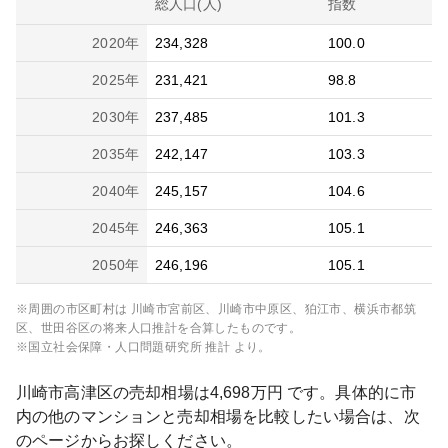
総人口(人)
指数
2020
年
234,328
100.0
2025
年
231,421
98.8
2030
年
237,485
101.3
2035
年
242,147
103.3
2040
年
245,157
104.6
2045
年
246,363
105.1
2050
年
246,196
105.1
※周囲の市区町村は
川崎市宮前区、川崎市中原区、狛江市、横浜市都筑
区、世田谷区
の将来人口推計を合算したものです。
※国立社会保障・人口問題研究所 推計 より。
川崎市高津区
の売却相場は
4,698
万円 です。具体的に市
内の他のマンションと売却相場を比較したい場合は、次
のページからお探しください。