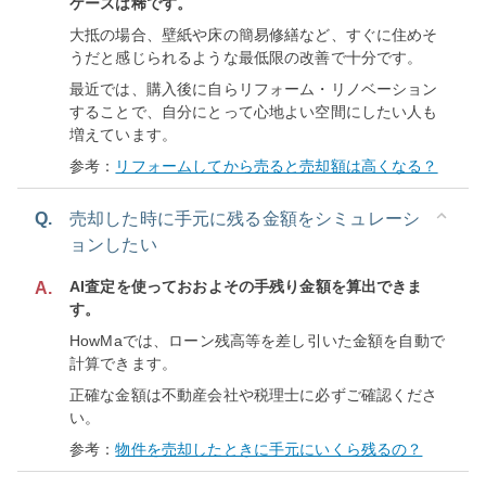
ケースは稀です。
大抵の場合、壁紙や床の簡易修繕など、すぐに住めそ
うだと感じられるような最低限の改善で十分です。
最近では、購入後に自らリフォーム・リノベーション
することで、自分にとって心地よい空間にしたい人も
増えています。
参考：
リフォームしてから売ると売却額は高くなる？
Q.
売却した時に手元に残る金額をシミュレーシ
ョンしたい
AI査定を使っておおよその手残り金額を算出できま
A.
す。
HowMaでは、ローン残高等を差し引いた金額を自動で
計算できます。
正確な金額は不動産会社や税理士に必ずご確認くださ
い。
参考：
物件を売却したときに手元にいくら残るの？