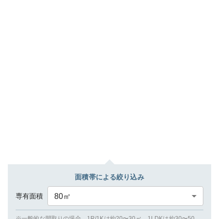
面積帯による絞り込み
専有面積
80
㎡
※一般的な間取りの場合、1R/1Kは約20〜30㎡、1LDKは約30〜50