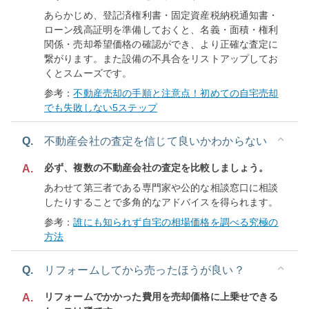
あらかじめ、登記済権利書・固定資産税納税通知書・
ローン残高証明を準備しておくと、名義・面積・権利
関係・売却希望価格の確認ができ、より正確な査定に
繋がります。また設備の不具合をリストアップしてお
くとスムーズです。
参考：
不動産売却の手順と注意点！初めての自宅売却
でも失敗しない5ステップ
Q.
不動産会社の査定を信じて良いかわからない
必ず、複数の不動産会社の査定を比較しましょう。
A.
あわせて第三者である専門家や公的な相談窓口に相談
したりすることで多角的なアドバイスを得られます。
参考：
誰にも知られず自宅の相場価格を調べる究極の
方法
Q.
リフォームしてから売ったほうが良い？
リフォームでかかった費用を売却価格に上乗せできる
A.