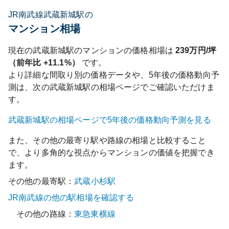
JR南武線武蔵新城駅の
マンション相場
現在の
武蔵新城
駅のマンションの価格相場は
239
万円/坪
（前年比
+11.1%
）
です。
より詳細な間取り別の価格データや、5年後の価格動向予
測は、次の
武蔵新城
駅の相場ページでご確認いただけま
す。
武蔵新城
駅の相場ページで5年後の価格動向予測を見る
また、その他の最寄り駅や路線の相場と比較すること
で、より多角的な視点からマンションの価値を把握でき
ます。
その他の最寄駅：
武蔵小杉
駅
JR南武線
の他の駅相場を確認する
その他の路線：
東急東横線