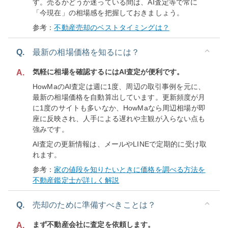
す。売るかどうか迷っている間は、AI査定等で常に
「今現在」の相場感を把握しておきましょう。
参考：
不動産売却のベストタイミングは？
Q.
最新の相場価格を知るには？
気軽に相場を確認するにはAI査定が便利です。
A.
HowMaのAI査定は週に1度、周辺の取引事例を元に、
最新の相場価格を自動算出しています。更新頻度が月
に1度のサイトも多いなか、HowMaなら周辺相場が即
座に反映され、人手による遅れや主観が入らない点も
強みです。
AI査定の更新情報は、メールやLINEで定期的に受け取
れます。
参考：
家の値段を知りたいときに価格を調べる方法を
不動産鑑定士が詳しく解説
Q.
売却のために準備すべきことは？
まず不動産会社に査定を依頼します。
A.