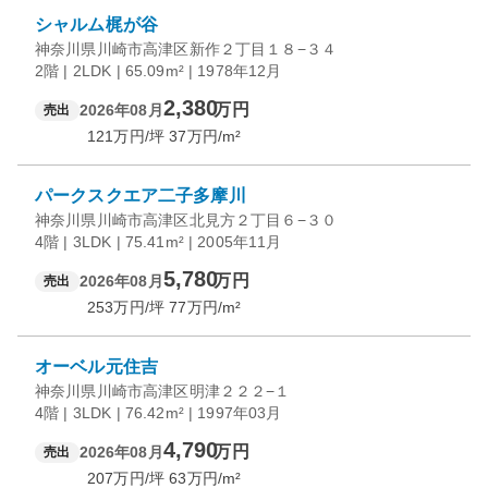
シャルム梶が谷
神奈川県川崎市高津区新作２丁目１８−３４
2階 | 2LDK | 65.09m² | 1978年12月
2,380
万円
2026年08月
売出
121
万円/坪
37
万円/m²
パークスクエア二子多摩川
神奈川県川崎市高津区北見方２丁目６−３０
4階 | 3LDK | 75.41m² | 2005年11月
5,780
万円
2026年08月
売出
253
万円/坪
77
万円/m²
オーベル元住吉
神奈川県川崎市高津区明津２２２−１
4階 | 3LDK | 76.42m² | 1997年03月
4,790
万円
2026年08月
売出
207
万円/坪
63
万円/m²