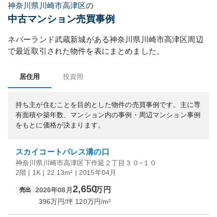
神奈川県川崎市高津区の
中古マンション売買事例
ネバーランド武蔵新城
がある
神奈川県
川崎市高津区
周辺
で最近取引された物件を表にまとめました。
居住用
投資用
持ち主が住むことを目的とした物件の売買事例です。
主に専
有面積や築年数、マンション内の事例・周辺マンション事例
をもとに価格が決まります。
スカイコートパレス溝の口
神奈川県川崎市高津区下作延２丁目３０−１０
2階 | 1K | 22.13m² | 2015年04月
2,650
万円
2026年08月
売出
396
万円/坪
120
万円/m²