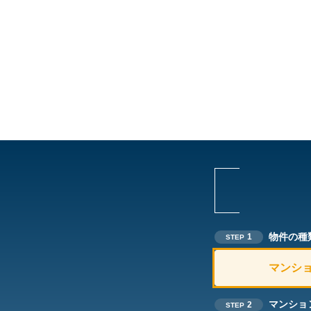
物件の種
1
STEP
マンシ
マンショ
2
STEP