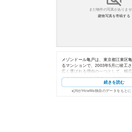
まだ物件の写真がありませ
建物写真を寄稿する
メゾンドール亀戸は、東京都江東区亀
るマンションで、2003年5月に竣工
広く選ばれる理由の一つとして、幅
（2LDK+Sから4LDKまで）を提供
続きを読む
れます。価格帯は3,280万円から5,7
り、資産価値は比較的安定している
AIがHowMa独自のデータをもと
的には亀戸駅からほど近く、交通の
便性の高いエリアです。周辺には商
し、日常の利便性と自然環境の調和
観は落ち着いた色調で近代的なデザ
管理状況は良好で、定期的なメンテ
るため、所有リスクは低いと評価さ
の価格変動があった場合など資産性