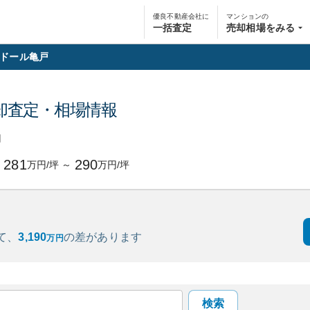
優良不動産会社に
マンションの
一括査定
売却相場をみる
ドール亀戸
却査定・相場情報
円
281
290
万円/坪
～
万円/坪
て、
3,190
の
差があります
万円
検索