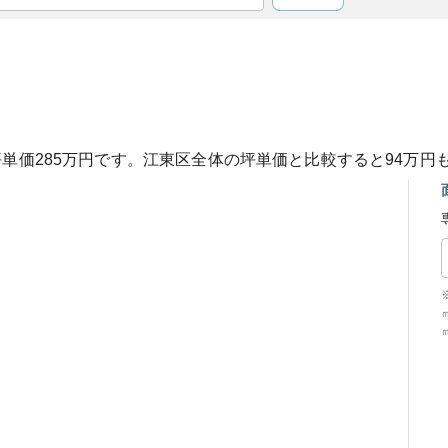
坪単価
285
万円です。
江東区
全体の坪単価と比較すると
94
万円