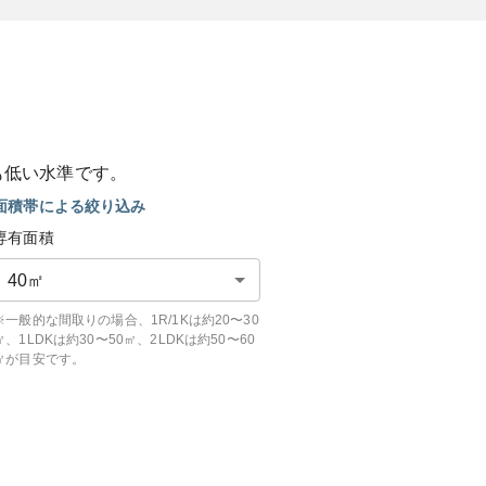
も
低い
水準です。
面積帯による絞り込み
専有面積
40
㎡
※一般的な間取りの場合、1R/1Kは約20〜30
㎡、1LDKは約30〜50㎡、2LDKは約50〜60
㎡が目安です。