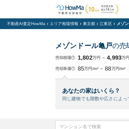
不動産AI査定HowMa
エリア相場情報
東京都
江東区
メゾン
メゾンドール亀戸
の売
1,802
4,993
万円
～
万
売却相場
85
88
万円/m²
～
万円/m²
売却単価
あなたの家はいくら？
同じ建物でも階数や広さによっ