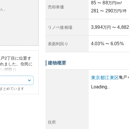
85
88
〜
万円/m²
売却単価
ん。
281
290
〜
万円/坪
3,994
4,882
リノベ後相場
万円
〜
4.03
%
6.05
%
表面利回り
〜
戸2丁目に位置す
建物概要
されました。住民に
広い間取り
している点が挙げら
亀戸
東京都
江東区
80万円となってお
Loading...
とみられます。立地
にまとめています
便が良いことから利
業施設や公園が点在
が取れています。外
インが特徴的です。
ナンスが行われてい
れる反面、仮に市場
住所
を高く保つためには