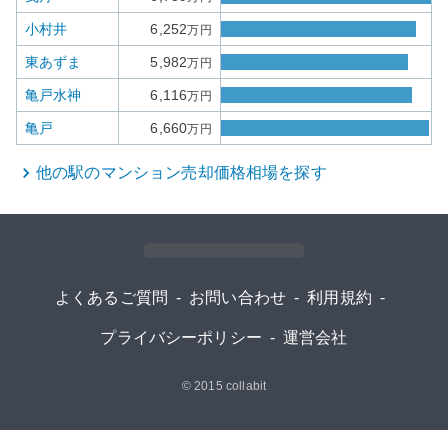
小村井
6,252
万円
東あずま
5,982
万円
亀戸水神
6,116
万円
亀戸
6,660
万円
他の駅の
マンション
売却価格相場を探す
よくあるご質問
-
お問い合わせ
-
利用規約
-
プライバシーポリシー
-
運営会社
© 2015
collabit