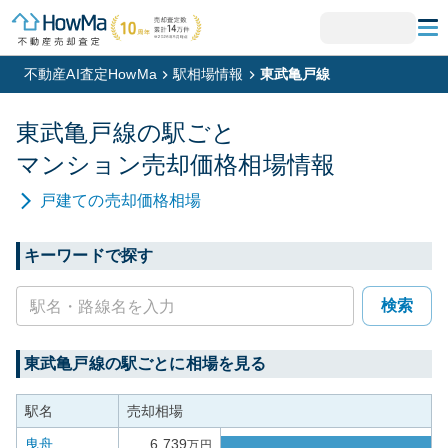
不動産AI査定HowMa
駅相場情報
東武亀戸線
東武亀戸線
の駅ごと
マンション
売却価格相場情報
戸建て
の売却価格相場
キーワードで探す
検索
東武亀戸線
の駅ごとに相場を見る
駅名
売却相場
曳舟
6,739
万円