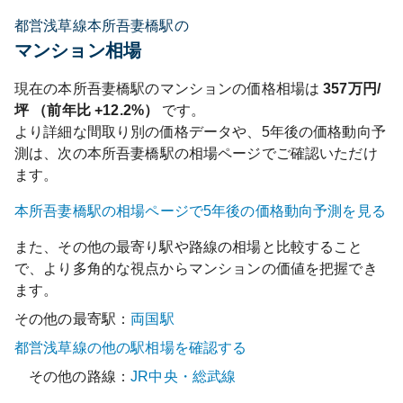
都営浅草線本所吾妻橋駅の
マンション相場
現在の
本所吾妻橋
駅のマンションの価格相場は
357
万円/
坪 （前年比
+12.2%
）
です。
より詳細な間取り別の価格データや、5年後の価格動向予
測は、次の
本所吾妻橋
駅の相場ページでご確認いただけ
ます。
本所吾妻橋
駅の相場ページで5年後の価格動向予測を見る
また、その他の最寄り駅や路線の相場と比較すること
で、より多角的な視点からマンションの価値を把握でき
ます。
その他の最寄駅：
両国
駅
都営浅草線
の他の駅相場を確認する
その他の路線：
JR中央・総武線