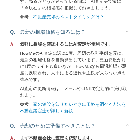
す。売るかどうか迷っている間は、AI査定等で常に
「今現在」の相場感を把握しておきましょう。
参考：
不動産売却のベストタイミングは？
Q.
最新の相場価格を知るには？
気軽に相場を確認するにはAI査定が便利です。
A.
HowMaのAI査定は週に1度、周辺の取引事例を元に、
最新の相場価格を自動算出しています。更新頻度が月
に1度のサイトも多いなか、HowMaなら周辺相場が即
座に反映され、人手による遅れや主観が入らない点も
強みです。
AI査定の更新情報は、メールやLINEで定期的に受け取
れます。
参考：
家の値段を知りたいときに価格を調べる方法を
不動産鑑定士が詳しく解説
Q.
売却のために準備すべきことは？
まず不動産会社に査定を依頼します。
A.