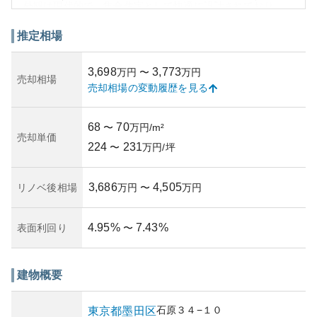
外観は現代的で、集合住宅として快適に設計されており、
都市生活における便利さと居住性を両立させています。資
産価値としては、東京の好立地にあることから将来的な価
推定相場
値下落のリスクが少なく、不動産投資においても魅力的で
す。特に墨田区は再開発など都市の変化が期待されている
3,698
3,773
万円
〜
万円
ため、エリアの将来性も見込めます。
売却相場
売却相場の変動履歴を見る
管理状況について具体的な情報は得られませんでしたが、
一般的にこうしたマンションは管理組合が設置されてお
り、共有部分の整備や設備の維持管理を行っています。所
68
70
〜
万円/m²
有リスクは賃貸物件の動向や住宅ローンの金利変動など一
売却単価
224
231
般的な要因がありますが、立地条件などから大きなリスク
〜
万円/坪
は考えにくいでしょう。
3,686
4,505
リノベ後相場
万円
〜
万円
4.95
%
7.43
%
表面利回り
〜
建物概要
石原
３４−１０
東京都
墨田区