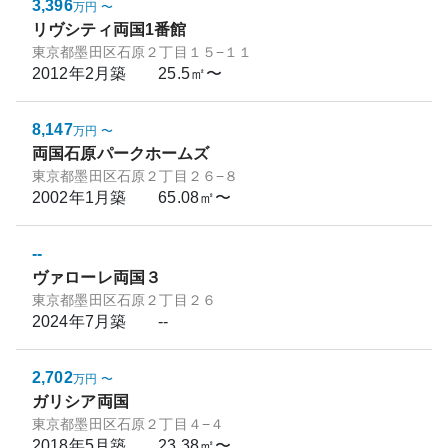
3,396
万円
〜
リヴシティ両国1番館
東京都墨田区石原２丁目１５−１１
2012年2月
築
25.5㎡〜
8,147
万円
〜
両国石原パークホームズ
東京都墨田区石原２丁目２６−８
2002年1月
築
65.08㎡〜
--
ヴァローレ両国３
東京都墨田区石原２丁目２６
2024年7月
築
--
2,702
万円
〜
ガリシア両国
東京都墨田区石原２丁目４−４
2018年5月
築
23.38㎡〜