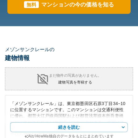
マンションの今の価格を知る
無料
メゾンサンクレールの
建物情報
まだ物件の写真がありません。
建物写真を寄稿する
「メゾンサンクレール」は、東京都墨田区石原3丁目34−10
に位置するマンションです。このマンションは交通利便性
に優れ、都営大江戸線両国駅および都営浅草線本所吾妻橋
駅からそれぞれ徒歩11分程度の距離にあります。周囲は落
続きを読む
ち着いた住宅街で、都心へのアクセスも容易ながら、静か
で住みやすい環境です。
AIがHowMa独自のデータをもとにまとめています