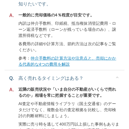
知りたいです。
一般的に売却価格の4％程度が目安です。
A.
内訳は仲介手数料、印紙税、抵当権抹消登記費用・ロ
ーン返済手数料（ローンが残っている場合のみ）、譲
渡所得税などです。
各費用の詳細や計算方法、節約方法は次の記事をご覧
ください。
参考：
仲介手数料の計算方法や注意点と、売却にかか
る代表的な4つの費用を解説
Q.
高く売れるタイミングはある？
近隣の販売状況や「いま自分の不動産がいくらで売れ
A.
るのか」相場を常に把握することが重要です。
AI査定や不動産情報ライブラリ（国土交通省）のデー
タだけでなく、複数会社の査定根拠を比較し、売却検
討の判断材料にしましょう。
実際に売り時を逃して400万円以上損した事例もありま