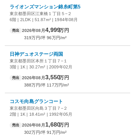
ライオンズマンション錦糸町第5
東京都墨田区江東橋１丁目５−２
6階 | 2LDK | 51.87m² | 1984年08月
4,999
万円
2026年08月
売出
319
万円/坪
96
万円/m²
日神デュオステージ両国
東京都墨田区本所１丁目７−１
3階 | 1K | 30.27m² | 2009年02月
3,550
万円
2026年08月
売出
388
万円/坪
117
万円/m²
コスモ向島グランコート
東京都墨田区向島３丁目７−２
2階 | 1K | 18.41m² | 1992年05月
1,680
万円
2026年08月
売出
302
万円/坪
91
万円/m²