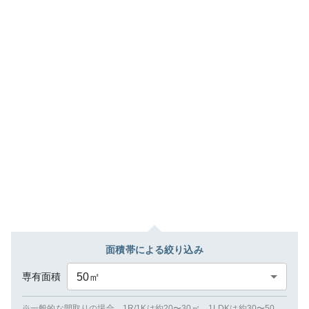
面積帯による絞り込み
専有面積
50
㎡
※一般的な間取りの場合、1R/1Kは約20〜30㎡、1LDKは約30〜50