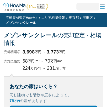
不動産AI査定HowMa
エリア相場情報
東京都
墨田区
メゾンサンクレール
メゾンサンクレール
の売却査定・相場
情報
3,698
3,773
万円
～
万円
売却相場
68
70
万円/m²
～
万円/m²
売却単価
224
231
万円/坪
～
万円/坪
あなたの家はいくら？
同じ建物でも階数や広さによって、
75
の
差があります
万円