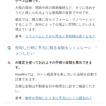
ケースは稀です。
大抵の場合、壁紙や床の簡易修繕など、すぐに住めそ
うだと感じられるような最低限の改善で十分です。
最近では、購入後に自らリフォーム・リノベーション
することで、自分にとって心地よい空間にしたい人も
増えています。
参考：
リフォームしてから売ると売却額は高くなる？
Q.
売却した時に手元に残る金額をシミュレーシ
ョンしたい
AI査定を使っておおよその手残り金額を算出できま
A.
す。
HowMaでは、ローン残高等を差し引いた金額を自動で
計算できます。
正確な金額は不動産会社や税理士に必ずご確認くださ
い。
参考：
物件を売却したときに手元にいくら残るの？