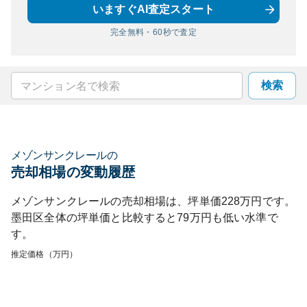
いますぐAI査定スタート
完全無料・60秒で査定
検索
メゾンサンクレール
の
売却相場の変動履歴
メゾンサンクレール
の売却相場は、坪単価
228
万円です。
墨田区
全体の坪単価と比較すると
79
万円も
低い
水準で
す。
推定価格（万円）