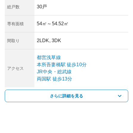
30戸
総戸数
54㎡
～54.52㎡
専有面積
2LDK, 3DK
間取り
都営浅草線
本所吾妻橋
駅
徒歩10分
アクセス
JR中央・総武線
両国
駅
徒歩13分
さらに詳細を見る