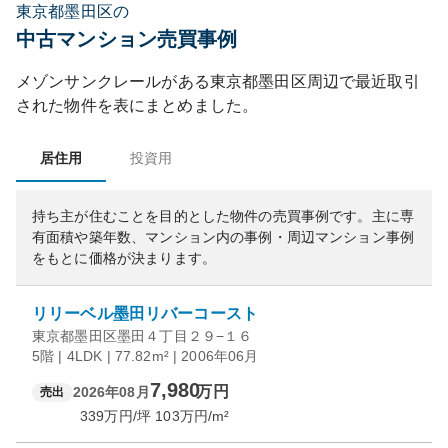
東京都墨田区の
中古マンション売買事例
メゾンサンクレール
がある
東京都
墨田区
周辺で最近取引
された物件を表にまとめました。
居住用
投資用
持ち主が住むことを目的とした物件の売買事例です。
主に専
有面積や築年数、マンション内の事例・周辺マンション事例
をもとに価格が決まります。
リリーベル墨田リバーコースト
東京都墨田区墨田４丁目２９−１６
5階 | 4LDK | 77.82m² | 2006年06月
7,980
万円
2026年08月
売出
339
万円/坪
103
万円/m²