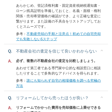
あらかじめ、登記済権利書・固定資産税納税通知書・
ローン残高証明を準備しておくと、名義・面積・権利
関係・売却希望価格の確認ができ、より正確な査定に
繋がります。また設備の不具合をリストアップしてお
くとスムーズです。
参考：
不動産売却の手順と注意点！初めての自宅売却
でも失敗しない5ステップ
Q.
不動産会社の査定を信じて良いかわからない
必ず、複数の不動産会社の査定を比較しましょう。
A.
あわせて第三者である専門家や公的な相談窓口に相談
したりすることで多角的なアドバイスを得られます。
参考：
誰にも知られず自宅の相場価格を調べる究極の
方法
Q.
リフォームしてから売ったほうが良い？
リフォームでかかった費用を売却価格に上乗せできる
A.