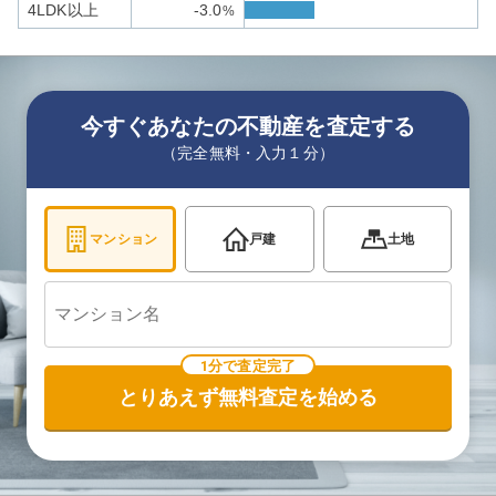
4LDK以上
-3.0
%
今すぐあなたの不動産を査定する
（完全無料・入力１分）
マンション
戸建
土地
1分で査定完了
とりあえず無料査定を始める