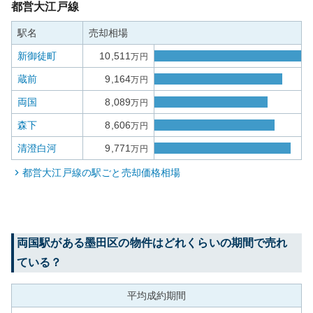
都営大江戸線
駅名
売却相場
新御徒町
10,511
万円
蔵前
9,164
万円
両国
8,089
万円
森下
8,606
万円
清澄白河
9,771
万円
都営大江戸線
の駅ごと売却価格相場
両国
駅がある
墨田区
の物件はどれくらいの期間で売れ
ている？
平均成約期間