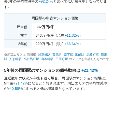
去
8
年の平均増減率の
+92.24%
と比べて
低い
騰落率となっていま
す。
両国
駅の中古マンション価格
坪単価
382
万円/坪
前年
343
万円/坪
（現在
+11.32%
）
8
年前
229
万円/坪
（現在
+66.64%
）
※周辺エリアは
両国
駅
浅草橋
駅
蔵前
駅
森下
駅
浜町
駅
馬喰町
駅
菊川
駅
人形町
駅
小伝馬町
駅
岩本町
駅
田原町
駅
のデータを集計したものです
5年後の
両国
駅のマンションの価格動向は
+21.42%
直近数年の状況が今後も続く場合、
両国
駅のマンション相場は、
5年後
+21.42%
になると予想されます。周辺エリアの平均増減率
が
+40.58%
に比べると
低い
増減率となっています。