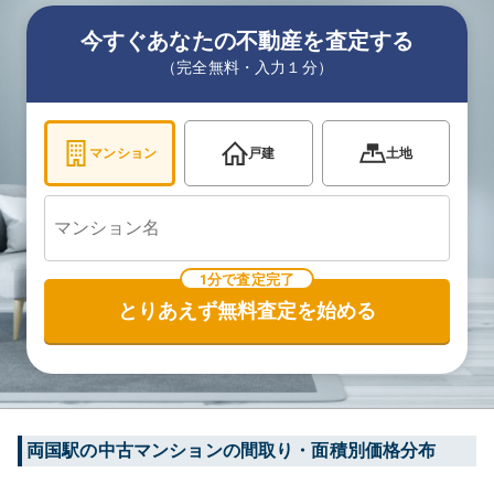
今すぐあなたの不動産を査定する
（完全無料・入力１分）
マンション
戸建
土地
1分で査定完了
とりあえず無料査定を始める
両国
駅の中古マンションの間取り・面積別価格分布