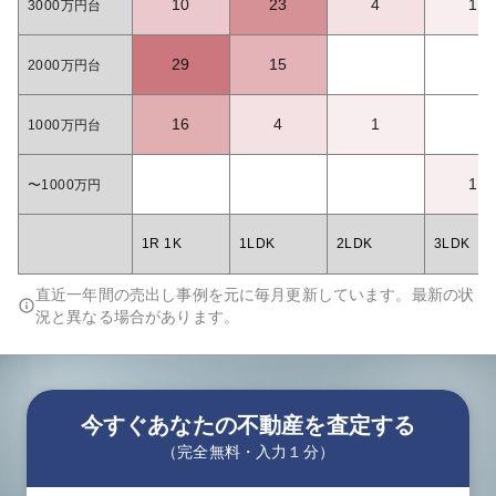
10
23
4
1
3000万円台
29
15
2000万円台
16
4
1
1000万円台
1
〜1000万円
1R 1K
1LDK
2LDK
3LDK
直近一年間の売出し事例を元に毎月更新しています。最新の状
況と異なる場合があります。
今すぐあなたの不動産を査定する
（完全無料・入力１分）