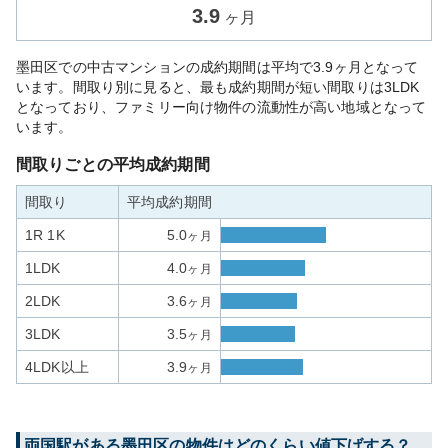
3.9
ヶ月
墨田区での中古マンションの成約期間は平均で3.9ヶ月となって
います。間取り別に見ると、最も成約期間が短い間取りは3LDK
となっており、ファミリー向け物件の流動性が高い地域となって
います。
間取りごとの平均成約期間
間取り
平均成約期間
1R 1K
5.0
ヶ月
1LDK
4.0
ヶ月
2LDK
3.6
ヶ月
3LDK
3.5
ヶ月
4LDK以上
3.9
ヶ月
両国
駅がある
墨田区
の物件はどのくらい値下げする？