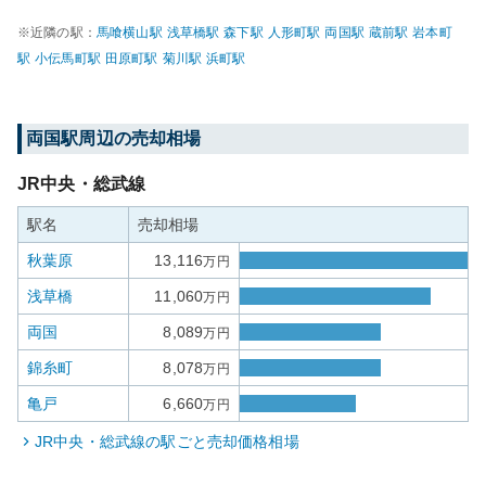
※近隣の駅：
馬喰横山
駅
浅草橋
駅
森下
駅
人形町
駅
両国
駅
蔵前
駅
岩本町
駅
小伝馬町
駅
田原町
駅
菊川
駅
浜町
駅
両国
駅周辺の売却相場
JR中央・総武線
駅名
売却相場
秋葉原
13,116
万円
浅草橋
11,060
万円
両国
8,089
万円
錦糸町
8,078
万円
亀戸
6,660
万円
JR中央・総武線
の駅ごと売却価格相場