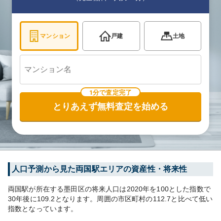
マンション
戸建
土地
1分で査定完了
とりあえず無料査定を始める
人口予測から見た
両国
駅エリアの資産性・将来性
両国
駅が所在する
墨田区
の将来人口は
2020
年を100とした指数で
30年後に
109.2
となります。
周囲の市区町村の
112.7
と比べて
低い
指数となっています。