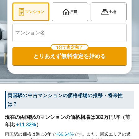
マンション
戸建
土地
1分で査定完了
とりあえず無料査定を始める
両国
駅の中古マンションの価格相場の推移・将来性
は？
現在の
両国
駅のマンションの価格相場は
382
万円/坪（前
年比
+11.32%
）
両国
駅の価格は過去
8
年で
+66.64%
です。
また、周辺エリアの過