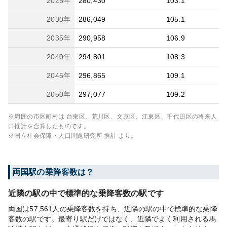
2025
年
280,430
103.1
2030
年
286,049
105.1
2035
年
290,958
106.9
2040
年
294,801
108.3
2045
年
296,865
109.1
2050
年
297,077
109.2
※周囲の市区町村は
台東区、荒川区、文京区、江東区、千代田区
の将来人
口推計を合算したものです。
※国立社会保障・人口問題研究所 推計 より。
両国
駅の乗降客数は？
近隣の駅の中で標準的な乗降客数の駅です
両国は57,561人の乗降客数を持ち、近隣の駅の中で標準的な乗降
客数の駅です。最寄り駅だけではなく、近隣でよく利用される馬