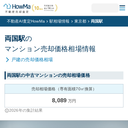
不動産AI査定HowMa
駅相場情報
東京都
両国駅
両国
駅
の
マンション
売却価格相場情報
戸建
の売却価格相場
両国
駅の中古マンションの売却相場価格
売却相場価格（専有面積70㎡換算）
8,089
万円
2026
年の集計結果