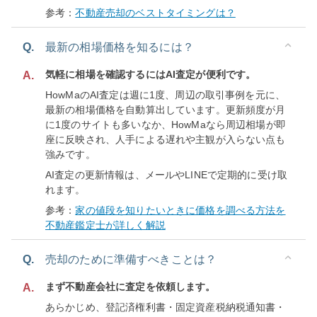
参考：
不動産売却のベストタイミングは？
Q.
最新の相場価格を知るには？
気軽に相場を確認するにはAI査定が便利です。
A.
HowMaのAI査定は週に1度、周辺の取引事例を元に、
最新の相場価格を自動算出しています。更新頻度が月
に1度のサイトも多いなか、HowMaなら周辺相場が即
座に反映され、人手による遅れや主観が入らない点も
強みです。
AI査定の更新情報は、メールやLINEで定期的に受け取
れます。
参考：
家の値段を知りたいときに価格を調べる方法を
不動産鑑定士が詳しく解説
Q.
売却のために準備すべきことは？
まず不動産会社に査定を依頼します。
A.
あらかじめ、登記済権利書・固定資産税納税通知書・