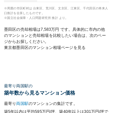
※周囲の市区町村は
台東区、荒川区、文京区、江東区、千代田区
の将来人
口推計を合算したものです。
※国立社会保障・人口問題研究所 推計 より。
墨田区
の売却相場は
7,583
万円 です。具体的に市内の他
のマンションと売却相場を比較したい場合は、次のペー
ジからお探しください。
東京都
墨田区
のマンション相場ページを見る
最寄り両国駅の
築年数から見るマンション価格
最寄り
両国
駅
のマンションの集計です。
築5年以内は平均595万円/坪、築40年以上は301万円/坪で