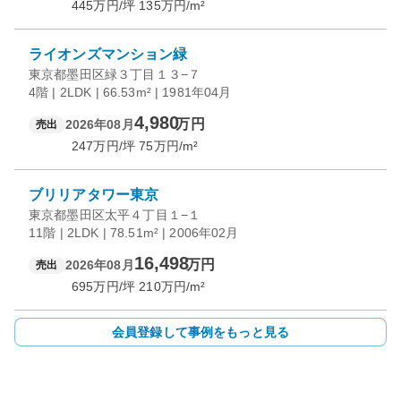
445
万円/坪
135
万円/m²
ライオンズマンション緑
東京都墨田区緑３丁目１３−７
4階 | 2LDK | 66.53m² | 1981年04月
4,980
万円
2026年08月
売出
247
万円/坪
75
万円/m²
ブリリアタワー東京
東京都墨田区太平４丁目１−１
11階 | 2LDK | 78.51m² | 2006年02月
16,498
万円
2026年08月
売出
695
万円/坪
210
万円/m²
会員登録して事例をもっと見る