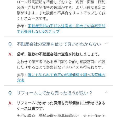
ローン残高証明を準備しておくと、名義・面積・権利
関係・売却希望価格の確認ができ、より正確な査定に
繋がります。また設備の不具合をリストアップしてお
くとスムーズです。
参考：
不動産売却の手順と注意点！初めての自宅売却
でも失敗しない5ステップ
Q.
不動産会社の査定を信じて良いかわからない
必ず、複数の不動産会社の査定を比較しましょう。
A.
あわせて第三者である専門家や公的な相談窓口に相談
したりすることで多角的なアドバイスを得られます。
参考：
誰にも知られず自宅の相場価格を調べる究極の
方法
Q.
リフォームしてから売ったほうが良い？
リフォームでかかった費用を売却価格に上乗せできる
A.
ケースは稀です。
大抵の場合、壁紙や床の簡易修繕など、すぐに住めそ