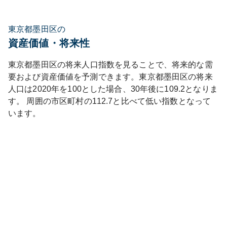
東京都墨田区の
資産価値・将来性
東京都
墨田区
の将来人口指数を見ることで、将来的な需
要および資産価値を予測できます。
東京都
墨田区
の将来
人口は
2020
年を100とした場合、30年後に
109.2
となりま
す。
周囲の市区町村の
112.7
と比べて
低い
指数となって
います。