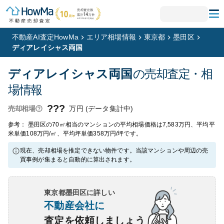
不動産AI査定HowMa
エリア相場情報
東京都
墨田区
ディアレイシャス両国
ディアレイシャス両国
の売却査定・相
場情報
???
万円 (データ集計中)
売却相場
参考： 墨田区の70㎡相当のマンションの平均相場価格は7,583万円、平均平
米単価108万円/㎡、平均坪単価358万円/坪です。
現在、売却相場を推定できない物件です。当該マンションや周辺の売
買事例が集まると自動的に算出されます。
東京都墨田区
に詳しい
不動産会社に
査定を依頼しましょう