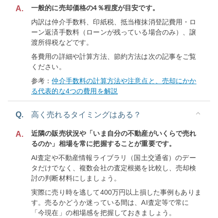
一般的に売却価格の4％程度が目安です。
A.
内訳は仲介手数料、印紙税、抵当権抹消登記費用・ロ
ーン返済手数料（ローンが残っている場合のみ）、譲
渡所得税などです。
各費用の詳細や計算方法、節約方法は次の記事をご覧
ください。
参考：
仲介手数料の計算方法や注意点と、売却にかか
る代表的な4つの費用を解説
Q.
高く売れるタイミングはある？
近隣の販売状況や「いま自分の不動産がいくらで売れ
A.
るのか」相場を常に把握することが重要です。
AI査定や不動産情報ライブラリ（国土交通省）のデー
タだけでなく、複数会社の査定根拠を比較し、売却検
討の判断材料にしましょう。
実際に売り時を逃して400万円以上損した事例もありま
す。売るかどうか迷っている間は、AI査定等で常に
「今現在」の相場感を把握しておきましょう。