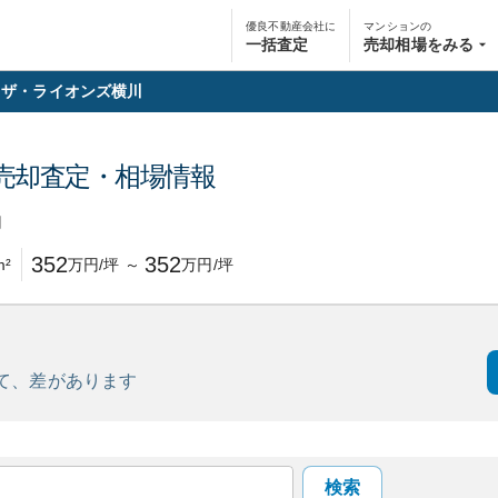
優良不動産会社に
マンションの
一括査定
売却相場をみる
ザ・ライオンズ横川
売却査定・相場情報
円
352
352
m²
万円/坪
～
万円/坪
て、
差があります
検索