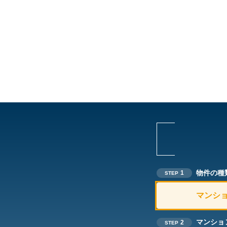
物件の種
1
STEP
マンシ
マンショ
2
STEP