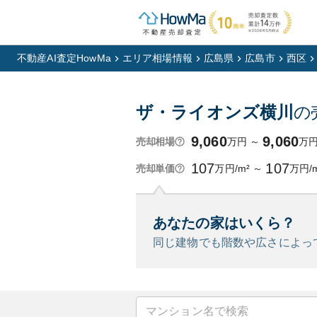
不動産AI査定HowMa
エリア相場情報
広島県
広島市
西区
ザ・ライオンズ横川
の
9,060
9,060
万円
～
万
売却相場
107
107
万円/m²
～
万円/
売却単価
あなたの家はいくら？
同じ建物でも階数や広さによっ