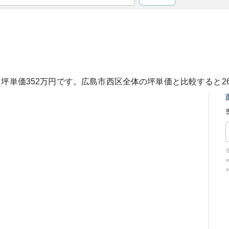
、坪単価
352
万円です。
広島市西区
全体の坪単価と比較すると
2