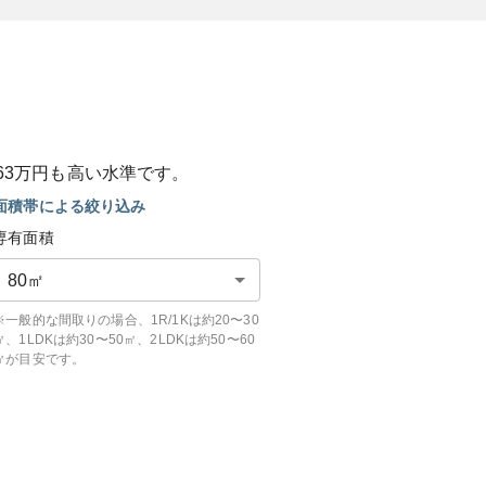
63
万円も
高い
水準です。
面積帯による絞り込み
専有面積
80
㎡
※一般的な間取りの場合、1R/1Kは約20〜30
㎡、1LDKは約30〜50㎡、2LDKは約50〜60
㎡が目安です。