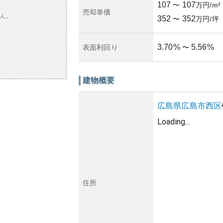
107
107
〜
万円/m²
売却単価
ん。
352
352
〜
万円/坪
3.70
%
5.56
%
表面利回り
〜
建物概要
広島県
広島市西区
Loading...
住所