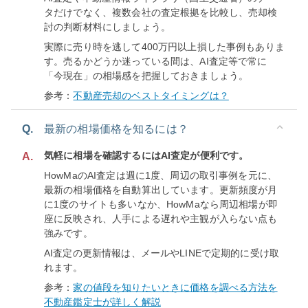
タだけでなく、複数会社の査定根拠を比較し、売却検
討の判断材料にしましょう。
実際に売り時を逃して400万円以上損した事例もありま
す。売るかどうか迷っている間は、AI査定等で常に
「今現在」の相場感を把握しておきましょう。
参考：
不動産売却のベストタイミングは？
Q.
最新の相場価格を知るには？
気軽に相場を確認するにはAI査定が便利です。
A.
HowMaのAI査定は週に1度、周辺の取引事例を元に、
最新の相場価格を自動算出しています。更新頻度が月
に1度のサイトも多いなか、HowMaなら周辺相場が即
座に反映され、人手による遅れや主観が入らない点も
強みです。
AI査定の更新情報は、メールやLINEで定期的に受け取
れます。
参考：
家の値段を知りたいときに価格を調べる方法を
不動産鑑定士が詳しく解説