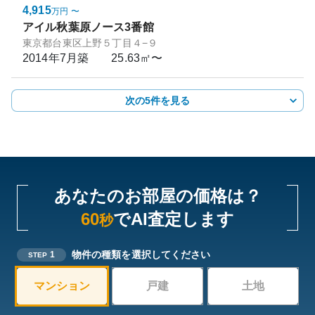
4,915
万円
〜
アイル秋葉原ノース3番館
東京都台東区上野５丁目４−９
2014年7月
築
25.63㎡〜
次の5件を見る
あなたのお部屋の価格は？
60
でAI査定します
秒
物件の種類を選択してください
1
STEP
マンション
戸建
土地