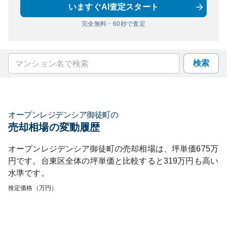
いますぐAI査定スタート
完全無料・60秒で査定
検索
オープンレジデンシア御徒町
の
売却相場の変動履歴
オープンレジデンシア御徒町
の売却相場は、坪単価
675
万
円です。
台東区
全体の坪単価と比較すると
319
万円も
高い
水準です。
推定価格（万円）