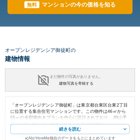
マンションの今の価格を知る
無料
オープンレジデンシア御徒町の
建物情報
まだ物件の写真がありません。
建物写真を寄稿する
「オープンレジデンシア御徒町」は東京都台東区台東2丁目
に位置する集合住宅マンションです。この物件は46㎡から
55㎡の全邸南向きプランを中心に設計されており、JR山手
線「上野」駅など、複数の主要な公共交通機関へのアクセ
続きを読む
スも良好です。周辺環境は東京都心への利便性に優れてお
り、商業施設や飲食店、公園も多く生活しやすいエリアで
AIがHowMa独自のデータをもとにまとめています