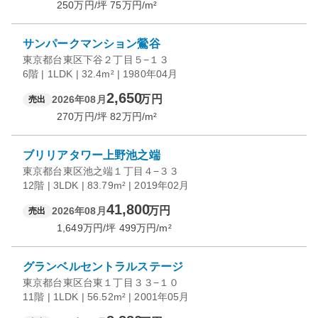
250
万円/坪
75
万円/m²
サンパークマンション鶯谷
東京都台東区下谷２丁目５−１３
6階 | 1LDK | 32.4m² | 1980年04月
2,650
万円
2026年08月
売出
270
万円/坪
82
万円/m²
ブリリアタワー上野池之端
東京都台東区池之端１丁目４−３３
12階 | 3LDK | 83.79m² | 2019年02月
41,800
万円
2026年08月
売出
1,649
万円/坪
499
万円/m²
グランベルセントラルステージ
東京都台東区台東１丁目３３−１０
11階 | 1LDK | 56.52m² | 2001年05月