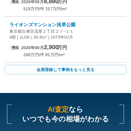
8,880
万円
2026年08月
売出
519
万円/坪
157
万円/m²
ライオンズマンション浅草公園
東京都台東区浅草２丁目２７−１１
4階 | 1LDK | 35.8m² | 1979年02月
2,900
万円
2026年08月
売出
268
万円/坪
81
万円/m²
会員登録して事例をもっと見る
AI査定
なら
いつでも今の相場がわかる