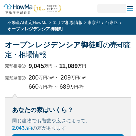
不動産AI査定HowMa
エリア相場情報
東京都
台東区
オープンレジデンシア御徒町
オープンレジデンシア御徒町
の売却査
定・相場情報
9,045
11,089
万円
～
万円
売却相場
200
209
万円/m²
～
万円/m²
売却単価
660
689
万円/坪
～
万円/坪
あなたの家はいくら？
同じ建物でも階数や広さによって、
2,043
の
差があります
万円