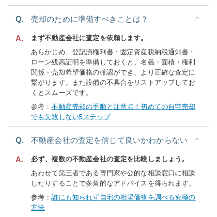
Q.
売却のために準備すべきことは？
まず不動産会社に査定を依頼します。
A.
あらかじめ、登記済権利書・固定資産税納税通知書・
ローン残高証明を準備しておくと、名義・面積・権利
関係・売却希望価格の確認ができ、より正確な査定に
繋がります。また設備の不具合をリストアップしてお
くとスムーズです。
参考：
不動産売却の手順と注意点！初めての自宅売却
でも失敗しない5ステップ
Q.
不動産会社の査定を信じて良いかわからない
必ず、複数の不動産会社の査定を比較しましょう。
A.
あわせて第三者である専門家や公的な相談窓口に相談
したりすることで多角的なアドバイスを得られます。
参考：
誰にも知られず自宅の相場価格を調べる究極の
方法