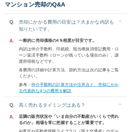
マンション売却のQ&A
Q.
売却にかかる費用の目安は？大まかな内訳も
知りたいです。
一般的に売却価格の4％程度が目安です。
A.
内訳は仲介手数料、印紙税、抵当権抹消登記費用・ロ
ーン返済手数料（ローンが残っている場合のみ）、譲
渡所得税などです。
各費用の詳細や計算方法、節約方法は次の記事をご覧
ください。
参考：
仲介手数料の計算方法や注意点と、売却にかか
る代表的な4つの費用を解説
Q.
高く売れるタイミングはある？
近隣の販売状況や「いま自分の不動産がいくらで売れ
A.
るのか」相場を常に把握することが重要です。
AI査定や不動産情報ライブラリ（国土交通省）のデー