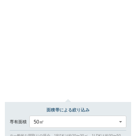
面積帯による絞り込み
専有面積
50
㎡
※一般的な間取りの場合、1R/1Kは約20〜30㎡、1LDKは約30〜50