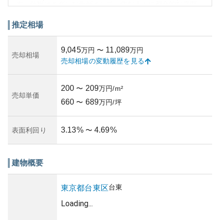
す。外観はモダンなデザインで、住む人々に都会的な雰囲
気を提供します。その資産性については、東京都心部とい
う立地や、交通利便性が高いことから、高い資産価値が期
推定相場
待されます。しかし、都心部での生活においては、騒音や
住環境の密集度が所有リスクとして挙げられる可能性があ
9,045
11,089
万円
〜
万円
ります。築年数に関わる正確な情報は取得できませんでし
売却相場
売却相場の変動履歴を見る
たが、管理状況の維持やメンテナンス状況に注意を払うこ
とで、さらなる資産価値を見出せる位置にあります。
200
209
〜
万円/m²
売却単価
660
689
〜
万円/坪
3.13
%
4.69
%
表面利回り
〜
建物概要
台東
東京都
台東区
Loading...