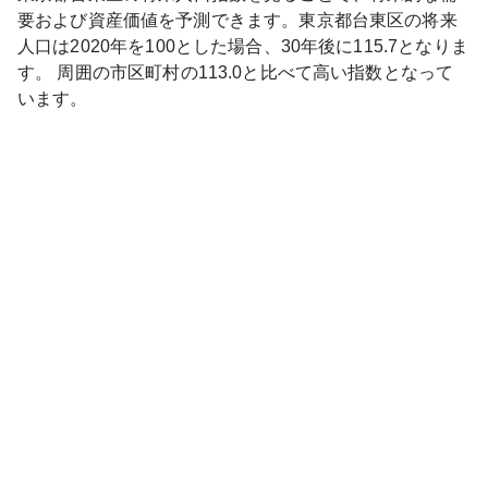
要および資産価値を予測できます。
東京都
台東区
の将来
人口は
2020
年を100とした場合、30年後に
115.7
となりま
す。
周囲の市区町村の
113.0
と比べて
高い
指数となって
います。