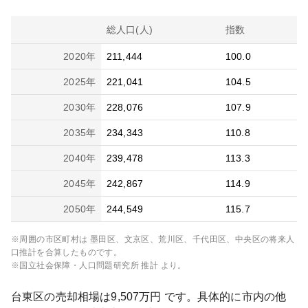
総人口(人)
指数
2020
年
211,444
100.0
2025
年
221,041
104.5
2030
年
228,076
107.9
2035
年
234,343
110.8
2040
年
239,478
113.3
2045
年
242,867
114.9
2050
年
244,549
115.7
※周囲の市区町村は
墨田区、文京区、荒川区、千代田区、中央区
の将来人
口推計を合算したものです。
※国立社会保障・人口問題研究所 推計 より。
台東区
の売却相場は
9,507
万円 です。具体的に市内の他