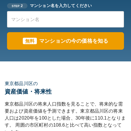
マンション名を入力してください
2
STEP
マンションの今の価格を知る
無料
東京都品川区の
資産価値・将来性
東京都
品川区
の将来人口指数を見ることで、将来的な需
要および資産価値を予測できます。
東京都
品川区
の将来
人口は
2020
年を100とした場合、30年後に
110.1
となりま
す。
周囲の市区町村の
108.6
と比べて
高い
指数となって