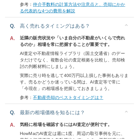
参考：
仲介手数料の計算方法や注意点と、売却にかか
る代表的な4つの費用を解説
Q.
高く売れるタイミングはある？
近隣の販売状況や「いま自分の不動産がいくらで売れ
A.
るのか」相場を常に把握することが重要です。
AI査定や不動産情報ライブラリ（国土交通省）のデー
タだけでなく、複数会社の査定根拠を比較し、売却検
討の判断材料にしましょう。
実際に売り時を逃して400万円以上損した事例もありま
す。売るかどうか迷っている間は、AI査定等で常に
「今現在」の相場感を把握しておきましょう。
参考：
不動産売却のベストタイミングは？
Q.
最新の相場価格を知るには？
気軽に相場を確認するにはAI査定が便利です。
A.
HowMaのAI査定は週に1度、周辺の取引事例を元に、