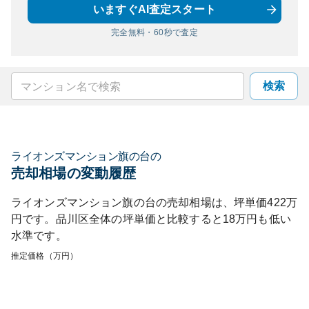
いますぐAI査定スタート
完全無料・60秒で査定
検索
ライオンズマンション旗の台
の
売却相場の変動履歴
ライオンズマンション旗の台
の売却相場は、坪単価
422
万
円です。
品川区
全体の坪単価と比較すると
18
万円も
低い
水準です。
推定価格（万円）