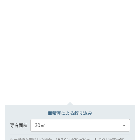
面積帯による絞り込み
専有面積
30
㎡
※一般的な間取りの場合、1R/1Kは約20〜30㎡、1LDKは約30〜50