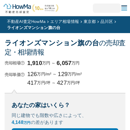
不動産AI査定HowMa
エリア相場情報
東京都
品川区
ライオンズマンション旗の台
ライオンズマンション旗の台
の売却査
定・相場情報
1,910
6,057
万円
～
万円
売却相場
126
129
万円/m²
～
万円/m²
売却単価
417
427
万円/坪
～
万円/坪
あなたの家はいくら？
同じ建物でも階数や広さによって、
4,148
の
差があります
万円