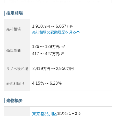
不動産は堅実な投資先として評価されることが多いです。
所有リスクについては、市場情勢や経済状況の変動は影響
するものの、利便性の高い地域であり、リスクが比較的低
推定相場
めです。マンションの築年数や管理状況も適切に維持され
ている点も、所有リスクを軽減する要因となっています。
1,910
6,057
万円
〜
万円
ただし、中古物件のため細部の状況確認は事前に行うべき
売却相場
売却相場の変動履歴を見る
です。壊れた設備の費用や修繕計画の確認も、総合的な判
断材料として考慮すべきでしょう。
126
129
〜
万円/m²
売却単価
417
427
〜
万円/坪
2,419
2,956
リノベ後相場
万円
〜
万円
4.15
%
6.23
%
表面利回り
〜
建物概要
旗の台
１−２５
東京都
品川区