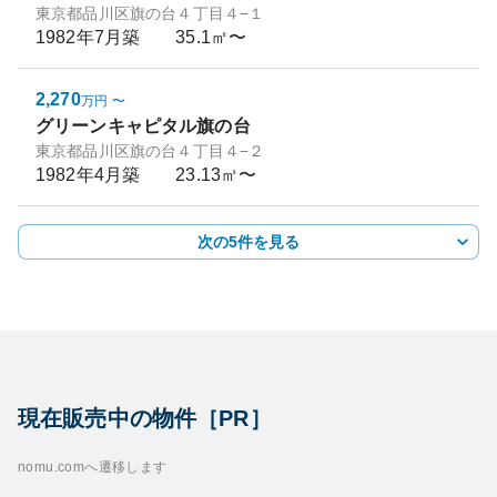
東京都品川区旗の台４丁目４−１
1982年7月
築
35.1㎡〜
2,270
万円
〜
グリーンキャピタル旗の台
東京都品川区旗の台４丁目４−２
1982年4月
築
23.13㎡〜
次の5件を見る
現在販売中の物件［PR］
nomu.comへ遷移します