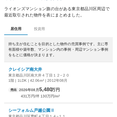
ライオンズマンション旗の台
がある
東京都
品川区
周辺で
最近取引された物件を表にまとめました。
居住用
投資用
持ち主が住むことを目的とした物件の売買事例です。
主に専
有面積や築年数、マンション内の事例・周辺マンション事例
をもとに価格が決まります。
クレイシア南大井
東京都品川区南大井４丁目１２−２０
1階 | 1LDK | 42.06m² | 2012年08月
5,480
万円
2026年08月
売出
431
万円/坪
130
万円/m²
シーフォルム戸越公園Ⅱ
東京都品川区豊町４丁目１４−１１