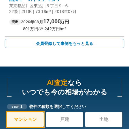
東京都品川区東品川５丁目９−６
22階 | 2LDK | 70.18m² | 2018年07月
17,000
万円
2026年08月
売出
801
万円/坪
242
万円/m²
会員登録して事例をもっと見る
AI査定
なら
いつでも今の相場がわかる
物件の種類を選択してください
1
STEP
マンション
戸建
土地