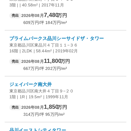
3階 | | 40.58m² | 2017年11月
7,480
万円
2026年08月
売出
609
万円/坪
184
万円/m²
プライムパークス品川シーサイドザ・タワー
東京都品川区東品川４丁目１１−３６
16階 | 2LDK | 58.44m² | 2019年02月
11,800
万円
2026年08月
売出
667
万円/坪
202
万円/m²
ジェイパーク南大井
東京都品川区南大井４丁目９−２０
1階 | 1R | 19.5m² | 1999年11月
1,850
万円
2026年08月
売出
314
万円/坪
95
万円/m²
品川イーストシティタワー