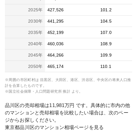
2025
年
427,526
101.2
2030
年
441,295
104.5
2035
年
452,199
107.0
2040
年
460,036
108.9
2045
年
464,266
109.9
2050
年
465,174
110.1
※周囲の市区町村は
目黒区、大田区、港区、渋谷区、中央区
の将来人口推
計を合算したものです。
※国立社会保障・人口問題研究所 推計 より。
品川区
の売却相場は
11,981
万円 です。具体的に市内の他
のマンションと売却相場を比較したい場合は、次のペー
ジからお探しください。
東京都
品川区
のマンション相場ページを見る