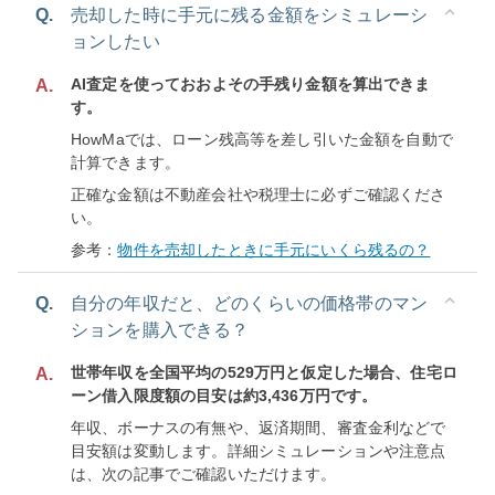
Q.
売却した時に手元に残る金額をシミュレーシ
ョンしたい
AI査定を使っておおよその手残り金額を算出できま
A.
す。
HowMaでは、ローン残高等を差し引いた金額を自動で
計算できます。
正確な金額は不動産会社や税理士に必ずご確認くださ
い。
参考：
物件を売却したときに手元にいくら残るの？
Q.
自分の年収だと、どのくらいの価格帯のマン
ションを購入できる？
世帯年収を全国平均の529万円と仮定した場合、住宅ロ
A.
ーン借入限度額の目安は約3,436万円です。
年収、ボーナスの有無や、返済期間、審査金利などで
目安額は変動します。詳細シミュレーションや注意点
は、次の記事でご確認いただけます。