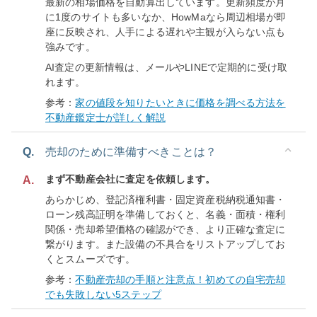
最新の相場価格を自動算出しています。更新頻度が月
に1度のサイトも多いなか、HowMaなら周辺相場が即
座に反映され、人手による遅れや主観が入らない点も
強みです。
AI査定の更新情報は、メールやLINEで定期的に受け取
れます。
参考：
家の値段を知りたいときに価格を調べる方法を
不動産鑑定士が詳しく解説
Q.
売却のために準備すべきことは？
まず不動産会社に査定を依頼します。
A.
あらかじめ、登記済権利書・固定資産税納税通知書・
ローン残高証明を準備しておくと、名義・面積・権利
関係・売却希望価格の確認ができ、より正確な査定に
繋がります。また設備の不具合をリストアップしてお
くとスムーズです。
参考：
不動産売却の手順と注意点！初めての自宅売却
でも失敗しない5ステップ