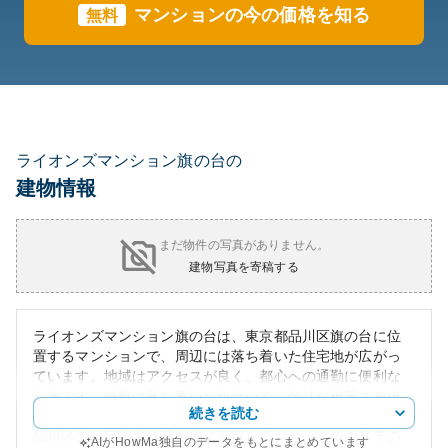
マンションの今の価格を知る
無料
ライオンズマンション旗の台の
建物情報
まだ物件の写真がありません。
建物写真を寄稿する
ライオンズマンション旗の台は、東京都品川区旗の台に位
置するマンションで、周辺には落ち着いた住宅地が広がっ
ています。地域はアクセスが良く、都心への通勤に便利な
立地です。外観は落ち着いた色合いで、余計な華美さを排
続きを読む
した洗練されたデザインが特徴です。資産性に関しては、
品川区の住宅市場は基本的に安定しており、このエリアの
AIがHowMa独自のデータをもとにまとめています