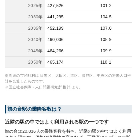
2025
年
427,526
101.2
2030
年
441,295
104.5
2035
年
452,199
107.0
2040
年
460,036
108.9
2045
年
464,266
109.9
2050
年
465,174
110.1
※周囲の市区町村は
目黒区、大田区、港区、渋谷区、中央区
の将来人口推
計を合算したものです。
※国立社会保障・人口問題研究所 推計 より。
旗の台
駅の乗降客数は？
近隣の駅の中ではよく利用される駅の一つです
旗の台は20,836人の乗降客数を持ち、近隣の駅の中ではよく利用