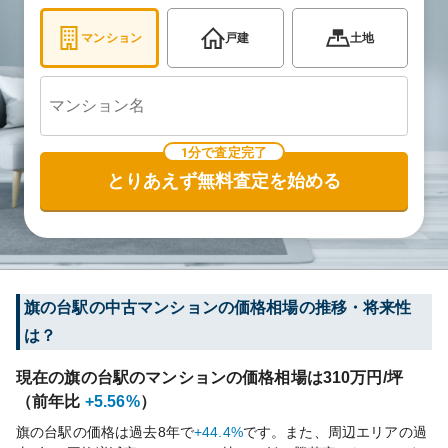
マンション
戸建
土地
1分で査定完了
とりあえず無料査定を始める
旗の台
駅の中古マンションの価格相場の推移・将来性
は？
現在の
旗の台
駅のマンションの価格相場は
310
万円/坪
（前年比
+5.56%
）
旗の台
駅の価格は過去
8
年で
+44.4%
です。
また、周辺エリアの過