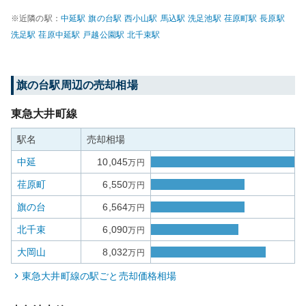
※近隣の駅：
中延
駅
旗の台
駅
西小山
駅
馬込
駅
洗足池
駅
荏原町
駅
長原
駅
洗足
駅
荏原中延
駅
戸越公園
駅
北千束
駅
旗の台
駅周辺の売却相場
東急大井町線
駅名
売却相場
中延
10,045
万円
荏原町
6,550
万円
旗の台
6,564
万円
北千束
6,090
万円
大岡山
8,032
万円
東急大井町線
の駅ごと売却価格相場