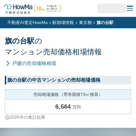
不動産AI査定HowMa
駅相場情報
東京都
旗の台駅
旗の台
駅
の
マンション
売却価格相場情報
戸建
の売却価格相場
旗の台
駅の中古マンションの売却相場価格
売却相場価格（専有面積70㎡換算）
6,564
万円
2026
年の集計結果