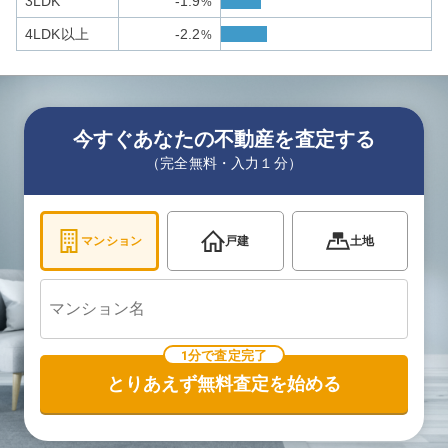
3LDK
-1.9
%
4LDK以上
-2.2
%
今すぐあなたの不動産を査定する
（完全無料・入力１分）
マンション
戸建
土地
1分で査定完了
とりあえず無料査定を始める