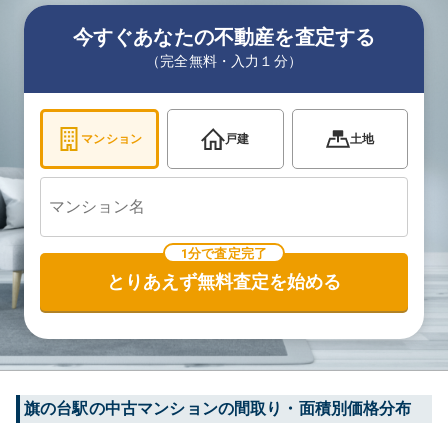
今すぐあなたの不動産を査定する
（完全無料・入力１分）
マンション
戸建
土地
1分で査定完了
とりあえず無料査定を始める
旗の台
駅の中古マンションの間取り・面積別価格分布