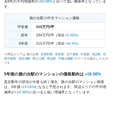
去
8
年の平均増減率の
+60.08%
と比べて
低い
騰落率となっていま
す。
旗の台
駅の中古マンション価格
坪単価
310
万円/坪
前年
294
万円/坪
（現在
+5.56%
）
8
年前
215
万円/坪
（現在
+44.4%
）
※周辺エリアは
旗の台
駅
荏原町
駅
長原
駅
北千束
駅
中延
駅
洗足
駅
荏
原中延
駅
洗足池
駅
西小山
駅
馬込
駅
戸越公園
駅
のデータを集計したもの
です
5年後の
旗の台
駅のマンションの価格動向は
+19.56%
直近数年の状況が今後も続く場合、
旗の台
駅のマンション相場
は、5年後
+19.56%
になると予想されます。周辺エリアの平均増
減率が
+24.38%
に比べると
低い
増減率となっています。