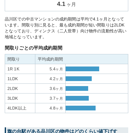
4.1
ヶ月
品川区での中古マンションの成約期間は平均で4.1ヶ月となって
います。間取り別に見ると、最も成約期間が短い間取りは2LDK
となっており、ディンクス（二人世帯）向け物件の流動性が高い
地域となっています。
間取りごとの平均成約期間
間取り
平均成約期間
1R 1K
5.4
ヶ月
1LDK
4.2
ヶ月
2LDK
3.6
ヶ月
3LDK
3.7
ヶ月
4LDK以上
4.8
ヶ月
旗の台
駅がある
品川区
の物件はどのくらい値下げす