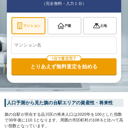
（完全無料・入力１分）
マンション
戸建
土地
1分で査定完了
とりあえず無料査定を始める
人口予測から見た
旗の台
駅エリアの資産性・将来性
旗の台
駅が所在する
品川区
の将来人口は
2020
年を100とした指数
で30年後に
110.1
となります。
周囲の市区町村の
108.6
と比べて
高
い
指数となっています。