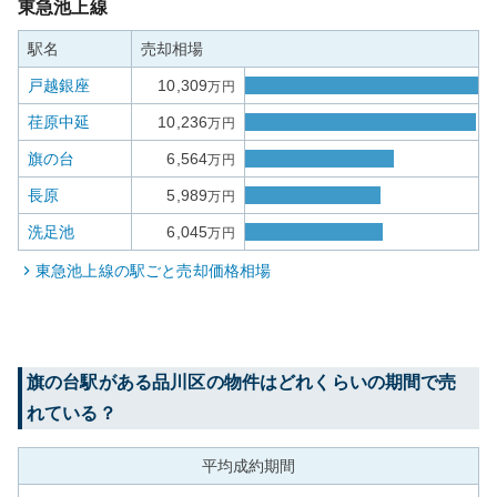
東急池上線
駅名
売却相場
戸越銀座
10,309
万円
荏原中延
10,236
万円
旗の台
6,564
万円
長原
5,989
万円
洗足池
6,045
万円
東急池上線
の駅ごと売却価格相場
旗の台
駅がある
品川区
の物件はどれくらいの期間で売
れている？
平均成約期間