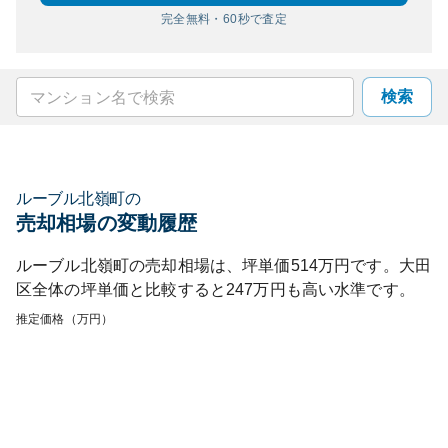
完全無料・60秒で査定
検索
ルーブル北嶺町
の
売却相場の変動履歴
ルーブル北嶺町
の売却相場は、坪単価
514
万円です。
大田
区
全体の坪単価と比較すると
247
万円も
高い
水準です。
推定価格（万円）