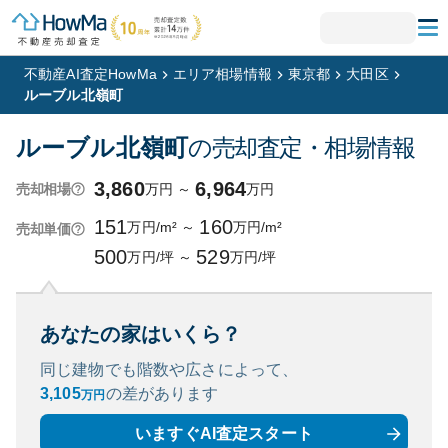
不動産AI査定HowMa
エリア相場情報
東京都
大田区
ルーブル北嶺町
ルーブル北嶺町
の売却査定・相場情報
3,860
6,964
万円
～
万円
売却相場
151
160
万円/m²
～
万円/m²
売却単価
500
529
万円/坪
～
万円/坪
あなたの家はいくら？
同じ建物でも階数や広さによって、
3,105
の
差があります
万円
いますぐAI査定スタート