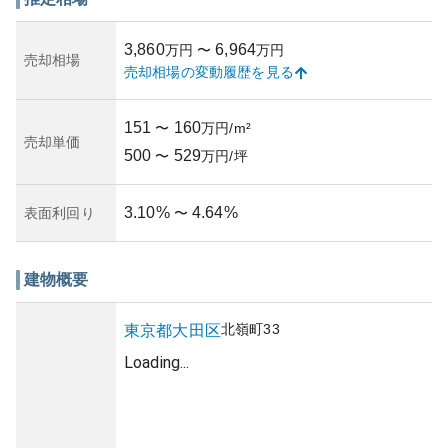
また、大田区は公園や緑地が多いことで知られ、自然を感
じながらリフレッシュできる環境も揃っています。
3,860
6,964
万円
〜
万円
「ルーブル北嶺町」の外観はモダンデザインを採用してお
売却相場
売却相場の変動履歴を見る
り、都市部のマンションとしての洗練されたイメージを醸
し出しています。また、築年数は比較的新しく、管理状況
も良好でマンションの価値を維持しています。
151
160
〜
万円/m²
資産性については、都心アクセスの良さと、立地条件から
売却単価
500
529
も全体の不動産価値も将来的に安定していると考えられま
〜
万円/坪
す。しかし、東京都区部のマンション特有のリスクとし
て、地震や災害に対する備えが気になります。耐震性や防
3.10
%
4.64
%
表面利回り
〜
災対策についても確認しておくことが推奨されます。
このように、「ルーブル北嶺町」は便利で安全性の高い居
住環境を提供していると言えるでしょう。
建物概要
北嶺町
33
東京都
大田区
Loading...