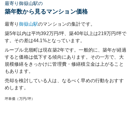
最寄り御嶽山駅の
築年数から見るマンション価格
最寄り
御嶽山
駅
のマンションの集計です。
築5年以内は平均392万円/坪、築40年以上は219万円/坪で
す。その差は44.1%となっています。
ルーブル北嶺町
は現在築
2
年です。一般的に、築年が経過
すると価格は低下する傾向にあります。その一方で、大
規模修繕をきっかけに管理費・修繕積立金は上がること
もあります。
売却を検討している人は、なるべく早めの行動をおすす
めします。
坪単価（万円/坪）