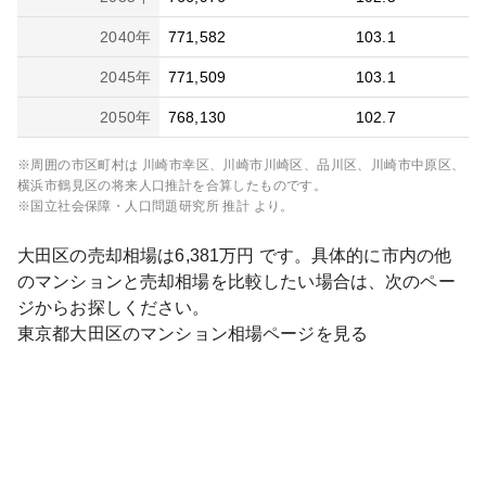
2040
年
771,582
103.1
2045
年
771,509
103.1
2050
年
768,130
102.7
※周囲の市区町村は
川崎市幸区、川崎市川崎区、品川区、川崎市中原区、
横浜市鶴見区
の将来人口推計を合算したものです。
※国立社会保障・人口問題研究所 推計 より。
大田区
の売却相場は
6,381
万円 です。具体的に市内の他
のマンションと売却相場を比較したい場合は、次のペー
ジからお探しください。
東京都
大田区
のマンション相場ページを見る