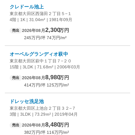
クレドール池上
東京都大田区西蒲田２丁目５−１
4階 | 1K | 31.04m² | 1981年09月
2,300
万円
2026年08月
売出
245
万円/坪
74
万円/m²
オーベルグランディオ萩中
東京都大田区萩中１丁目７−２０
15階 | 3LDK | 71.68m² | 2006年03月
8,980
万円
2026年08月
売出
414
万円/坪
125
万円/m²
ドレッセ洗足池
東京都大田区上池台２丁目３２−７
3階 | 3LDK | 73.29m² | 2019年04月
8,480
万円
2026年08月
売出
382
万円/坪
116
万円/m²