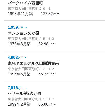
パークハイム西嶺町
東京都大田区西嶺町２９−５
1998年11月
築
127.82㎡〜
1,959
万円
〜
マンション久が原
東京都大田区西嶺町２５−１０
1973年3月
築
32.98㎡〜
4,963
万円
〜
東急ドエルアルス田園調布南
東京都大田区西嶺町３３−１２
1995年6月
築
55.23㎡〜
7,016
万円
〜
セザール第2久が原
東京都大田区西嶺町１３−１７
1999年2月
築
66.06㎡〜