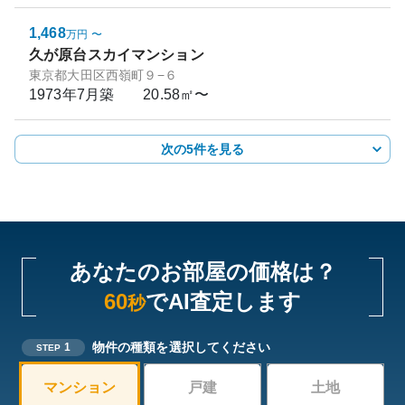
1,468
万円
〜
久が原台スカイマンション
東京都大田区西嶺町９−６
1973年7月
築
20.58㎡〜
次の5件を見る
あなたのお部屋の価格は？
60
でAI査定します
秒
物件の種類を選択してください
1
STEP
マンション
戸建
土地