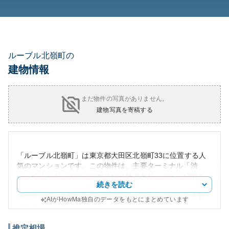
ルーブル北嶺町の
建物情報
まだ物件の写真がありません。
建物写真を寄稿する
「ルーブル北嶺町」は東京都大田区北嶺町33に位置する人
気のマンションです。この物件は、主要ターミナル「渋
谷」や「品川」へのアクセスが良好であり、さらに空港へ
続きを読む
の早いアクセスも可能です。都心で働くビジネスパーソン
や学生など、多様な生活スタイルのニーズに応えられる利
AIがHowMa独自のデータをもとにまとめています
便性の高い立地と言えるでしょう。
周辺環境は静かで住みやすく、商業施設や飲食店、公共施
設が充実しており、日常生活での利便性が高い地域です。
推定相場