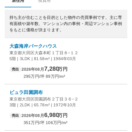
居住用
投資用
持ち主が住むことを目的とした物件の売買事例です。
主に専
有面積や築年数、マンション内の事例・周辺マンション事例
をもとに価格が決まります。
大森海岸パークハウス
東京都大田区大森本町１丁目８−１２
5階 | 3LDK | 81.58m² | 1984年03月
7,280
万円
2026年08月
売出
295
万円/坪
89
万円/m²
ビュラ田園調布
東京都大田区田園調布２丁目３６−２
3階 | 2LDK | 65.78m² | 1972年10月
6,980
万円
2026年08月
売出
351
万円/坪
106
万円/m²