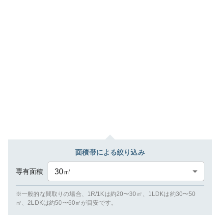
面積帯による絞り込み
専有面積
30
㎡
※一般的な間取りの場合、1R/1Kは約20〜30㎡、1LDKは約30〜50
㎡、2LDKは約50〜60㎡が目安です。