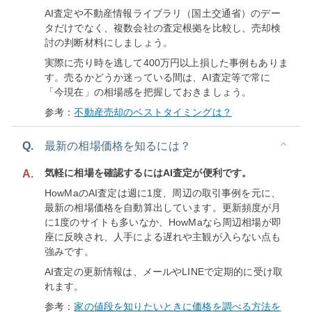
AI査定や不動産情報ライブラリ（国土交通省）のデー
タだけでなく、複数会社の査定根拠を比較し、売却検
討の判断材料にしましょう。
実際に売り時を逃して400万円以上損した事例もありま
す。売るかどうか迷っている間は、AI査定等で常に
「今現在」の相場感を把握しておきましょう。
参考：
不動産売却のベストタイミングは？
Q.
最新の相場価格を知るには？
気軽に相場を確認するにはAI査定が便利です。
A.
HowMaのAI査定は週に1度、周辺の取引事例を元に、
最新の相場価格を自動算出しています。更新頻度が月
に1度のサイトも多いなか、HowMaなら周辺相場が即
座に反映され、人手による遅れや主観が入らない点も
強みです。
AI査定の更新情報は、メールやLINEで定期的に受け取
れます。
参考：
家の値段を知りたいときに価格を調べる方法を