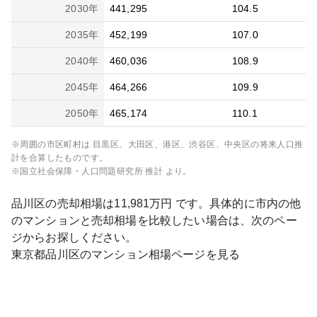
2030
年
441,295
104.5
2035
年
452,199
107.0
2040
年
460,036
108.9
2045
年
464,266
109.9
2050
年
465,174
110.1
※周囲の市区町村は
目黒区、大田区、港区、渋谷区、中央区
の将来人口推
計を合算したものです。
※国立社会保障・人口問題研究所 推計 より。
品川区
の売却相場は
11,981
万円 です。具体的に市内の他
のマンションと売却相場を比較したい場合は、次のペー
ジからお探しください。
東京都
品川区
のマンション相場ページを見る