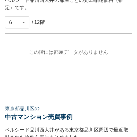
ベルシード品川西大井
の部屋ごとの売却相場価格（推
定）です。
/
12
階
この階には部屋データがありません
東京都品川区の
中古マンション売買事例
ベルシード品川西大井
がある
東京都
品川区
周辺で最近取