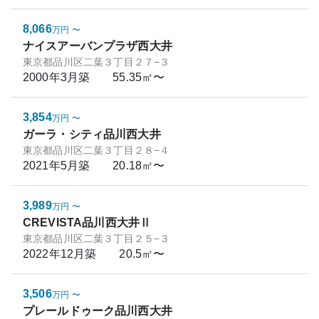
8,066
万円
〜
ナイスアーバンプラザ西大井
東京都品川区二葉３丁目２７−３
2000年3月
築
55.35㎡〜
3,854
万円
〜
ガーラ・シティ品川西大井
東京都品川区二葉３丁目２８−４
2021年5月
築
20.18㎡〜
3,989
万円
〜
CREVISTA品川西大井Ⅱ
東京都品川区二葉３丁目２５−３
2022年12月
築
20.5㎡〜
3,506
万円
〜
プレールドゥーク品川西大井