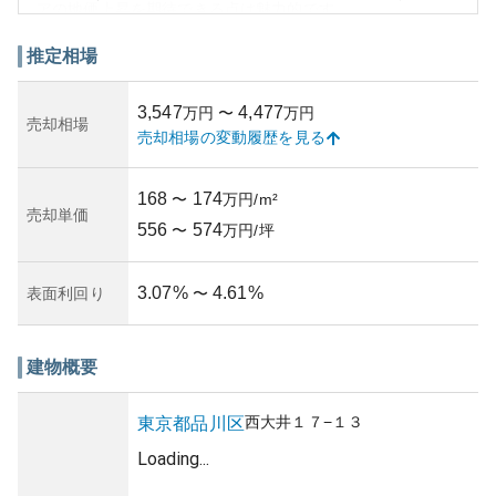
アの地価上昇を期待できる点は魅力的です。
周辺環境は静かで、公共交通機関や商業施設が充実してお
り、大井町や品川駅へのアクセスも便利です。このため、
推定相場
生活利便性が高く、家族世帯や単身者にも適しています。
しかし、購入にあたっては都心に近いことから、地価の変
3,547
4,477
万円
〜
万円
動リスクや税金負担などの所有リスクが伴います。
売却相場
売却相場の変動履歴を見る
外観はモダンで洗練されたデザインを採用しており、街の
景観にも調和しています。なお、物件やその管理状況に関
して特に問題が報告されていないことも挙げられ、購入候
168
174
〜
万円/m²
補として安心感を持つことができるでしょう。
売却単価
556
574
〜
万円/坪
3.07
%
4.61
%
表面利回り
〜
建物概要
西大井
１７−１３
東京都
品川区
Loading...