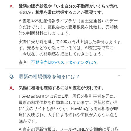
近隣の販売状況や「いま自分の不動産がいくらで売れ
A.
るのか」相場を常に把握することが重要です。
AI査定や不動産情報ライブラリ（国土交通省）のデー
タだけでなく、複数会社の査定根拠を比較し、売却検
討の判断材料にしましょう。
実際に売り時を逃して400万円以上損した事例もありま
す。売るかどうか迷っている間は、AI査定等で常に
「今現在」の相場感を把握しておきましょう。
参考：
不動産売却のベストタイミングは？
Q.
最新の相場価格を知るには？
気軽に相場を確認するにはAI査定が便利です。
A.
HowMaのAI査定は週に1度、周辺の取引事例を元に、
最新の相場価格を自動算出しています。更新頻度が月
に1度のサイトも多いなか、HowMaなら周辺相場が即
座に反映され、人手による遅れや主観が入らない点も
強みです。
AI査定の更新情報は、メールやLINEで定期的に受け取