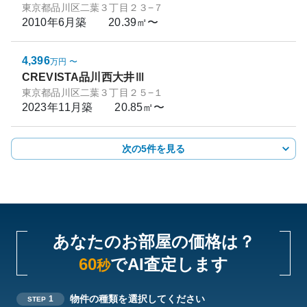
東京都品川区二葉３丁目２３−７
2010年6月
築
20.39㎡〜
4,396
万円
〜
CREVISTA品川西大井Ⅲ
東京都品川区二葉３丁目２５−１
2023年11月
築
20.85㎡〜
次の5件を見る
あなたのお部屋の価格は？
60
でAI査定します
秒
物件の種類を選択してください
1
STEP