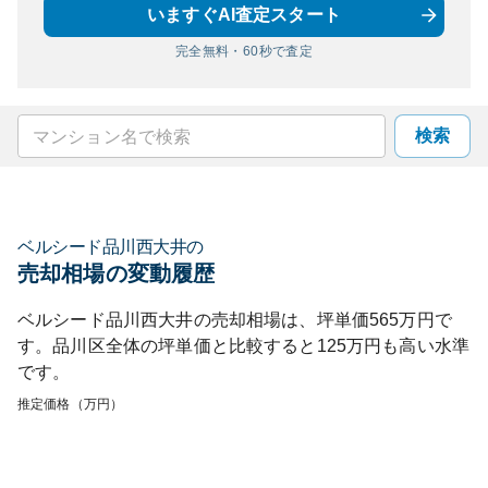
いますぐAI査定スタート
完全無料・60秒で査定
検索
ベルシード品川西大井
の
売却相場の変動履歴
ベルシード品川西大井
の売却相場は、坪単価
565
万円で
す。
品川区
全体の坪単価と比較すると
125
万円も
高い
水準
です。
推定価格（万円）