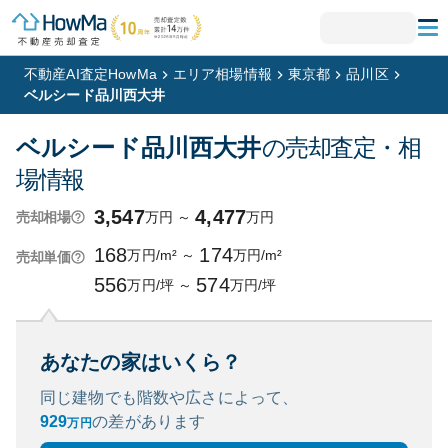
不動産AI査定HowMa
エリア相場情報
東京都
品川区
ベルシード品川西大井
ベルシード品川西大井
の売却査定・相
場情報
3,547
4,477
万円
～
万円
売却相場
168
174
万円/m²
～
万円/m²
売却単価
556
574
万円/坪
～
万円/坪
あなたの家はいくら？
同じ建物でも階数や広さによって、
929
の
差があります
万円