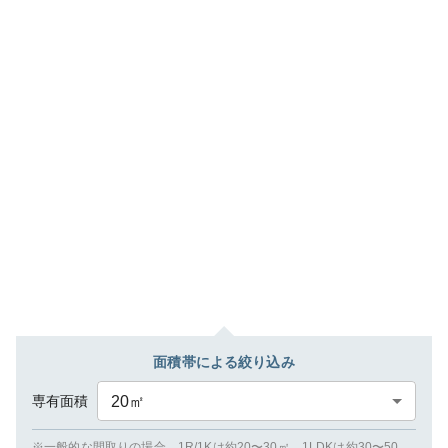
面積帯による絞り込み
専有面積
20
㎡
※一般的な間取りの場合、1R/1Kは約20〜30㎡、1LDKは約30〜50