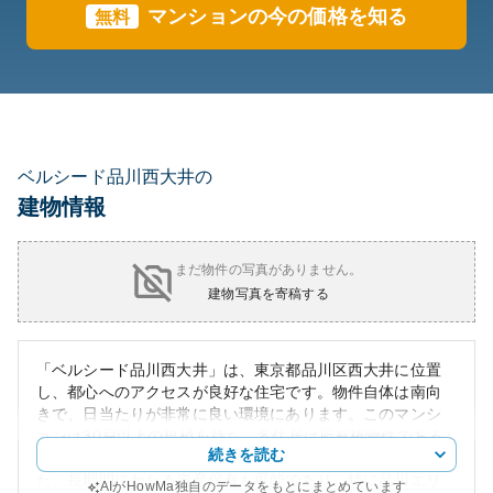
マンションの今の価格を知る
無料
ベルシード品川西大井の
建物情報
まだ物件の写真がありません。
建物写真を寄稿する
「ベルシード品川西大井」は、東京都品川区西大井に位置
し、都心へのアクセスが良好な住宅です。物件自体は南向
きで、日当たりが非常に良い環境にあります。このマンシ
ョンは30戸以上の規模を持ち、各住居は所有権物件である
続きを読む
ため、不動産の資産価値は安定しやすいと言えます。ま
た、長期間にわたる資産保有も可能であり、特に品川エリ
AIがHowMa独自のデータをもとにまとめています