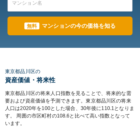
マンションの今の価格を知る
無料
東京都品川区の
資産価値・将来性
東京都
品川区
の将来人口指数を見ることで、将来的な需
要および資産価値を予測できます。
東京都
品川区
の将来
人口は
2020
年を100とした場合、30年後に
110.1
となりま
す。
周囲の市区町村の
108.6
と比べて
高い
指数となって
います。