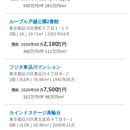
930
万円/坪
281
万円/m²
ルーブル戸越公園2番館
東京都品川区豊町５丁目１−１５
2階 | 1K | 19.71m² | 2001年04月
2,180
万円
2026年08月
売出
366
万円/坪
111
万円/m²
フジタ東品川マンション
東京都品川区東品川４丁目８−２
1階 | 3LDK | 76.88m² | 1981年05月
7,500
万円
2026年08月
売出
322
万円/坪
98
万円/m²
カインドステージ高輪台
東京都品川区東五反田４丁目５−１
8階 | 2LDK | 56.88m² | 2000年11月