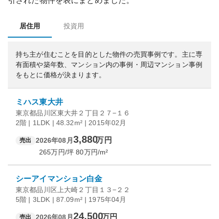
引された物件を表にまとめました。
居住用
投資用
持ち主が住むことを目的とした物件の売買事例です。
主に専
有面積や築年数、マンション内の事例・周辺マンション事例
をもとに価格が決まります。
ミハス東大井
東京都品川区東大井２丁目２７−１６
2階 | 1LDK | 48.32m² | 2015年02月
3,880
万円
2026年08月
売出
265
万円/坪
80
万円/m²
シーアイマンション白金
東京都品川区上大崎２丁目１３−２２
5階 | 3LDK | 87.09m² | 1975年04月
24,500
万円
2026年08月
売出