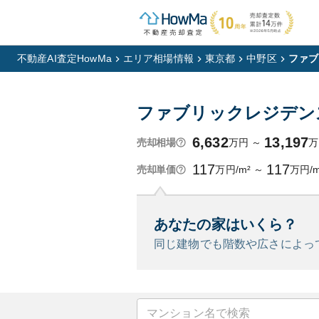
不動産AI査定HowMa
エリア相場情報
東京都
中野区
ファブ
ファブリックレジデン
6,632
13,197
万円
～
万
売却相場
117
117
万円/m²
～
万円/m
売却単価
あなたの家はいくら？
同じ建物でも階数や広さによっ