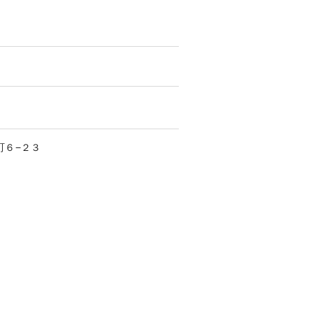
町
６−２３