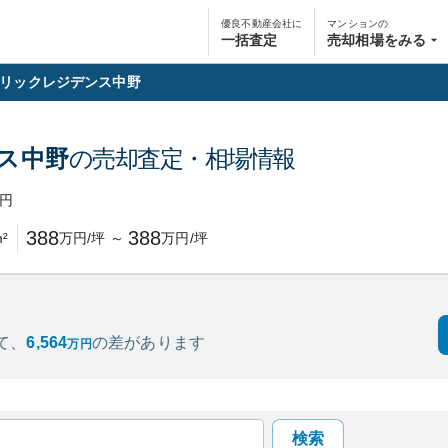
優良不動産会社に
マンションの
一括査定
売却相場をみる
リックレジデンス中野
ス中野
の売却査定・相場情報
円
388
388
²
万円/坪
～
万円/坪
て、
6,564
の
差があります
万円
検索