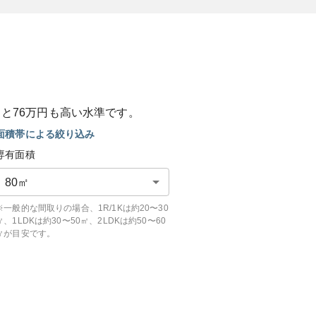
ると
76
万円も
高い
水準です。
面積帯による絞り込み
専有面積
80
㎡
※一般的な間取りの場合、1R/1Kは約20〜30
㎡、1LDKは約30〜50㎡、2LDKは約50〜60
㎡が目安です。