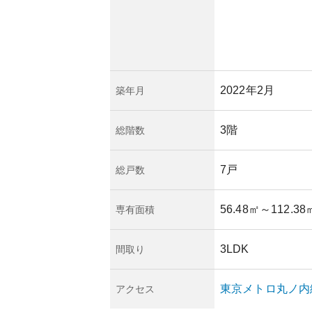
あります。適切な管
所有リスクも比較的
2022年2月
築年月
3階
総階数
7戸
総戸数
56.48㎡
～112.38
専有面積
3LDK
間取り
東京メトロ丸ノ内
アクセス