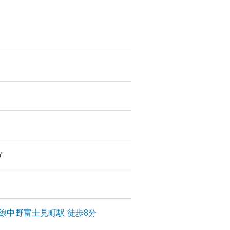
㎡
線
中野富士見町
駅
徒歩8分