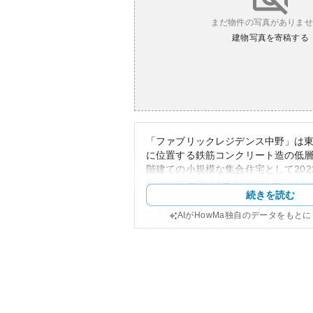
まだ物件の写真がありませ
建物写真を寄稿する
「ファブリックレジデンス中野」は
に位置する鉄筋コンクリート造の低層
階建ての小規模な集合住宅として202
した。総戸数は7戸と少数住戸でプラ
続きを読む
た設計になっています。専有面積は89.4
㎡と定められており、広々とした空
AIがHowMa独自のデータをもと
す。外観はモダンで洗練されており
調和を図りつつ高級感を醸し出して
周辺環境は住宅街が広がり、静かな
最寄りには商業施設や公園なども控
便性も確保されています。資産性の
が浅いため比較的高い価値を持ち、
期待されますが、総戸数が少ないた