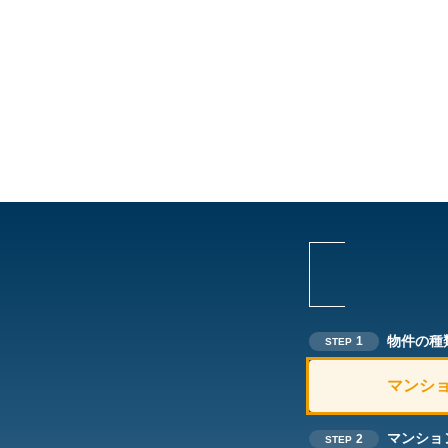
物件の種
1
STEP
マンシ
マンショ
2
STEP