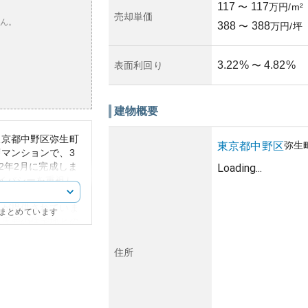
117
117
〜
万円/m²
売却単価
ん。
388
388
〜
万円/坪
3.22
%
4.82
%
表面利回り
〜
建物概要
東京都中野区弥生町
弥生
東京都
中野区
マンションで、3
2年2月に完成しま
Loading...
イバシーを重視し
8㎡から112.38
間が提供されていま
にまとめています
、周囲の住宅地との
います。
住環境が特徴です。
住所
えており、生活の利
観点からは、築年数
今後も良好な管理が
め流動性は低く、売