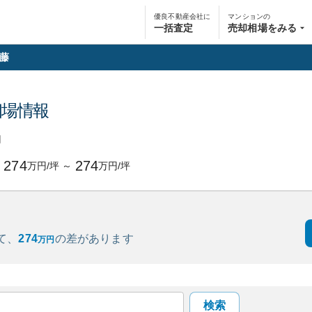
優良不動産会社に
マンションの
一括査定
売却相場をみる
藤
相場情報
円
274
274
万円/坪
～
万円/坪
て、
274
の
差があります
万円
検索