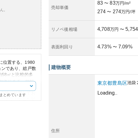
83
83
〜
万円/m²
売却単価
ん。
274
274
〜
万円/坪
4,708
5,754
リノベ後相場
万円
〜
4.73
%
7.09
%
表面利回り
〜
位置する、1980
建物概要
ョンであり、総戸数
約58㎡と比較的多
りがあります。外観
池袋
東京都
豊島区
的なデザインが特徴
Loading...
い立地に位置してお
にまとめています
関の充実が大きな魅
動に左右されるもの
う地理的な条件が支
0年以上経過してい
クは考慮すべきで
ともあり、管理費や
住所
る可能性がありま