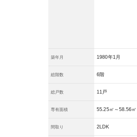
、老朽化や周辺開発
が出ることが考えら
1980年1月
築年月
6階
総階数
11戸
総戸数
55.25㎡
～58.56㎡
専有面積
2LDK
間取り