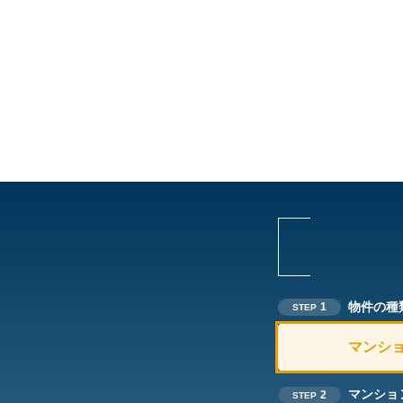
物件の種
1
STEP
マンシ
マンショ
2
STEP