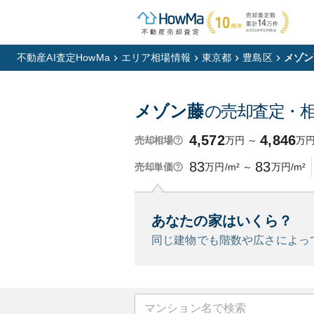
不動産AI査定HowMa
エリア相場情報
東京都
豊島区
メゾン
メゾン藤
の売却査定・
4,572
4,846
万円
～
万
売却相場
83
83
万円/m²
～
万円/m²
売却単価
あなたの家はいくら？
同じ建物でも階数や広さによっ