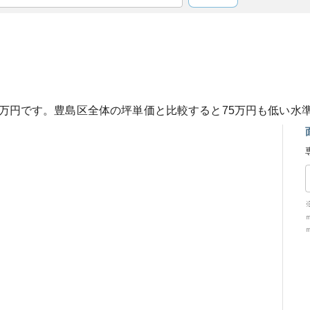
万円です。
豊島区
全体の坪単価と比較すると
75
万円も
低い
水