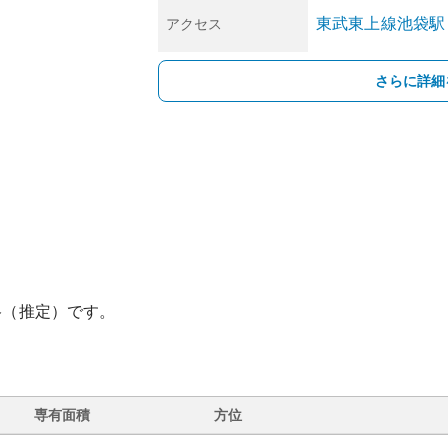
東武東上線
池袋
駅
アクセス
さらに詳細
格（推定）です。
専有面積
方位