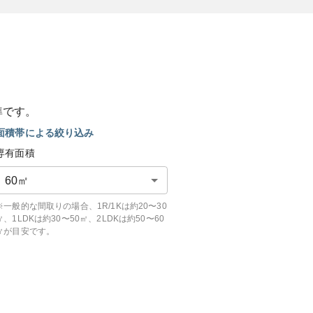
準です。
面積帯による絞り込み
専有面積
60
㎡
※一般的な間取りの場合、1R/1Kは約20〜30
㎡、1LDKは約30〜50㎡、2LDKは約50〜60
㎡が目安です。