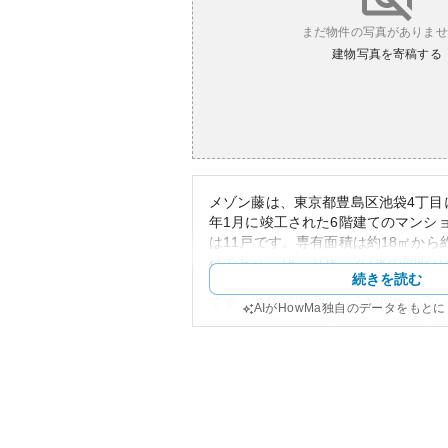
まだ物件の写真がありませ
建物写真を寄稿する
メゾン藤は、東京都豊島区池袋4丁目に
年1月に竣工された6階建てのマンシ
は11戸です。専有面積は約18㎡から
様であり、1K、1DK、2LDKの間取
続きを読む
は、建築年代特有のシンプルで実用
です。池袋駅周辺という利便性の高
AIがHowMa独自のデータをもと
り、商業施設や飲食店、公共交通機
力です。資産価値として、市場の変
の、池袋エリアの中心地に近いとい
持されています。しかし、築年数が4
るため、耐震性や建物の老朽化リス
す。また、総戸数が11戸と少ないこ
修繕費用の負担が相対的に大きくな