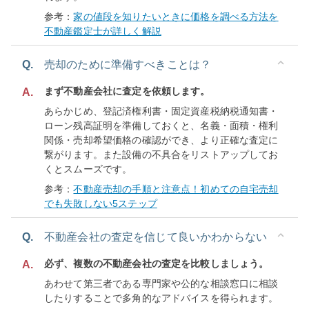
参考：
家の値段を知りたいときに価格を調べる方法を
不動産鑑定士が詳しく解説
Q.
売却のために準備すべきことは？
まず不動産会社に査定を依頼します。
A.
あらかじめ、登記済権利書・固定資産税納税通知書・
ローン残高証明を準備しておくと、名義・面積・権利
関係・売却希望価格の確認ができ、より正確な査定に
繋がります。また設備の不具合をリストアップしてお
くとスムーズです。
参考：
不動産売却の手順と注意点！初めての自宅売却
でも失敗しない5ステップ
Q.
不動産会社の査定を信じて良いかわからない
必ず、複数の不動産会社の査定を比較しましょう。
A.
あわせて第三者である専門家や公的な相談窓口に相談
したりすることで多角的なアドバイスを得られます。