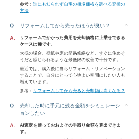
参考：
誰にも知られず自宅の相場価格を調べる究極の
方法
Q.
リフォームしてから売ったほうが良い？
リフォームでかかった費用を売却価格に上乗せできる
A.
ケースは稀です。
大抵の場合、壁紙や床の簡易修繕など、すぐに住めそ
うだと感じられるような最低限の改善で十分です。
最近では、購入後に自らリフォーム・リノベーション
することで、自分にとって心地よい空間にしたい人も
増えています。
参考：
リフォームしてから売ると売却額は高くなる？
Q.
売却した時に手元に残る金額をシミュレーシ
ョンしたい
AI査定を使っておおよその手残り金額を算出できま
A.
す。