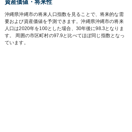
資産価値・将来性
沖縄県
沖縄市
の将来人口指数を見ることで、将来的な需
要および資産価値を予測できます。
沖縄県
沖縄市
の将来
人口は
2020
年を100とした場合、30年後に
98.3
となりま
す。
周囲の市区町村の
97.9
と比べて
ほぼ同じ
指数となっ
ています。