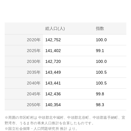
総人口(人)
指数
2020
年
142,752
100.0
2025
年
141,402
99.1
2030
年
142,720
100.0
2035
年
143,449
100.5
2040
年
143,441
100.5
2045
年
142,436
99.8
2050
年
140,354
98.3
※周囲の市区町村は
中頭郡北中城村、中頭郡北谷町、中頭郡嘉手納町、宜
野湾市、うるま市
の将来人口推計を合算したものです。
※国立社会保障・人口問題研究所 推計 より。