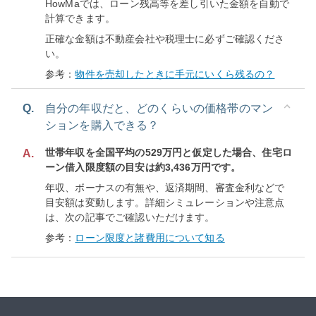
HowMaでは、ローン残高等を差し引いた金額を自動で
計算できます。
正確な金額は不動産会社や税理士に必ずご確認くださ
い。
参考：
物件を売却したときに手元にいくら残るの？
Q.
自分の年収だと、どのくらいの価格帯のマン
ションを購入できる？
世帯年収を全国平均の529万円と仮定した場合、住宅ロ
A.
ーン借入限度額の目安は約3,436万円です。
年収、ボーナスの有無や、返済期間、審査金利などで
目安額は変動します。詳細シミュレーションや注意点
は、次の記事でご確認いただけます。
参考：
ローン限度と諸費用について知る