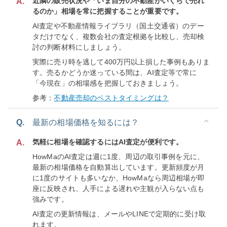
近隣の販売状況や「いま自分の不動産がいくらで売れ
A.
るのか」相場を常に把握することが重要です。
AI査定や不動産情報ライブラリ（国土交通省）のデー
タだけでなく、複数会社の査定根拠を比較し、売却検
討の判断材料にしましょう。
実際に売り時を逃して400万円以上損した事例もありま
す。売るかどうか迷っている間は、AI査定等で常に
「今現在」の相場感を把握しておきましょう。
参考：
不動産売却のベストタイミングは？
Q.
最新の相場価格を知るには？
気軽に相場を確認するにはAI査定が便利です。
A.
HowMaのAI査定は週に1度、周辺の取引事例を元に、
最新の相場価格を自動算出しています。更新頻度が月
に1度のサイトも多いなか、HowMaなら周辺相場が即
座に反映され、人手による遅れや主観が入らない点も
強みです。
AI査定の更新情報は、メールやLINEで定期的に受け取
れます。