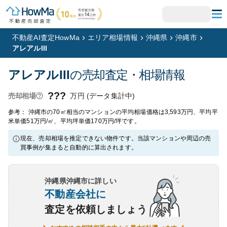
不動産AI査定HowMa
エリア相場情報
沖縄県
沖縄市
アレアルIII
アレアルIII
の売却査定・相場情報
???
万円 (データ集計中)
売却相場
参考： 沖縄市の70㎡相当のマンションの平均相場価格は3,593万円、平均平
米単価51万円/㎡、平均坪単価170万円/坪です。
現在、売却相場を推定できない物件です。当該マンションや周辺の売
買事例が集まると自動的に算出されます。
沖縄県沖縄市
に詳しい
不動産会社に
査定を依頼しましょう