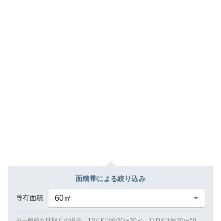
面積帯による絞り込み
専有面積
60
㎡
※一般的な間取りの場合、1R/1Kは約20〜30㎡、1LDKは約30〜50