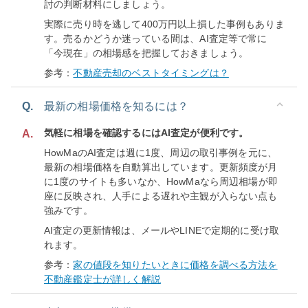
討の判断材料にしましょう。
実際に売り時を逃して400万円以上損した事例もありま
す。売るかどうか迷っている間は、AI査定等で常に
「今現在」の相場感を把握しておきましょう。
参考：
不動産売却のベストタイミングは？
Q.
最新の相場価格を知るには？
気軽に相場を確認するにはAI査定が便利です。
A.
HowMaのAI査定は週に1度、周辺の取引事例を元に、
最新の相場価格を自動算出しています。更新頻度が月
に1度のサイトも多いなか、HowMaなら周辺相場が即
座に反映され、人手による遅れや主観が入らない点も
強みです。
AI査定の更新情報は、メールやLINEで定期的に受け取
れます。
参考：
家の値段を知りたいときに価格を調べる方法を
不動産鑑定士が詳しく解説