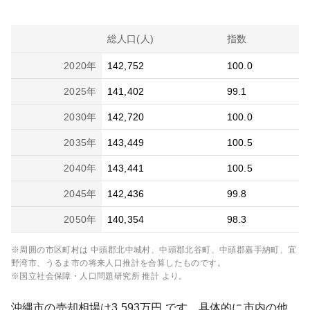
総人口(人)
指数
2020
年
142,752
100.0
2025
年
141,402
99.1
2030
年
142,720
100.0
2035
年
143,449
100.5
2040
年
143,441
100.5
2045
年
142,436
99.8
2050
年
140,354
98.3
※周囲の市区町村は
中頭郡北中城村、中頭郡北谷町、中頭郡嘉手納町、宜
野湾市、うるま市
の将来人口推計を合算したものです。
※国立社会保障・人口問題研究所 推計 より。
沖縄市
の売却相場は
3,593
万円 です。具体的に市内の他