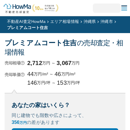
不動産AI査定HowMa
エリア相場情報
沖縄県
沖縄市
プレミアムコート住吉
プレミアムコート住吉
の売却査定・相
場情報
2,712
3,067
万円
～
万円
売却相場
44
46
万円/m²
～
万円/m²
売却単価
146
153
万円/坪
～
万円/坪
あなたの家はいくら？
同じ建物でも階数や広さによって、
356
の
差があります
万円