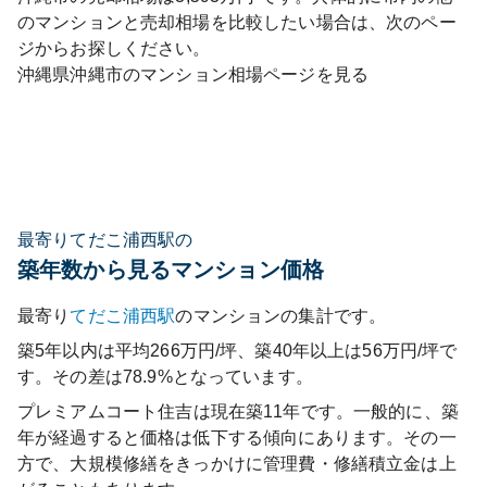
のマンションと売却相場を比較したい場合は、次のペー
ジからお探しください。
沖縄県
沖縄市
のマンション相場ページを見る
最寄りてだこ浦西駅の
築年数から見るマンション価格
最寄り
てだこ浦西
駅
のマンションの集計です。
築5年以内は平均266万円/坪、築40年以上は56万円/坪で
す。その差は78.9%となっています。
プレミアムコート住吉
は現在築
11
年です。一般的に、築
年が経過すると価格は低下する傾向にあります。その一
方で、大規模修繕をきっかけに管理費・修繕積立金は上