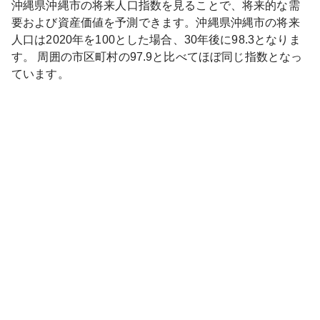
沖縄県
沖縄市
の将来人口指数を見ることで、将来的な需
要および資産価値を予測できます。
沖縄県
沖縄市
の将来
人口は
2020
年を100とした場合、30年後に
98.3
となりま
す。
周囲の市区町村の
97.9
と比べて
ほぼ同じ
指数となっ
ています。