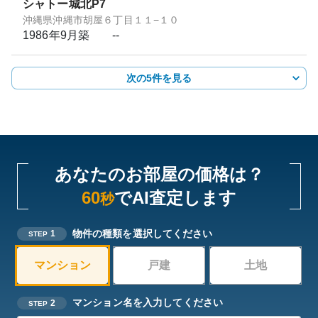
シャトー城北P7
沖縄県沖縄市胡屋６丁目１１−１０
1986年9月
築
--
次の5件を見る
あなたのお部屋の価格は？
60
でAI査定します
秒
物件の種類を選択してください
1
STEP
マンション
戸建
土地
マンション名を入力してください
2
STEP