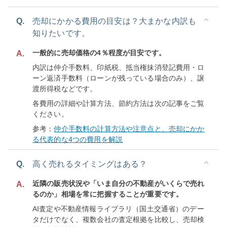
Q.
売却にかかる費用の目安は？大まかな内訳も
知りたいです。
一般的に売却価格の4％程度が目安です。
A.
内訳は仲介手数料、印紙税、抵当権抹消登記費用・ロ
ーン返済手数料（ローンが残っている場合のみ）、譲
渡所得税などです。
各費用の詳細や計算方法、節約方法は次の記事をご覧
ください。
参考：
仲介手数料の計算方法や注意点と、売却にかか
る代表的な4つの費用を解説
Q.
高く売れるタイミングはある？
近隣の販売状況や「いま自分の不動産がいくらで売れ
A.
るのか」相場を常に把握することが重要です。
AI査定や不動産情報ライブラリ（国土交通省）のデー
タだけでなく、複数会社の査定根拠を比較し、売却検