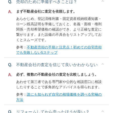
Q.
売却のために準備すべきことは？
まず不動産会社に査定を依頼します。
A.
あらかじめ、登記済権利書・固定資産税納税通知書・
ローン残高証明を準備しておくと、名義・面積・権利
関係・売却希望価格の確認ができ、より正確な査定に
繋がります。また設備の不具合をリストアップしてお
くとスムーズです。
参考：
不動産売却の手順と注意点！初めての自宅売却
でも失敗しない5ステップ
Q.
不動産会社の査定を信じて良いかわからない
必ず、複数の不動産会社の査定を比較しましょう。
A.
あわせて第三者である専門家や公的な相談窓口に相談
したりすることで多角的なアドバイスを得られます。
参考：
誰にも知られず自宅の相場価格を調べる究極の
方法
Q.
リフォームしてから売ったほうが良い？