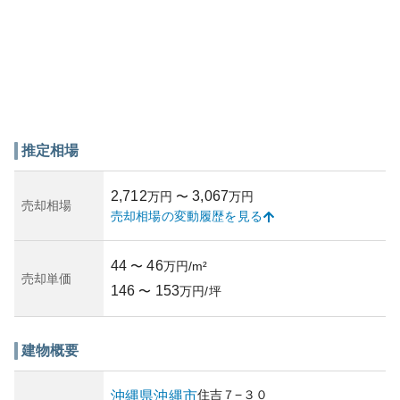
推定相場
2,712
3,067
万円
〜
万円
売却相場
売却相場の変動履歴を見る
44
46
〜
万円/m²
売却単価
146
153
〜
万円/坪
建物概要
住吉
７−３０
沖縄県
沖縄市