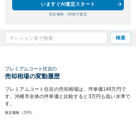
いますぐAI査定スタート
完全無料・60秒で査定
検索
プレミアムコート住吉
の
売却相場の変動履歴
プレミアムコート住吉
の売却相場は、坪単価
149
万円で
す。
沖縄市
全体の坪単価と比較すると
3
万円も
低い
水準で
す。
推定価格（万円）