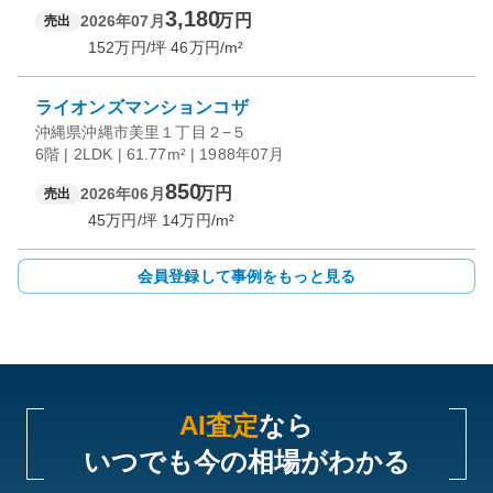
3,180
万円
2026年07月
売出
152
万円/坪
46
万円/m²
ライオンズマンションコザ
沖縄県沖縄市美里１丁目２−５
6階 | 2LDK | 61.77m² | 1988年07月
850
万円
2026年06月
売出
45
万円/坪
14
万円/m²
会員登録して事例をもっと見る
AI査定
なら
いつでも今の相場がわかる