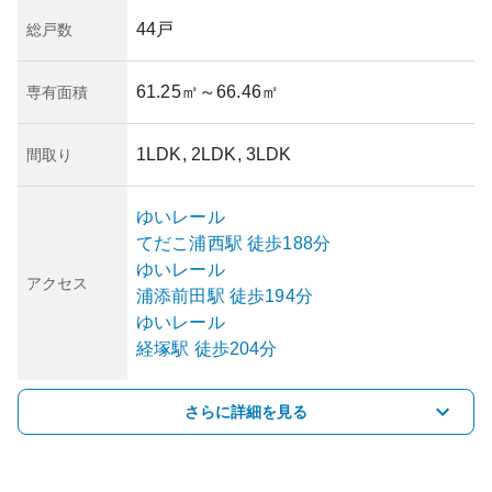
44戸
総戸数
61.25㎡
～66.46㎡
専有面積
1LDK, 2LDK, 3LDK
間取り
ゆいレール
てだこ浦西
駅
徒歩188分
ゆいレール
アクセス
浦添前田
駅
徒歩194分
ゆいレール
経塚
駅
徒歩204分
さらに詳細を見る