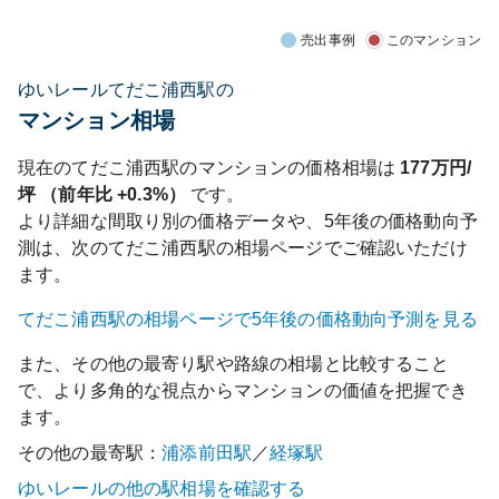
売出事例
このマンション
ゆいレールてだこ浦西駅の
マンション相場
現在の
てだこ浦西
駅のマンションの価格相場は
177
万円/
坪 （前年比
+0.3%
）
です。
より詳細な間取り別の価格データや、5年後の価格動向予
測は、次の
てだこ浦西
駅の相場ページでご確認いただけ
ます。
てだこ浦西
駅の相場ページで5年後の価格動向予測を見る
また、その他の最寄り駅や路線の相場と比較すること
で、より多角的な視点からマンションの価値を把握でき
ます。
その他の最寄駅：
浦添前田
駅
／
経塚
駅
ゆいレール
の他の駅相場を確認する