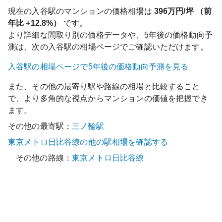
現在の
入谷
駅のマンションの価格相場は
396
万円/坪 （前
年比
+12.8%
）
です。
より詳細な間取り別の価格データや、5年後の価格動向予
測は、次の
入谷
駅の相場ページでご確認いただけます。
入谷
駅の相場ページで5年後の価格動向予測を見る
また、その他の最寄り駅や路線の相場と比較すること
で、より多角的な視点からマンションの価値を把握でき
ます。
その他の最寄駅：
三ノ輪
駅
東京メトロ日比谷線
の他の駅相場を確認する
その他の路線：
東京メトロ日比谷線