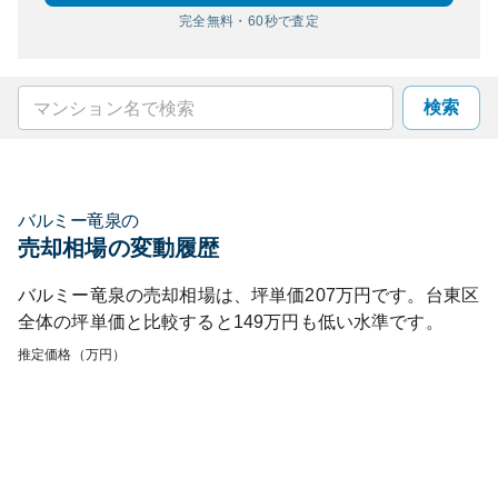
完全無料・60秒で査定
検索
バルミー竜泉
の
売却相場の変動履歴
バルミー竜泉
の売却相場は、坪単価
207
万円です。
台東区
全体の坪単価と比較すると
149
万円も
低い
水準です。
推定価格（万円）