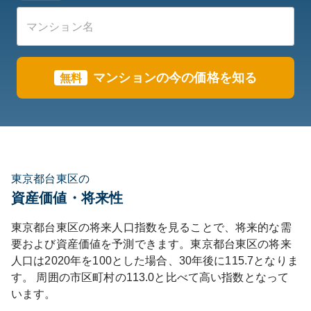
マンションの今の価格を知る
無料
東京都台東区の
資産価値・将来性
東京都
台東区
の将来人口指数を見ることで、将来的な需
要および資産価値を予測できます。
東京都
台東区
の将来
人口は
2020
年を100とした場合、30年後に
115.7
となりま
す。
周囲の市区町村の
113.0
と比べて
高い
指数となって
います。