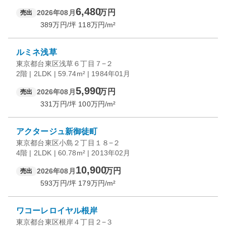
6,480
万円
2026年08月
売出
389
万円/坪
118
万円/m²
ルミネ浅草
東京都台東区浅草６丁目７−２
2階 | 2LDK | 59.74m² | 1984年01月
5,990
万円
2026年08月
売出
331
万円/坪
100
万円/m²
アクタージュ新御徒町
東京都台東区小島２丁目１８−２
4階 | 2LDK | 60.78m² | 2013年02月
10,900
万円
2026年08月
売出
593
万円/坪
179
万円/m²
ワコーレロイヤル根岸
東京都台東区根岸４丁目２−３