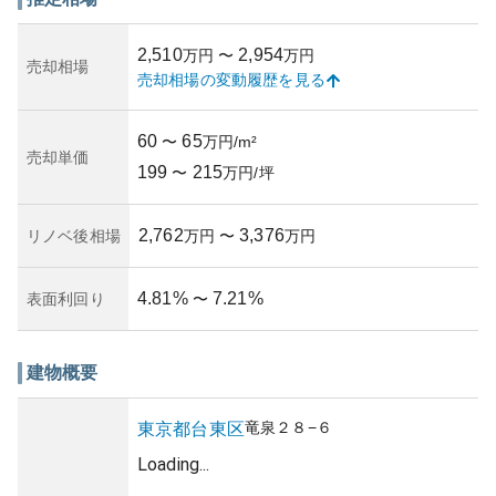
際の１つの要因となります。所有リスクとしては、老朽化
やメンテナンスにかかる費用が増加する可能性がありま
2,510
2,954
万円
〜
万円
す。管理状況次第で今後の維持費用が大きく変動するた
売却相場
売却相場の変動履歴を見る
め、しっかりと確認することが重要です。都市の中での落
ち着いた居住空間を提供してくれる魅力的なマンションで
あると言えるでしょう。
60
65
〜
万円/m²
売却単価
199
215
〜
万円/坪
2,762
3,376
リノベ後相場
万円
〜
万円
4.81
%
7.21
%
表面利回り
〜
建物概要
竜泉
２８−６
東京都
台東区
Loading...