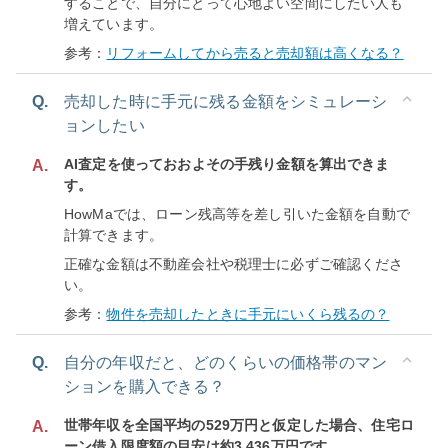
することで、自分にとって心地よい空間にしたい人も
増えています。
参考：
リフォームしてから売ると売却額は高くなる？
Q.
売却した時に手元に残る金額をシミュレーシ
ョンしたい
AI査定を使っておおよその手残り金額を算出できま
A.
す。
HowMaでは、ローン残高等を差し引いた金額を自動で
計算できます。
正確な金額は不動産会社や税理士に必ずご確認くださ
い。
参考：
物件を売却したときに手元にいくら残るの？
Q.
自分の年収だと、どのくらいの価格帯のマン
ションを購入できる？
世帯年収を全国平均の529万円と仮定した場合、住宅ロ
A.
ーン借入限度額の目安は約3,436万円です。