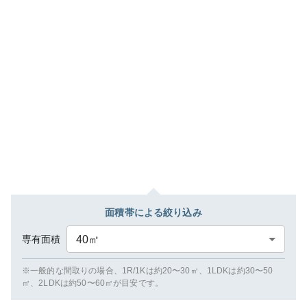
面積帯による絞り込み
専有面積
40
㎡
※一般的な間取りの場合、1R/1Kは約20〜30㎡、1LDKは約30〜50
㎡、2LDKは約50〜60㎡が目安です。