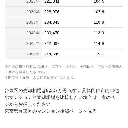
2025
年
221,041
104.5
2030
年
228,076
107.9
2035
年
234,343
110.8
2040
年
239,478
113.3
2045
年
242,867
114.9
2050
年
244,549
115.7
※周囲の市区町村は
墨田区、文京区、荒川区、千代田区、中央区
の将来人
口推計を合算したものです。
※国立社会保障・人口問題研究所 推計 より。
台東区
の売却相場は
9,507
万円 です。具体的に市内の他
のマンションと売却相場を比較したい場合は、次のペー
ジからお探しください。
東京都
台東区
のマンション相場ページを見る