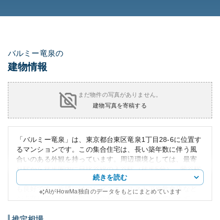
バルミー竜泉の
建物情報
まだ物件の写真がありません。
建物写真を寄稿する
「バルミー竜泉」は、東京都台東区竜泉1丁目28-6に位置す
るマンションです。この集合住宅は、長い築年数に伴う風
合いのある外観を持っています。周辺環境としては、最寄
り駅から徒歩圏内に日比谷線の入谷駅（徒歩5分）、鶯谷駅
続きを読む
（徒歩15分）、浅草駅（徒歩20分）があり、交通アクセス
も良好です。近隣にはコンビニエンスストアや飲食店など
AIがHowMa独自のデータをもとにまとめています
が点在しており、都市生活の利便性も確保されています。
資産性に関しては、東京都心部にあることがポジティブに
作用しますが、築年数が進んでいる場合は価値を考慮する
推定相場