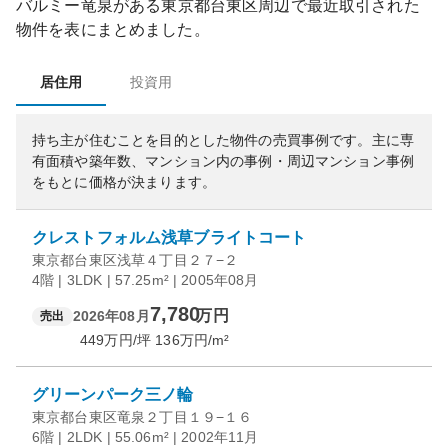
バルミー竜泉
がある
東京都
台東区
周辺で最近取引された
物件を表にまとめました。
居住用
投資用
持ち主が住むことを目的とした物件の売買事例です。
主に専
有面積や築年数、マンション内の事例・周辺マンション事例
をもとに価格が決まります。
クレストフォルム浅草ブライトコート
東京都台東区浅草４丁目２７−２
4階 | 3LDK | 57.25m² | 2005年08月
7,780
万円
2026年08月
売出
449
万円/坪
136
万円/m²
グリーンパーク三ノ輪
東京都台東区竜泉２丁目１９−１６
6階 | 2LDK | 55.06m² | 2002年11月