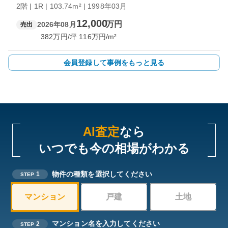
2階 | 1R | 103.74m² | 1998年03月
12,000
万円
2026年08月
売出
382
万円/坪
116
万円/m²
会員登録して事例をもっと見る
AI査定
なら
いつでも今の相場がわかる
物件の種類を選択してください
1
STEP
マンション
戸建
土地
マンション名を入力してください
2
STEP