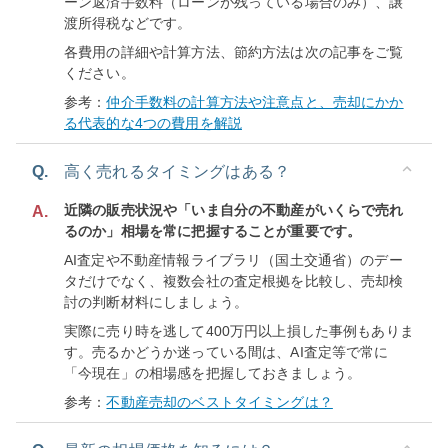
ーン返済手数料（ローンが残っている場合のみ）、譲
渡所得税などです。
各費用の詳細や計算方法、節約方法は次の記事をご覧
ください。
参考：
仲介手数料の計算方法や注意点と、売却にかか
る代表的な4つの費用を解説
Q.
高く売れるタイミングはある？
近隣の販売状況や「いま自分の不動産がいくらで売れ
A.
るのか」相場を常に把握することが重要です。
AI査定や不動産情報ライブラリ（国土交通省）のデー
タだけでなく、複数会社の査定根拠を比較し、売却検
討の判断材料にしましょう。
実際に売り時を逃して400万円以上損した事例もありま
す。売るかどうか迷っている間は、AI査定等で常に
「今現在」の相場感を把握しておきましょう。
参考：
不動産売却のベストタイミングは？