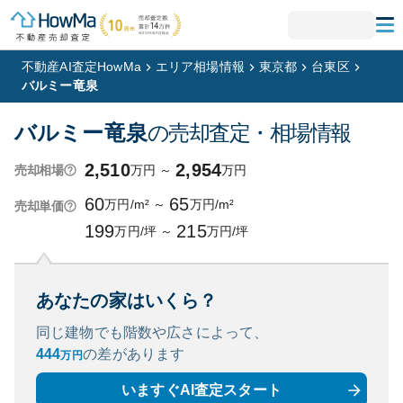
不動産AI査定HowMa
エリア相場情報
東京都
台東区
バルミー竜泉
バルミー竜泉
の売却査定・相場情報
2,510
2,954
万円
～
万円
売却相場
60
65
万円/m²
～
万円/m²
売却単価
199
215
万円/坪
～
万円/坪
あなたの家はいくら？
同じ建物でも階数や広さによって、
444
の
差があります
万円
いますぐAI査定スタート