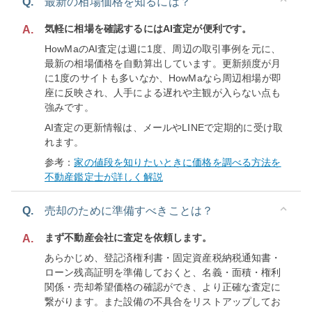
Q.
最新の相場価格を知るには？
気軽に相場を確認するにはAI査定が便利です。
A.
HowMaのAI査定は週に1度、周辺の取引事例を元に、
最新の相場価格を自動算出しています。更新頻度が月
に1度のサイトも多いなか、HowMaなら周辺相場が即
座に反映され、人手による遅れや主観が入らない点も
強みです。
AI査定の更新情報は、メールやLINEで定期的に受け取
れます。
参考：
家の値段を知りたいときに価格を調べる方法を
不動産鑑定士が詳しく解説
Q.
売却のために準備すべきことは？
まず不動産会社に査定を依頼します。
A.
あらかじめ、登記済権利書・固定資産税納税通知書・
ローン残高証明を準備しておくと、名義・面積・権利
関係・売却希望価格の確認ができ、より正確な査定に
繋がります。また設備の不具合をリストアップしてお