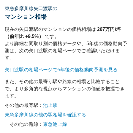
東急多摩川線矢口渡駅の
マンション相場
現在の
矢口渡
駅のマンションの価格相場は
267
万円/坪
（前年比
+9.5%
）
です。
より詳細な間取り別の価格データや、5年後の価格動向予
測は、次の
矢口渡
駅の相場ページでご確認いただけま
す。
矢口渡
駅の相場ページで5年後の価格動向予測を見る
また、その他の最寄り駅や路線の相場と比較すること
で、より多角的な視点からマンションの価値を把握でき
ます。
その他の最寄駅：
池上
駅
東急多摩川線
の他の駅相場を確認する
その他の路線：
東急池上線