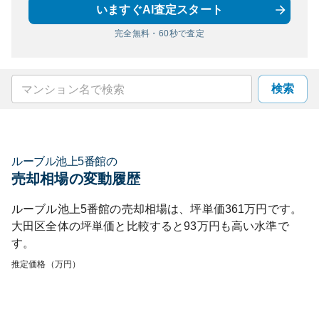
いますぐAI査定スタート
完全無料・60秒で査定
検索
ルーブル池上5番館
の
売却相場の変動履歴
ルーブル池上5番館
の売却相場は、坪単価
361
万円です。
大田区
全体の坪単価と比較すると
93
万円も
高い
水準で
す。
推定価格（万円）