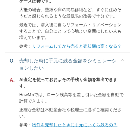
ケースは稀です。
大抵の場合、壁紙や床の簡易修繕など、すぐに住めそ
うだと感じられるような最低限の改善で十分です。
最近では、購入後に自らリフォーム・リノベーション
することで、自分にとって心地よい空間にしたい人も
増えています。
参考：
リフォームしてから売ると売却額は高くなる？
Q.
売却した時に手元に残る金額をシミュレーシ
ョンしたい
AI査定を使っておおよその手残り金額を算出できま
A.
す。
HowMaでは、ローン残高等を差し引いた金額を自動で
計算できます。
正確な金額は不動産会社や税理士に必ずご確認くださ
い。
参考：
物件を売却したときに手元にいくら残るの？