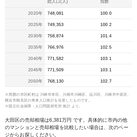
総人口(人)
指数
2020
年
748,081
100.0
2025
年
749,353
100.2
2030
年
758,874
101.4
2035
年
766,976
102.5
2040
年
771,582
103.1
2045
年
771,509
103.1
2050
年
768,130
102.7
※周囲の市区町村は
川崎市幸区、川崎市川崎区、品川区、川崎市中原区、
横浜市鶴見区
の将来人口推計を合算したものです。
※国立社会保障・人口問題研究所 推計 より。
大田区
の売却相場は
6,381
万円 です。具体的に市内の他
のマンションと売却相場を比較したい場合は、次のペー
ジからお探しください。