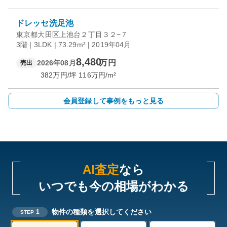
ドレッセ洗足池
東京都大田区上池台２丁目３２−７
3階 | 3LDK | 73.29m² | 2019年04月
8,480
万円
2026年08月
売出
382
万円/坪
116
万円/m²
会員登録して事例をもっと見る
AI査定
なら
いつでも今の相場がわかる
物件の種類を選択してください
1
STEP