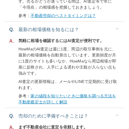
す。売るかどうか迷っている間は、AI査定等で常に
「今現在」の相場感を把握しておきましょう。
参考：
不動産売却のベストタイミングは？
Q.
最新の相場価格を知るには？
気軽に相場を確認するにはAI査定が便利です。
A.
HowMaのAI査定は週に1度、周辺の取引事例を元に、
最新の相場価格を自動算出しています。更新頻度が月
に1度のサイトも多いなか、HowMaなら周辺相場が即
座に反映され、人手による遅れや主観が入らない点も
強みです。
AI査定の更新情報は、メールやLINEで定期的に受け取
れます。
参考：
家の値段を知りたいときに価格を調べる方法を
不動産鑑定士が詳しく解説
Q.
売却のために準備すべきことは？
まず不動産会社に査定を依頼します。
A.