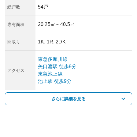
54戸
総戸数
20.25㎡
～40.5㎡
専有面積
1K, 1R, 2DK
間取り
東急多摩川線
矢口渡
駅
徒歩8分
アクセス
東急池上線
池上
駅
徒歩9分
さらに詳細を見る