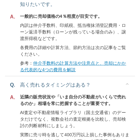
知りたいです。
一般的に売却価格の4％程度が目安です。
A.
内訳は仲介手数料、印紙税、抵当権抹消登記費用・ロ
ーン返済手数料（ローンが残っている場合のみ）、譲
渡所得税などです。
各費用の詳細や計算方法、節約方法は次の記事をご覧
ください。
参考：
仲介手数料の計算方法や注意点と、売却にかか
る代表的な4つの費用を解説
Q.
高く売れるタイミングはある？
近隣の販売状況や「いま自分の不動産がいくらで売れ
A.
るのか」相場を常に把握することが重要です。
AI査定や不動産情報ライブラリ（国土交通省）のデー
タだけでなく、複数会社の査定根拠を比較し、売却検
討の判断材料にしましょう。
実際に売り時を逃して400万円以上損した事例もありま