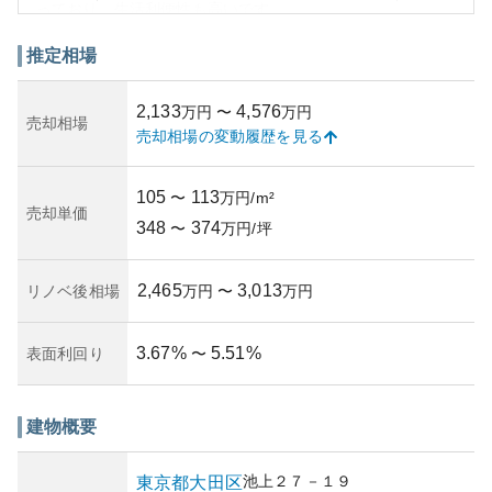
っており、生活利便性も高いです。
建物の外観はシンプルでモダンなデザインが印象的で、街
並みと調和しており、居住者に洗練された印象を与えま
推定相場
す。資産性に関しては、都心部へのアクセスが比較的容易
な点や駅からの利便性も手伝って、中長期的に安定した価
2,133
4,576
万円
〜
万円
値を保つ可能性があります。
売却相場
売却相場の変動履歴を見る
しかしながら、集中的な住宅地であるため、周辺開発リス
クや人口減少などの社会的影響が資産価値に影響を与える
可能性も否定できません。所有リスクとしては、管理体制
105
113
〜
万円/m²
が不明な場合やメンテナンス状況に依存するため、購入前
売却単価
348
374
の確認は必須でしょう。全体的に、住環境と資産性のバラ
〜
万円/坪
ンスが取れた物件といえるでしょう。
2,465
3,013
リノベ後相場
万円
〜
万円
3.67
%
5.51
%
表面利回り
〜
建物概要
池上
２７－１９
東京都
大田区