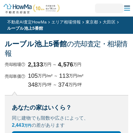
不動産AI査定HowMa
エリア相場情報
東京都
大田区
ルーブル池上5番館
ルーブル池上5番館
の売却査定・相場情
報
2,133
4,576
万円
～
万円
売却相場
105
113
万円/m²
～
万円/m²
売却単価
348
374
万円/坪
～
万円/坪
あなたの家はいくら？
同じ建物でも階数や広さによって、
2,443
の
差があります
万円