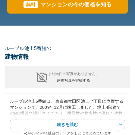
マンションの今の価格を知る
無料
ルーブル池上5番館の
建物情報
まだ物件の写真がありません。
建物写真を寄稿する
ルーブル池上5番館は、東京都大田区池上七丁目に位置する
マンションで、2009年12月に竣工しました。地上4階建て
のRC構造で設計されており、耐震性や耐火性に優れた建物
です。このマンションは、静かな住宅街に立地し、近くに
続きを読む
は池上本門寺や複数の公園があり、リラックスした環境を
提供します。周辺には商業施設や医療機関、教育施設も整
AIがHowMa独自のデータをもとにまとめています