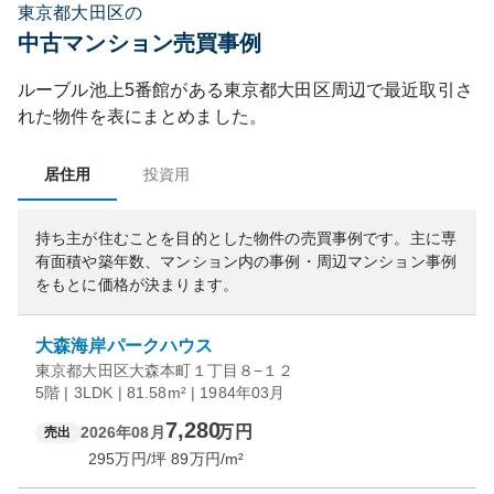
東京都大田区の
中古マンション売買事例
ルーブル池上5番館
がある
東京都
大田区
周辺で最近取引さ
れた物件を表にまとめました。
居住用
投資用
持ち主が住むことを目的とした物件の売買事例です。
主に専
有面積や築年数、マンション内の事例・周辺マンション事例
をもとに価格が決まります。
大森海岸パークハウス
東京都大田区大森本町１丁目８−１２
5階 | 3LDK | 81.58m² | 1984年03月
7,280
万円
2026年08月
売出
295
万円/坪
89
万円/m²