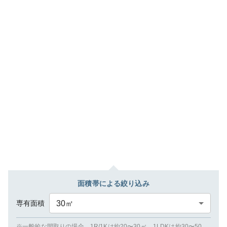
面積帯による絞り込み
専有面積
30
㎡
※一般的な間取りの場合、1R/1Kは約20〜30㎡、1LDKは約30〜50