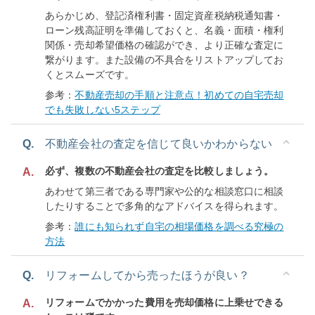
あらかじめ、登記済権利書・固定資産税納税通知書・
ローン残高証明を準備しておくと、名義・面積・権利
関係・売却希望価格の確認ができ、より正確な査定に
繋がります。また設備の不具合をリストアップしてお
くとスムーズです。
参考：
不動産売却の手順と注意点！初めての自宅売却
でも失敗しない5ステップ
Q.
不動産会社の査定を信じて良いかわからない
必ず、複数の不動産会社の査定を比較しましょう。
A.
あわせて第三者である専門家や公的な相談窓口に相談
したりすることで多角的なアドバイスを得られます。
参考：
誰にも知られず自宅の相場価格を調べる究極の
方法
Q.
リフォームしてから売ったほうが良い？
リフォームでかかった費用を売却価格に上乗せできる
A.