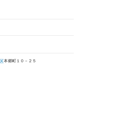
本郷町
１０－２５
区