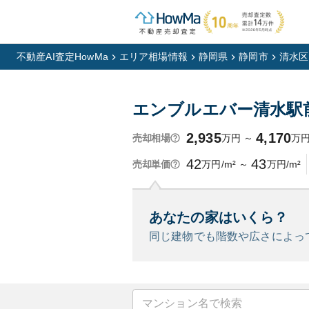
不動産AI査定HowMa
エリア相場情報
静岡県
静岡市
清水区
エンブルエバー清水駅
2,935
4,170
万円
～
万
売却相場
42
43
万円/m²
～
万円/m²
売却単価
あなたの家はいくら？
同じ建物でも階数や広さによっ