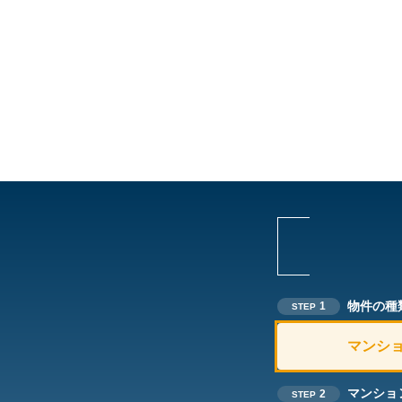
物件の種
1
STEP
マンシ
マンショ
2
STEP