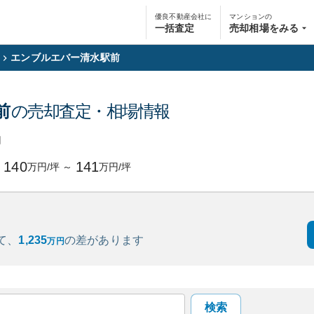
優良不動産会社に
マンションの
一括査定
売却相場をみる
エンブルエバー清水駅前
前
の売却査定・相場情報
円
140
141
万円/坪
～
万円/坪
て、
1,235
の
差があります
万円
検索