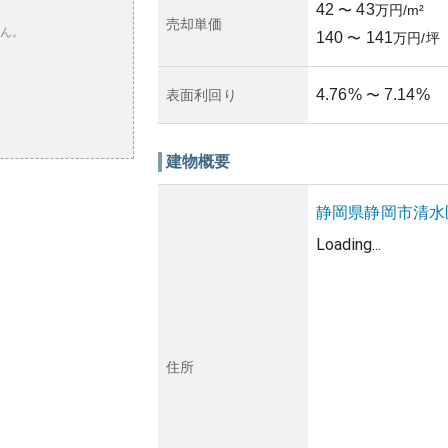
42
43
〜
万円/m²
売却単価
ん。
140
141
〜
万円/坪
4.76
%
7.14
%
表面利回り
〜
建物概要
静岡県
静岡市清水
Loading...
住所