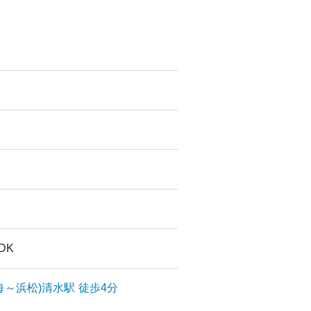
LDK
海～浜松)
清水
駅
徒歩4分