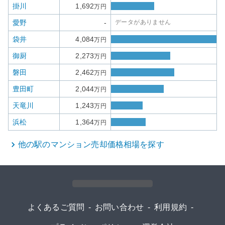
掛川
1,692
万円
愛野
-
データがありません
袋井
4,084
万円
御厨
2,273
万円
磐田
2,462
万円
豊田町
2,044
万円
天竜川
1,243
万円
浜松
1,364
万円
他の駅の
マンション
売却価格相場を探す
よくあるご質問
-
お問い合わせ
-
利用規約
-