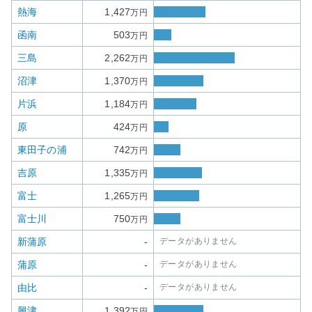
熱海
1,427
万円
函南
503
万円
三島
2,262
万円
沼津
1,370
万円
片浜
1,184
万円
原
424
万円
東田子の浦
742
万円
吉原
1,335
万円
富士
1,265
万円
富士川
750
万円
新蒲原
-
データがありません
蒲原
-
データがありません
由比
-
データがありません
興津
1,392
万円