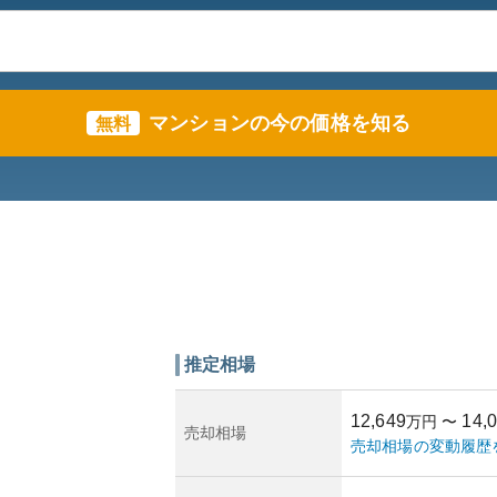
マンションの今の価格を知る
無料
推定相場
12,649
14,
万円
〜
売却相場
売却相場の変動履歴