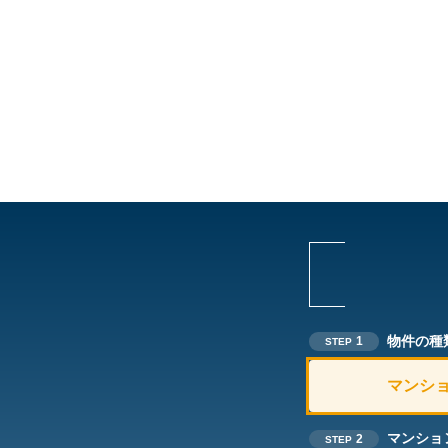
物件の種
1
STEP
マンシ
マンショ
2
STEP