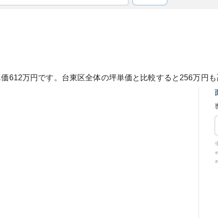
単価
612
万円です。
台東区
全体の坪単価と比較すると
256
万円も