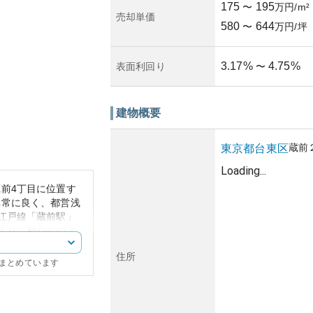
175
195
〜
万円/m²
売却単価
580
644
〜
万円/坪
3.17
%
4.75
%
表面利回り
〜
建物概要
蔵前
東京都
台東区
Loading...
前4丁目に位置す
非常に良く、都営浅
江戸線「蔵前駅」
より、都心へのア
ベートの活動がしや
住所
にまとめています
が際立ち、蔵前エリ
ンションは確かな施
パーによって開発さ