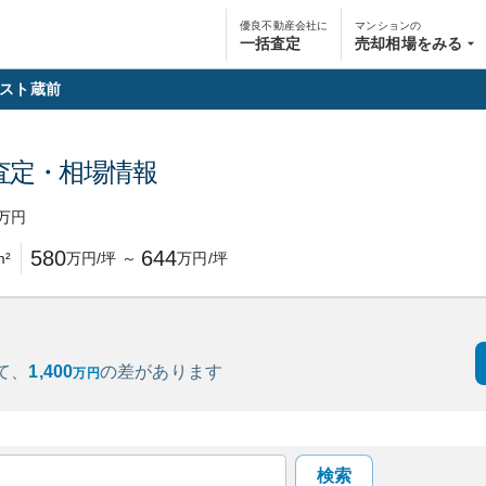
優良不動産会社に
マンションの
一括査定
売却相場をみる
スト蔵前
査定・相場情報
万円
580
644
m²
万円/坪
～
万円/坪
て、
1,400
の
差があります
万円
検索