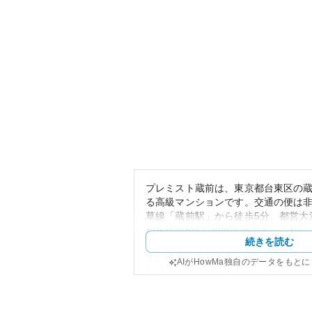
プレミスト蔵前は、東京都台東区の蔵
る高級マンションです。交通の便は
草線「蔵前駅」から徒歩5分、都営大
から徒歩6分で利用可能です。これに
続きを読む
クセスも容易で、ビジネスやプライ
すい環境にあります。
AIがHowMa独自のデータをもと
外観は、モダンで都会的なデザイン
アの風情と調和しています。このマ
工と品質を提供する大手ディベロッ