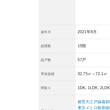
が再開発が進んでお
が期待できます。ま
エリアが充実してい
っています。
ており、耐震性能や
しっかりしているた
2021年8月
築年月
かし、不動産の特性
クがあるため、市場
15階
総階数
57戸
総戸数
32.75㎡
～72.1㎡
専有面積
1DK, 1LDK, 2LDK
間取り
都営大江戸線
蔵前
東京メトロ銀座線