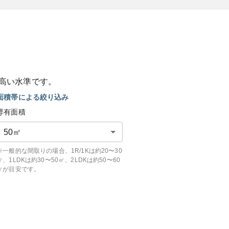
高い
水準です。
面積帯による絞り込み
専有面積
50
㎡
※一般的な間取りの場合、1R/1Kは約20〜30
㎡、1LDKは約30〜50㎡、2LDKは約50〜60
㎡が目安です。