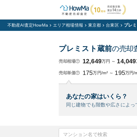
不動産AI査定HowMa
エリア相場情報
東京都
台東区
プレミ
プレミスト蔵前
の売却
12,649
14,049
万円
～
売却相場
175
195
万円/m²
～
万円/
売却単価
あなたの家はいくら？
同じ建物でも階数や広さによっ