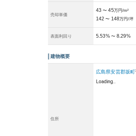
43
45
〜
万円/m²
売却単価
142
148
〜
万円/坪
5.53
%
8.29
%
表面利回り
〜
建物概要
広島県
安芸郡坂町
Loading...
住所