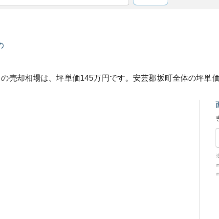
の
ト
の売却相場は、坪単価
145
万円です。
安芸郡坂町
全体の坪単