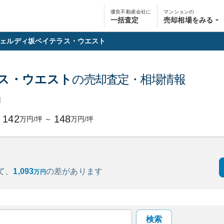
優良不動産会社に
マンションの
一括査定
売却相場をみる
ェルディ坂ベイテラス・ウエスト
ス・ウエスト
の売却査定・相場情報
円
142
148
万円/坪
～
万円/坪
て、
1,093
の
差があります
万円
検索