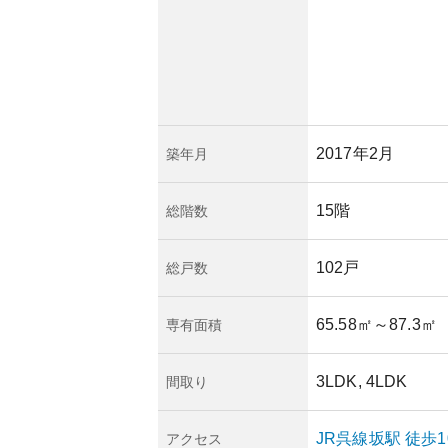
2017年2月
築年月
15階
総階数
102戸
総戸数
65.58㎡
～87.3㎡
専有面積
3LDK, 4LDK
間取り
JR呉線
坂
駅
徒歩1
アクセス