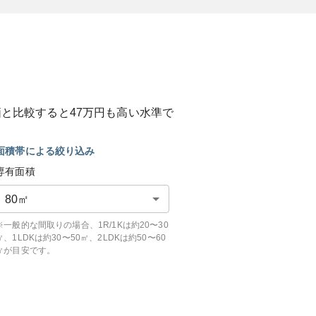
価と比較すると
47
万円も
高い
水準で
面積帯による絞り込み
専有面積
80
㎡
※一般的な間取りの場合、1R/1Kは約20〜30
㎡、1LDKは約30〜50㎡、2LDKは約50〜60
㎡が目安です。