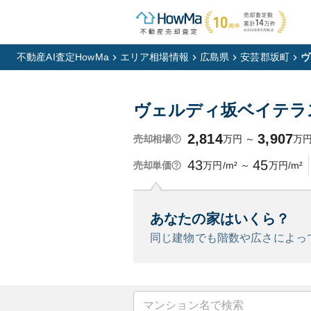
不動産AI査定HowMa
エリア相場情報
広島県
安芸郡坂町
ヴ
ヴェルディ坂ベイテラ
2,814
3,907
万円
～
万
売却相場
43
45
万円/m²
～
万円/m²
売却単価
あなたの家はいくら？
同じ建物でも階数や広さによっ