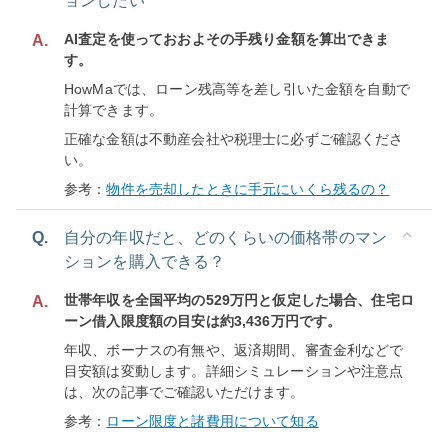
ョンしたい
AI査定を使っておおよその手残り金額を算出できま
A.
す。
HowMaでは、ローン残高等を差し引いた金額を自動で
計算できます。
正確な金額は不動産会社や税理士に必ずご確認くださ
い。
参考：
物件を売却したときに手元にいくら残るの？
Q.
自分の年収だと、どのくらいの価格帯のマン
ションを購入できる？
世帯年収を全国平均の529万円と仮定した場合、住宅ロ
A.
ーン借入限度額の目安は約3,436万円です。
年収、ボーナスの有無や、返済期間、審査金利などで
目安額は変動します。詳細シミュレーションや注意点
は、次の記事でご確認いただけます。
参考：
ローン限度と諸費用について知る