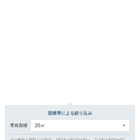
面積帯による絞り込み
専有面積
20
㎡
※一般的な間取りの場合、1R/1Kは約20〜30㎡、1LDKは約30〜50