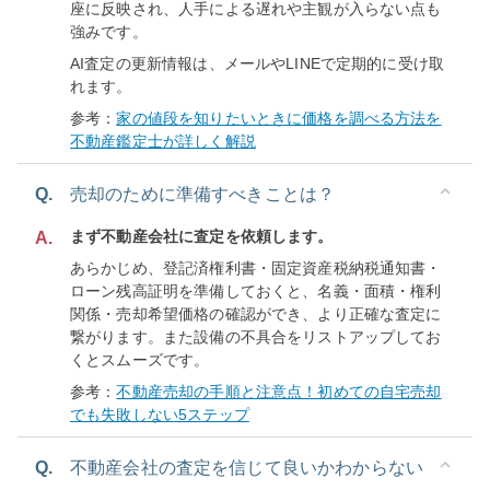
座に反映され、人手による遅れや主観が入らない点も
強みです。
AI査定の更新情報は、メールやLINEで定期的に受け取
れます。
参考：
家の値段を知りたいときに価格を調べる方法を
不動産鑑定士が詳しく解説
Q.
売却のために準備すべきことは？
まず不動産会社に査定を依頼します。
A.
あらかじめ、登記済権利書・固定資産税納税通知書・
ローン残高証明を準備しておくと、名義・面積・権利
関係・売却希望価格の確認ができ、より正確な査定に
繋がります。また設備の不具合をリストアップしてお
くとスムーズです。
参考：
不動産売却の手順と注意点！初めての自宅売却
でも失敗しない5ステップ
Q.
不動産会社の査定を信じて良いかわからない