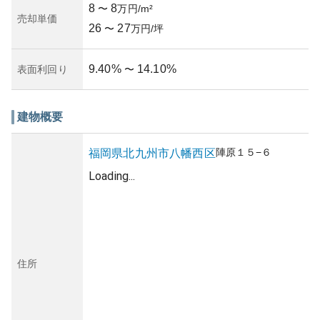
8
8
〜
万円/m²
売却単価
26
27
〜
万円/坪
9.40
%
14.10
%
表面利回り
〜
建物概要
陣原
１５−６
福岡県
北九州市八幡西区
Loading...
住所