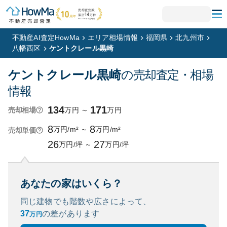
不動産AI査定HowMa
エリア相場情報
福岡県
北九州市
八幡西区
ケントクレール黒崎
ケントクレール黒崎
の売却査定・相場
情報
134
171
万円
～
万円
売却相場
8
8
万円/m²
～
万円/m²
売却単価
26
27
万円/坪
～
万円/坪
あなたの家はいくら？
同じ建物でも階数や広さによって、
37
の
差があります
万円