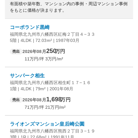
有面積や築年数、マンション内の事例・周辺マンション事例
をもとに価格が決まります。
コーポランド黒崎
福岡県北九州市八幡西区紅梅２丁目４−３３
5階 | 4LDK | 72.03m² | 1987年03月
250
万円
2026年08月
売出
11
万円/坪
3
万円/m²
サンパーク相生
福岡県北九州市八幡西区相生町１７−１６
1階 | 4LDK | 79m² | 2001年08月
1,698
万円
2026年08月
売出
71
万円/坪
21
万円/m²
ライオンズマンション皇后崎公園
福岡県北九州市八幡西区熊西２丁目３−１９
3階 | 1R | 22.68m² | 1991年11月