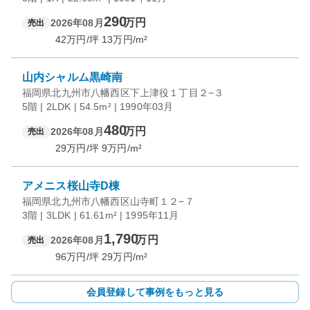
290
万円
2026年08月
売出
42
万円/坪
13
万円/m²
山内シャルム黒崎南
福岡県北九州市八幡西区下上津役１丁目２−３
5階 | 2LDK | 54.5m² | 1990年03月
480
万円
2026年08月
売出
29
万円/坪
9
万円/m²
アメニス桜山寺D棟
福岡県北九州市八幡西区山寺町１２−７
3階 | 3LDK | 61.61m² | 1995年11月
1,790
万円
2026年08月
売出
96
万円/坪
29
万円/m²
会員登録して事例をもっと見る