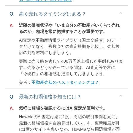
Q.
高く売れるタイミングはある？
近隣の販売状況や「いま自分の不動産がいくらで売れ
A.
るのか」相場を常に把握することが重要です。
AI査定や不動産情報ライブラリ（国土交通省）のデー
タだけでなく、複数会社の査定根拠を比較し、売却検
討の判断材料にしましょう。
実際に売り時を逃して400万円以上損した事例もありま
す。売るかどうか迷っている間は、AI査定等で常に
「今現在」の相場感を把握しておきましょう。
参考：
不動産売却のベストタイミングは？
Q.
最新の相場価格を知るには？
気軽に相場を確認するにはAI査定が便利です。
A.
HowMaのAI査定は週に1度、周辺の取引事例を元に、
最新の相場価格を自動算出しています。更新頻度が月
に1度のサイトも多いなか、HowMaなら周辺相場が即