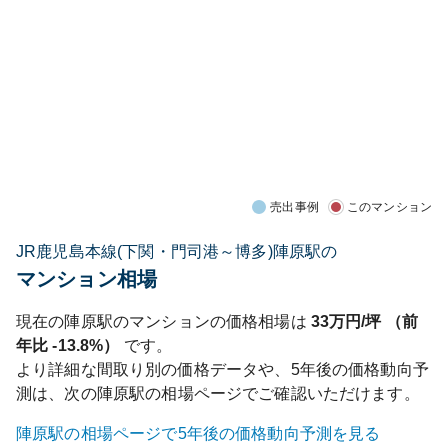
売出事例
このマンション
JR鹿児島本線(下関・門司港～博多)陣原駅の
マンション相場
現在の
陣原
駅のマンションの価格相場は
33
万円/坪 （前
年比
-13.8%
）
です。
より詳細な間取り別の価格データや、5年後の価格動向予
測は、次の
陣原
駅の相場ページでご確認いただけます。
陣原
駅の相場ページで5年後の価格動向予測を見る