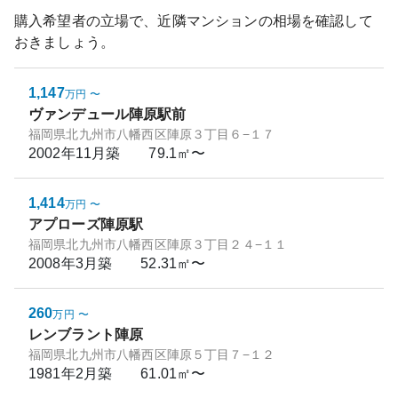
購入希望者の立場で、近隣マンションの相場を確認して
おきましょう。
1,147
万円
〜
ヴァンデュール陣原駅前
福岡県北九州市八幡西区陣原３丁目６−１７
2002年11月
築
79.1㎡〜
1,414
万円
〜
アプローズ陣原駅
福岡県北九州市八幡西区陣原３丁目２４−１１
2008年3月
築
52.31㎡〜
260
万円
〜
レンブラント陣原
福岡県北九州市八幡西区陣原５丁目７−１２
1981年2月
築
61.01㎡〜