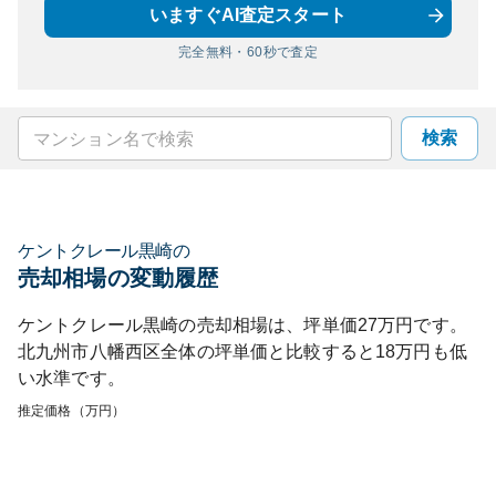
いますぐAI査定スタート
完全無料・60秒で査定
検索
ケントクレール黒崎
の
売却相場の変動履歴
ケントクレール黒崎
の売却相場は、坪単価
27
万円です。
北九州市八幡西区
全体の坪単価と比較すると
18
万円も
低
い
水準です。
推定価格（万円）