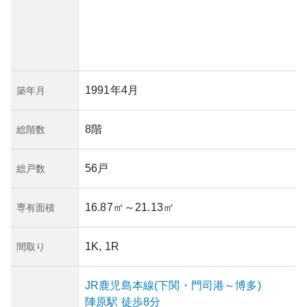
1991年4月
築年月
8階
総階数
56戸
総戸数
16.87㎡
～21.13㎡
専有面積
1K, 1R
間取り
JR鹿児島本線(下関・門司港～博多)
陣原
駅
徒歩8分