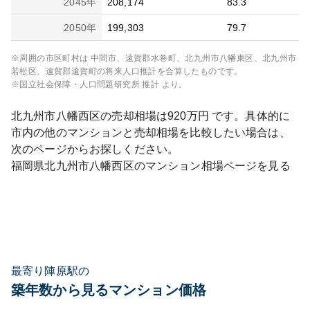
2045
年
208,174
83.3
2050
年
199,303
79.7
※周囲の市区町村は
中間市、遠賀郡水巻町、北九州市八幡東区、北九州市
若松区、遠賀郡遠賀町
の将来人口推計を合算したものです。
※国立社会保障・人口問題研究所 推計 より。
北九州市八幡西区
の売却相場は
920
万円 です。具体的に
市内の他のマンションと売却相場を比較したい場合は、
次のページからお探しください。
福岡県
北九州市八幡西区
のマンション相場ページを見る
最寄り陣原駅の
築年数から見るマンション価格