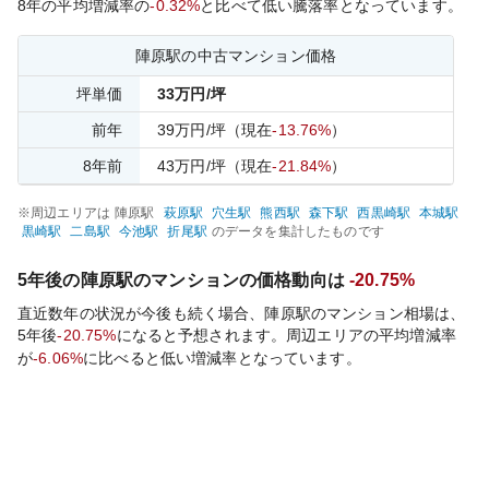
8
年の平均増減率の
-0.32%
と比べて
低い
騰落率となっています。
陣原
駅の中古マンション価格
坪単価
33
万円/坪
前年
39
万円/坪
（現在
-13.76%
）
8
年前
43
万円/坪
（現在
-21.84%
）
※周辺エリアは
陣原
駅
萩原
駅
穴生
駅
熊西
駅
森下
駅
西黒崎
駅
本城
駅
黒崎
駅
二島
駅
今池
駅
折尾
駅
のデータを集計したものです
5年後の
陣原
駅のマンションの価格動向は
-20.75%
直近数年の状況が今後も続く場合、
陣原
駅のマンション相場は、
5年後
-20.75%
になると予想されます。周辺エリアの平均増減率
が
-6.06%
に比べると
低い
増減率となっています。