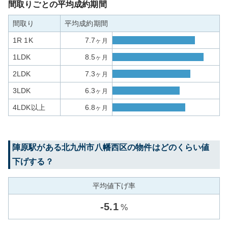
間取りごとの平均成約期間
間取り
平均成約期間
1R 1K
7.7
ヶ月
1LDK
8.5
ヶ月
2LDK
7.3
ヶ月
3LDK
6.3
ヶ月
4LDK以上
6.8
ヶ月
陣原
駅がある
北九州市八幡西区
の物件はどのくらい値
下げする？
平均値下げ率
-
5.1
%