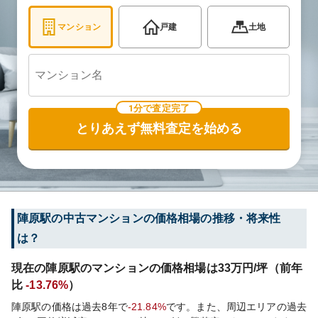
マンション
戸建
土地
1分で査定完了
とりあえず無料査定を始める
陣原
駅の中古マンションの価格相場の推移・将来性
は？
現在の
陣原
駅のマンションの価格相場は
33
万円/坪（前年
比
-13.76%
）
陣原
駅の価格は過去
8
年で
-21.84%
です。
また、周辺エリアの過去