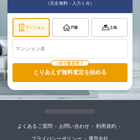
（完全無料・入力１分）
マンション
戸建
土地
1分で査定完了
とりあえず無料査定を始める
よくあるご質問
-
お問い合わせ
-
利用規約
-
プライバシーポリシー
-
運営会社