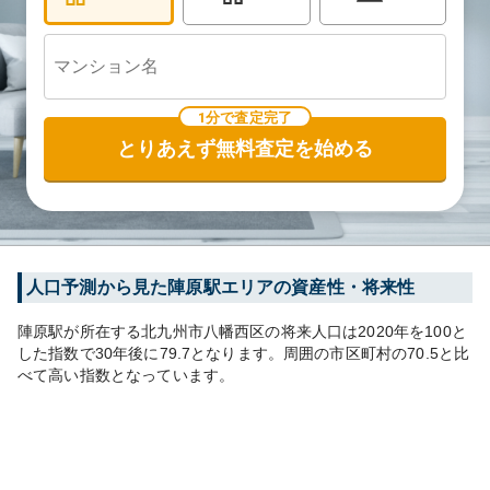
1分で査定完了
とりあえず無料査定を始める
人口予測から見た
陣原
駅エリアの資産性・将来性
陣原
駅が所在する
北九州市八幡西区
の将来人口は
2020
年を100と
した指数で30年後に
79.7
となります。
周囲の市区町村の
70.5
と比
べて
高い
指数となっています。