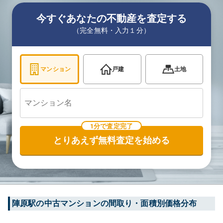
今すぐあなたの不動産を査定する
（完全無料・入力１分）
マンション
戸建
土地
1分で査定完了
とりあえず無料査定を始める
陣原
駅の中古マンションの間取り・面積別価格分布