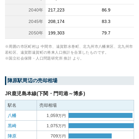
2040
年
217,223
86.9
2045
年
208,174
83.3
2050
年
199,303
79.7
※周囲の市区町村は
中間市、遠賀郡水巻町、北九州市八幡東区、北九州市
若松区、遠賀郡遠賀町
の将来人口推計を合算したものです。
※国立社会保障・人口問題研究所 推計 より。
陣原
駅周辺の売却相場
JR鹿児島本線(下関・門司港～博多)
駅名
売却相場
八幡
1,059
万円
黒崎
1,075
万円
陣原
709
万円