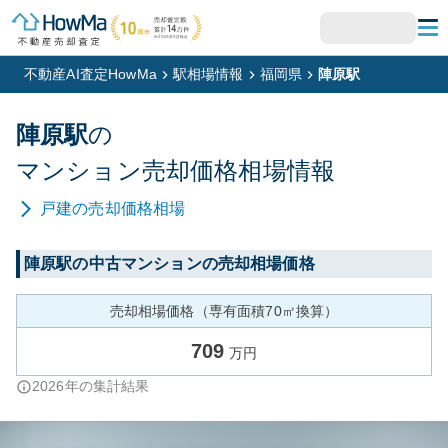
不動産AI査定HowMa
駅相場情報
福岡県
陣原駅
陣原
駅
の
マンション
売却価格相場情報
戸建
の売却価格相場
陣原
駅の中古マンションの売却相場価格
売却相場価格（専有面積70㎡換算）
709
万円
2026
年の集計結果