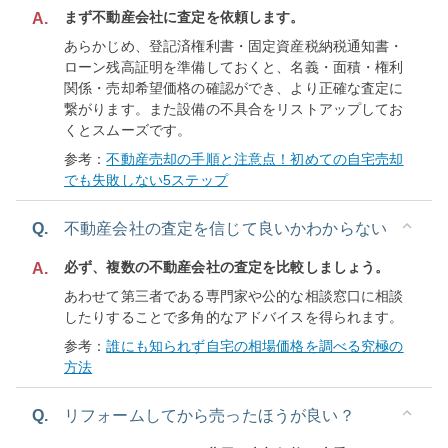
まず不動産会社に査定を依頼します。
A.
あらかじめ、登記済権利書・固定資産税納税通知書・
ローン残高証明を準備しておくと、名義・面積・権利
関係・売却希望価格の確認ができ、より正確な査定に
繋がります。また設備の不具合をリストアップしてお
くとスムーズです。
参考：
不動産売却の手順と注意点！初めての自宅売却
でも失敗しない5ステップ
Q.
不動産会社の査定を信じて良いかわからない
必ず、複数の不動産会社の査定を比較しましょう。
A.
あわせて第三者である専門家や公的な相談窓口に相談
したりすることで多角的なアドバイスを得られます。
参考：
誰にも知られず自宅の相場価格を調べる究極の
方法
Q.
リフォームしてから売ったほうが良い？