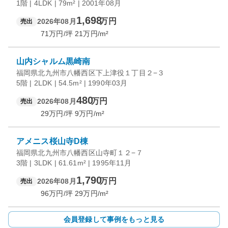
1階 | 4LDK | 79m² | 2001年08月
1,698
万円
2026年08月
売出
71
万円/坪
21
万円/m²
山内シャルム黒崎南
福岡県北九州市八幡西区下上津役１丁目２−３
5階 | 2LDK | 54.5m² | 1990年03月
480
万円
2026年08月
売出
29
万円/坪
9
万円/m²
アメニス桜山寺D棟
福岡県北九州市八幡西区山寺町１２−７
3階 | 3LDK | 61.61m² | 1995年11月
1,790
万円
2026年08月
売出
96
万円/坪
29
万円/m²
会員登録して事例をもっと見る