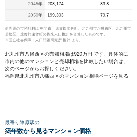
2045
年
208,174
83.3
2050
年
199,303
79.7
※周囲の市区町村は
中間市、遠賀郡水巻町、北九州市八幡東区、北九州市
若松区、遠賀郡遠賀町
の将来人口推計を合算したものです。
※国立社会保障・人口問題研究所 推計 より。
北九州市八幡西区
の売却相場は
920
万円 です。具体的に
市内の他のマンションと売却相場を比較したい場合は、
次のページからお探しください。
福岡県
北九州市八幡西区
のマンション相場ページを見る
最寄り陣原駅の
築年数から見るマンション価格