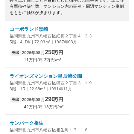
持ち主が住むことを目的とした物件の売買事例です。
主に専
有面積や築年数、マンション内の事例・周辺マンション事例
をもとに価格が決まります。
コーポランド黒崎
福岡県北九州市八幡西区紅梅２丁目４−３３
5階 | 4LDK | 72.03m² | 1987年03月
250
万円
2026年08月
売出
11
万円/坪
3
万円/m²
ライオンズマンション皇后崎公園
福岡県北九州市八幡西区熊西２丁目３−１９
3階 | 1R | 22.68m² | 1991年11月
290
万円
2026年08月
売出
42
万円/坪
13
万円/m²
サンパーク相生
福岡県北九州市八幡西区相生町１７−１６