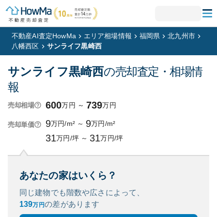
不動産AI査定HowMa
エリア相場情報
福岡県
北九州市
八幡西区
サンライフ黒崎西
サンライフ黒崎西
の売却査定・相場情
報
600
739
万円
～
万円
売却相場
9
9
万円/m²
～
万円/m²
売却単価
31
31
万円/坪
～
万円/坪
あなたの家はいくら？
同じ建物でも階数や広さによって、
139
の
差があります
万円