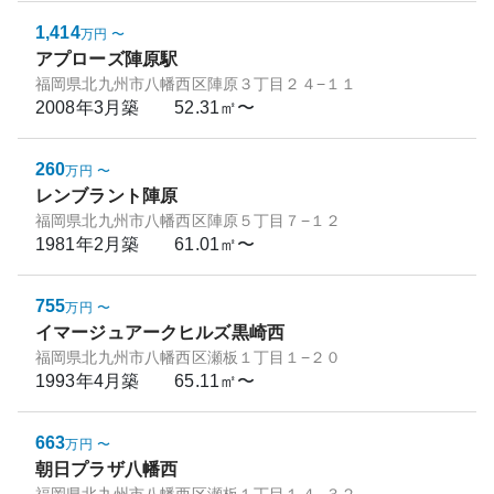
1,414
万円
〜
アプローズ陣原駅
福岡県北九州市八幡西区陣原３丁目２４−１１
2008年3月
築
52.31㎡〜
260
万円
〜
レンブラント陣原
福岡県北九州市八幡西区陣原５丁目７−１２
1981年2月
築
61.01㎡〜
755
万円
〜
イマージュアークヒルズ黒崎西
福岡県北九州市八幡西区瀬板１丁目１−２０
1993年4月
築
65.11㎡〜
663
万円
〜
朝日プラザ八幡西