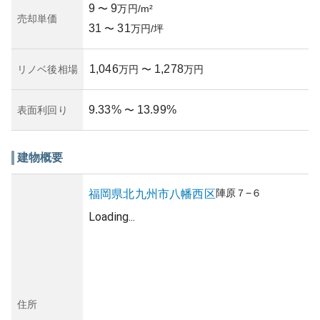
9
9
〜
万円/m²
売却単価
31
31
〜
万円/坪
1,046
1,278
リノベ後相場
万円
〜
万円
9.33
%
13.99
%
表面利回り
〜
建物概要
陣原
７−６
福岡県
北九州市八幡西区
Loading...
住所