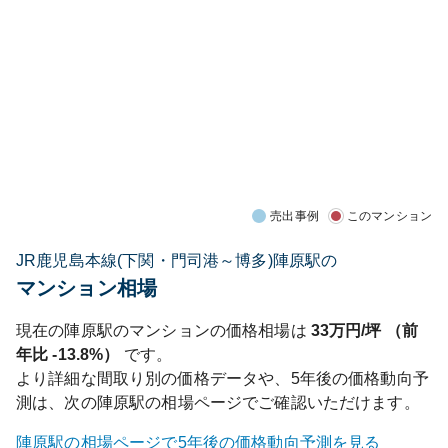
売出事例
このマンション
JR鹿児島本線(下関・門司港～博多)陣原駅の
マンション相場
現在の
陣原
駅のマンションの価格相場は
33
万円/坪 （前
年比
-13.8%
）
です。
より詳細な間取り別の価格データや、5年後の価格動向予
測は、次の
陣原
駅の相場ページでご確認いただけます。
陣原
駅の相場ページで5年後の価格動向予測を見る