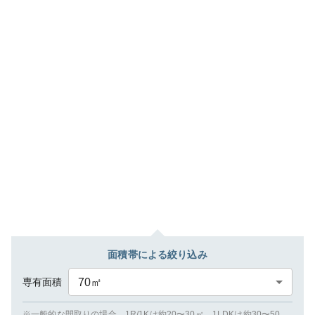
面積帯による絞り込み
専有面積
70
㎡
※一般的な間取りの場合、1R/1Kは約20〜30㎡、1LDKは約30〜50