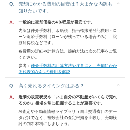
Q.
売却にかかる費用の目安は？大まかな内訳も
知りたいです。
一般的に売却価格の4％程度が目安です。
A.
内訳は仲介手数料、印紙税、抵当権抹消登記費用・ロ
ーン返済手数料（ローンが残っている場合のみ）、譲
渡所得税などです。
各費用の詳細や計算方法、節約方法は次の記事をご覧
ください。
参考：
仲介手数料の計算方法や注意点と、売却にかか
る代表的な4つの費用を解説
Q.
高く売れるタイミングはある？
近隣の販売状況や「いま自分の不動産がいくらで売れ
A.
るのか」相場を常に把握することが重要です。
AI査定や不動産情報ライブラリ（国土交通省）のデー
タだけでなく、複数会社の査定根拠を比較し、売却検
討の判断材料にしましょう。