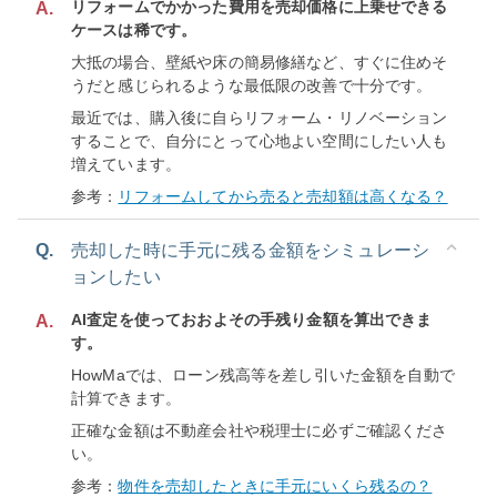
リフォームでかかった費用を売却価格に上乗せできる
A.
ケースは稀です。
大抵の場合、壁紙や床の簡易修繕など、すぐに住めそ
うだと感じられるような最低限の改善で十分です。
最近では、購入後に自らリフォーム・リノベーション
することで、自分にとって心地よい空間にしたい人も
増えています。
参考：
リフォームしてから売ると売却額は高くなる？
Q.
売却した時に手元に残る金額をシミュレーシ
ョンしたい
AI査定を使っておおよその手残り金額を算出できま
A.
す。
HowMaでは、ローン残高等を差し引いた金額を自動で
計算できます。
正確な金額は不動産会社や税理士に必ずご確認くださ
い。
参考：
物件を売却したときに手元にいくら残るの？