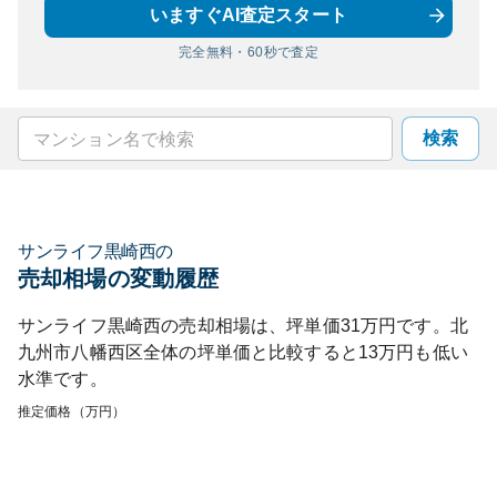
いますぐAI査定スタート
完全無料・60秒で査定
検索
サンライフ黒崎西
の
売却相場の変動履歴
サンライフ黒崎西
の売却相場は、坪単価
31
万円です。
北
九州市八幡西区
全体の坪単価と比較すると
13
万円も
低い
水準です。
推定価格（万円）