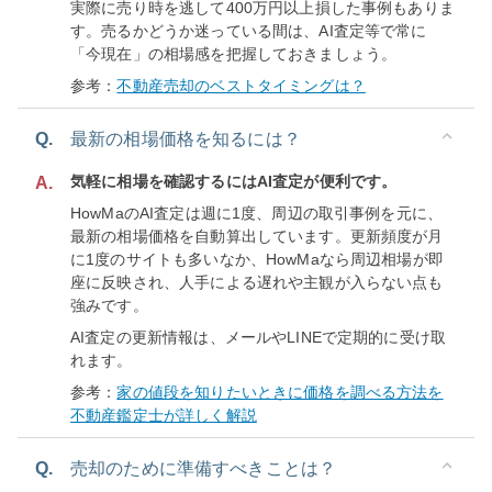
実際に売り時を逃して400万円以上損した事例もありま
す。売るかどうか迷っている間は、AI査定等で常に
「今現在」の相場感を把握しておきましょう。
参考：
不動産売却のベストタイミングは？
Q.
最新の相場価格を知るには？
気軽に相場を確認するにはAI査定が便利です。
A.
HowMaのAI査定は週に1度、周辺の取引事例を元に、
最新の相場価格を自動算出しています。更新頻度が月
に1度のサイトも多いなか、HowMaなら周辺相場が即
座に反映され、人手による遅れや主観が入らない点も
強みです。
AI査定の更新情報は、メールやLINEで定期的に受け取
れます。
参考：
家の値段を知りたいときに価格を調べる方法を
不動産鑑定士が詳しく解説
Q.
売却のために準備すべきことは？