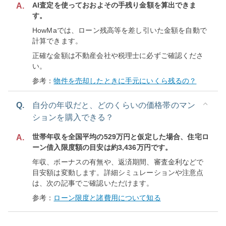
AI査定を使っておおよその手残り金額を算出できま
A.
す。
HowMaでは、ローン残高等を差し引いた金額を自動で
計算できます。
正確な金額は不動産会社や税理士に必ずご確認くださ
い。
参考：
物件を売却したときに手元にいくら残るの？
Q.
自分の年収だと、どのくらいの価格帯のマン
ションを購入できる？
世帯年収を全国平均の529万円と仮定した場合、住宅ロ
A.
ーン借入限度額の目安は約3,436万円です。
年収、ボーナスの有無や、返済期間、審査金利などで
目安額は変動します。詳細シミュレーションや注意点
は、次の記事でご確認いただけます。
参考：
ローン限度と諸費用について知る