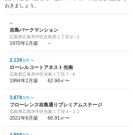
おきましょう。
--
吉島パークマンション
広島県広島市中区吉島西１丁目９−３
1970年1月
築
--
2,139
万円
〜
ローレルコートアネスト光南
広島県広島市中区光南１丁目７−８
1994年2月
築
62.94㎡〜
3,878
万円
〜
フローレンス吉島通りプレミアムステージ
広島県広島市中区光南１丁目４−２２
2021年6月
築
66.91㎡〜
4,888