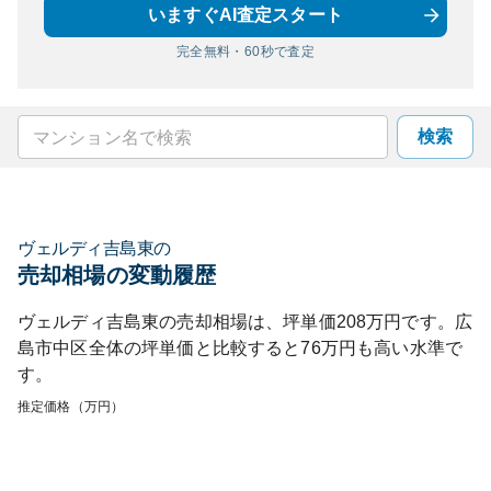
いますぐAI査定スタート
完全無料・60秒で査定
検索
ヴェルディ吉島東
の
売却相場の変動履歴
ヴェルディ吉島東
の売却相場は、坪単価
208
万円です。
広
島市中区
全体の坪単価と比較すると
76
万円も
高い
水準で
す。
推定価格（万円）