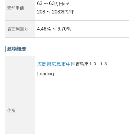
63
63
〜
万円/m²
売却単価
208
208
〜
万円/坪
4.46
%
6.70
%
表面利回り
〜
建物概要
吉島東
１０−１３
広島県
広島市中区
Loading...
住所