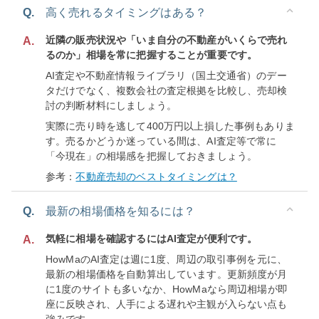
Q.
高く売れるタイミングはある？
近隣の販売状況や「いま自分の不動産がいくらで売れ
A.
るのか」相場を常に把握することが重要です。
AI査定や不動産情報ライブラリ（国土交通省）のデー
タだけでなく、複数会社の査定根拠を比較し、売却検
討の判断材料にしましょう。
実際に売り時を逃して400万円以上損した事例もありま
す。売るかどうか迷っている間は、AI査定等で常に
「今現在」の相場感を把握しておきましょう。
参考：
不動産売却のベストタイミングは？
Q.
最新の相場価格を知るには？
気軽に相場を確認するにはAI査定が便利です。
A.
HowMaのAI査定は週に1度、周辺の取引事例を元に、
最新の相場価格を自動算出しています。更新頻度が月
に1度のサイトも多いなか、HowMaなら周辺相場が即
座に反映され、人手による遅れや主観が入らない点も