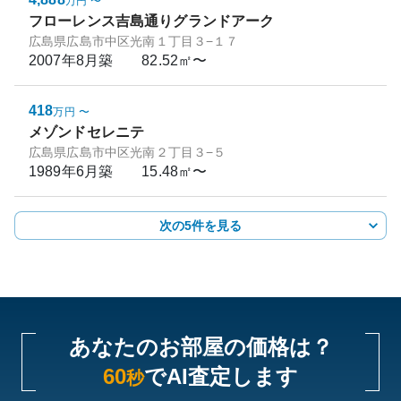
万円
〜
フローレンス吉島通りグランドアーク
広島県広島市中区光南１丁目３−１７
2007年8月
築
82.52㎡〜
418
万円
〜
メゾンドセレニテ
広島県広島市中区光南２丁目３−５
1989年6月
築
15.48㎡〜
次の5件を見る
あなたのお部屋の価格は？
60
でAI査定します
秒