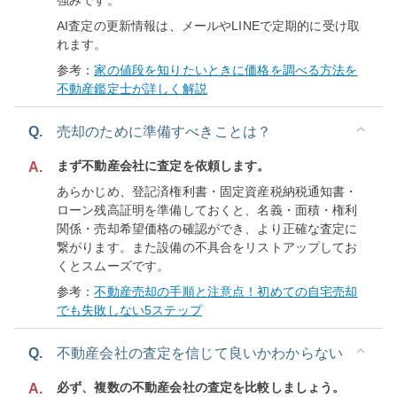
強みです。
AI査定の更新情報は、メールやLINEで定期的に受け取
れます。
参考：
家の値段を知りたいときに価格を調べる方法を
不動産鑑定士が詳しく解説
Q.
売却のために準備すべきことは？
まず不動産会社に査定を依頼します。
A.
あらかじめ、登記済権利書・固定資産税納税通知書・
ローン残高証明を準備しておくと、名義・面積・権利
関係・売却希望価格の確認ができ、より正確な査定に
繋がります。また設備の不具合をリストアップしてお
くとスムーズです。
参考：
不動産売却の手順と注意点！初めての自宅売却
でも失敗しない5ステップ
Q.
不動産会社の査定を信じて良いかわからない
必ず、複数の不動産会社の査定を比較しましょう。
A.