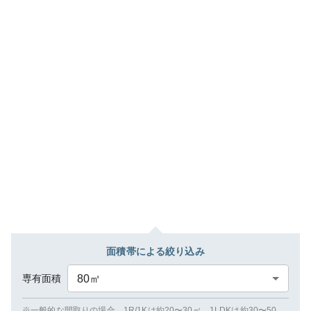
面積帯による絞り込み
専有面積
80
㎡
※一般的な間取りの場合、1R/1Kは約20〜30㎡、1LDKは約30〜50