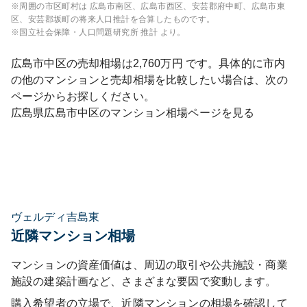
※周囲の市区町村は
広島市南区、広島市西区、安芸郡府中町、広島市東
区、安芸郡坂町
の将来人口推計を合算したものです。
※国立社会保障・人口問題研究所 推計 より。
広島市中区
の売却相場は
2,760
万円 です。具体的に市内
の他のマンションと売却相場を比較したい場合は、次の
ページからお探しください。
広島県
広島市中区
のマンション相場ページを見る
ヴェルディ吉島東
近隣マンション相場
マンションの資産価値は、周辺の取引や公共施設・商業
施設の建築計画など、さまざまな要因で変動します。
購入希望者の立場で、近隣マンションの相場を確認して