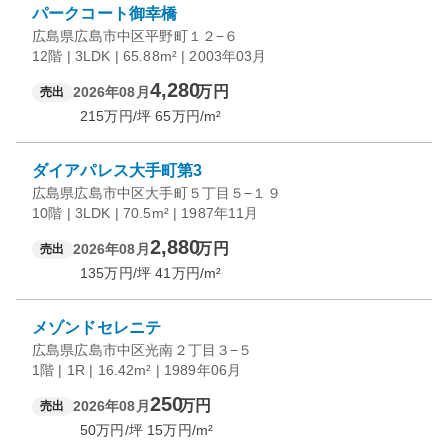
パークコート御幸橋
広島県広島市中区平野町１２−６
12階 | 3LDK | 65.88m² | 2003年03月
4,280
万円
2026年08月
売出
215
万円/坪
65
万円/m²
ダイアパレス大手町第3
広島県広島市中区大手町５丁目５−１９
10階 | 3LDK | 70.5m² | 1987年11月
2,880
万円
2026年08月
売出
135
万円/坪
41
万円/m²
メゾンドセレニテ
広島県広島市中区光南２丁目３−５
1階 | 1R | 16.42m² | 1989年06月
250
万円
2026年08月
売出
50
万円/坪
15
万円/m²