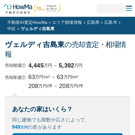
不動産AI査定HowMa
エリア相場情報
広島県
広島市
中区
ヴェルディ吉島東
ヴェルディ吉島東
の売却査定・相場情
報
4,445
5,392
万円
～
万円
売却相場
63
63
万円/m²
～
万円/m²
売却単価
208
208
万円/坪
～
万円/坪
あなたの家はいくら？
同じ建物でも階数や広さによって、
948
の
差があります
万円